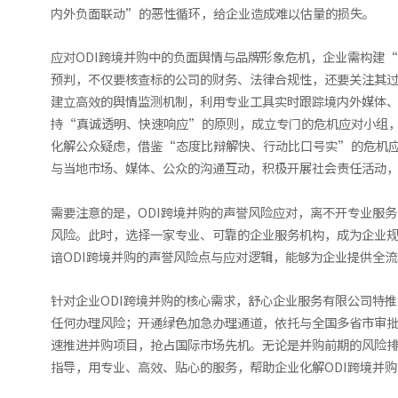
内外负面联动”的恶性循环，给企业造成难以估量的损失。
应对ODI跨境并购中的负面舆情与品牌形象危机，企业需构建
预判，不仅要核查标的公司的财务、法律合规性，还要关注其
建立高效的舆情监测机制，利用专业工具实时跟踪境内外媒体
持“真诚透明、快速响应”的原则，成立专门的危机应对小组
化解公众疑虑，借鉴“态度比辩解快、行动比口号实”的危机
与当地市场、媒体、公众的沟通互动，积极开展社会责任活动
需要注意的是，ODI跨境并购的声誉风险应对，离不开专业服
风险。此时，选择一家专业、可靠的企业服务机构，成为企业规
谙ODI跨境并购的声誉风险点与应对逻辑，能够为企业提供全
针对企业ODI跨境并购的核心需求，舒心企业服务有限公司特
任何办理风险；开通绿色加急办理通道，依托与全国多省市审批
速推进并购项目，抢占国际市场先机。无论是并购前期的风险
指导，用专业、高效、贴心的服务，帮助企业化解ODI跨境并