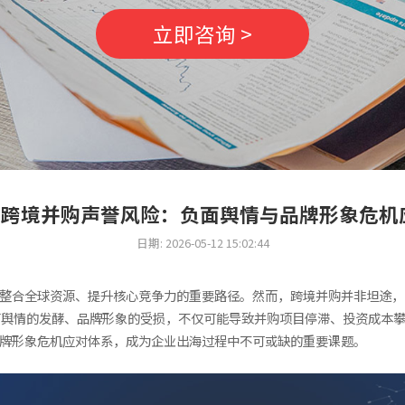
立即咨询 >
DI跨境并购声誉风险：负面舆情与品牌形象危机
日期: 2026-05-12 15:02:44
、整合全球资源、提升核心竞争力的重要路径。然而，跨境并购并非坦途
面舆情的发酵、品牌形象的受损，不仅可能导致并购项目停滞、投资成本
品牌形象危机应对体系，成为企业出海过程中不可或缺的重要课题。