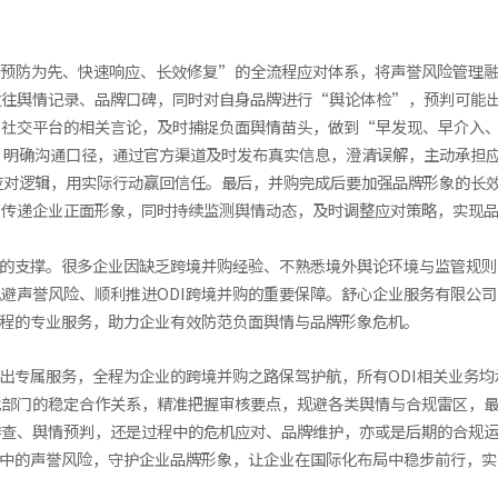
“预防为先、快速响应、长效修复”的全流程应对体系，将声誉风险管理
过往舆情记录、品牌口碑，同时对自身品牌进行“舆论体检”，预判可能
、社交平台的相关言论，及时捕捉负面舆情苗头，做到“早发现、早介入
，明确沟通口径，通过官方渠道及时发布真实信息，澄清误解，主动承担
应对逻辑，用实际行动赢回信任。最后，并购完成后要加强品牌形象的长
，传递企业正面形象，同时持续监测舆情动态，及时调整应对策略，实现
务的支撑。很多企业因缺乏跨境并购经验、不熟悉境外舆论环境与监管规
避声誉风险、顺利推进ODI跨境并购的重要保障。舒心企业服务有限公司
流程的专业服务，助力企业有效防范负面舆情与品牌形象危机。
推出专属服务，全程为企业的跨境并购之路保驾护航，所有ODI相关业务
部门的稳定合作关系，精准把握审核要点，规避各类舆情与合规雷区，最
排查、舆情预判，还是过程中的危机应对、品牌维护，亦或是后期的合规
购中的声誉风险，守护企业品牌形象，让企业在国际化布局中稳步前行，