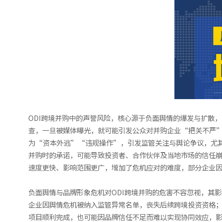
ODI跨境并购中的声誉风险，核心源于负面舆情的爆发与扩散
查，一旦被媒体曝光，就可能引发公众对并购企业“把关不严
为“资本外逃”“违规操作”，引发监管关注与舆论争议，尤其
并购时的承诺，可能导致投资者、合作伙伴及当地市场的信任
速度更快、影响范围更广，增加了危机应对的难度，部分企业
负面舆情与品牌形象危机对ODI跨境并购的危害不容忽视，其
企业因舆情危机被纳入监管异常名单，丧失后续跨境投资资格
项目顺利完成，也可能因品牌信任不足而难以实现协同效应，