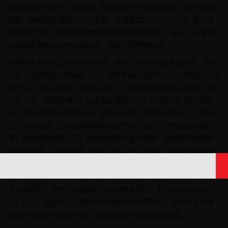
现利润转移与境外上市融资，整体流程可分为前期筹备、境外主体
搭建、境内主体搭建、协议签署、合规备案五大核心环节，各环节
并非孤立存在，而是通过精准的过渡流程形成闭环，每一个过渡节
点都需要兼顾合规性与实操性，确保流程顺畅推进。
前期筹备与境外主体搭建的过渡，是VIE架构搭建的基础前提，核心
在于“合规前置+路径确认”。前期筹备阶段的核心工作的是企业内
部评估、合规边界确认与团队组建，企业需明确自身核心诉求（如
境外上市、融资规模），结合最新监管规则，评估VIE架构的适用
性，同时梳理历史股权安排，清理代持等不规范持股情况，完成外
汇37号文登记、ODI备案等前期合规评估。这一环节的过渡关键的
是，在完成前期评估后，快速衔接境外主体搭建，明确境外控股链
的搭建路径——通常遵循“创始人BVI公司→开曼上市主体→香港中
转公司”的层级逻辑，过渡过程中需同步确认各境外主体的注册信
息、股权分配与税务优化方案，确保境外主体搭建与前期筹备的诉
求高度匹配，避免因前期规划与实际搭建脱节，导致后续流程返
工。此外，过渡阶段还需同步对接境内外律师团队，对境外主体搭
建的合规性进行前置审核，为后续境内外衔接奠定基础。