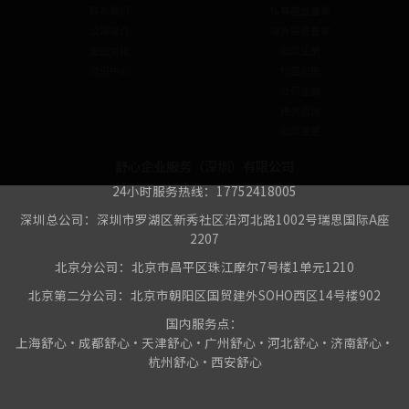
联系我们
私募基金备案
公司简介
境外投资备案
企业文化
公司注册
资讯中心
代理记账
公司注销
税务咨询
公司变更
舒心企业服务（深圳）有限公司
24小时服务热线：17752418005
深圳总公司：深圳市罗湖区新秀社区沿河北路1002号瑞思国际A座
2207
北京分公司：北京市昌平区珠江摩尔7号楼1单元1210
北京第二分公司：北京市朝阳区国贸建外SOHO西区14号楼902
国内服务点：
上海舒心•成都舒心•天津舒心•广州舒心•河北舒心•济南舒心•
杭州舒心•西安舒心