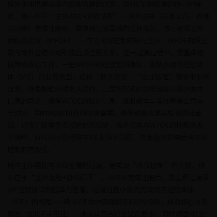
境外主体搭建与境内主体搭建的过渡，是VIE架构搭建的核心衔接
点，核心在于“主体对应+资质适配”。境外主体（开曼公司、香港
公司等）完成注册后，需快速过渡至境内主体搭建，核心是设立外
商独资企业（WFOE）——作为协议控制的执行主体，WFOE的设立
需与境外香港公司形成直接控股关系，这一过渡过程中，需重点衔
接两项核心工作：一是WFOE的经营范围确认，需贴合境内运营实
体（VIE）的业务类型，选择“技术咨询”“企业管理”等非限制类
业务，避免触碰外资准入红线；二是WFOE的注册流程与境外主体
信息的同步，确保WFOE的股东信息、注册资本与境外香港公司完
全对应，同时完成FDI外商投资备案，确保资金来源与投资路径合
规。过渡阶段需重点规避的风险是，境外主体与WFOE的控股关系
不清晰、WFOE经营范围与VIE业务不匹配，这会直接影响后续协议
控制的有效性。
境内主体搭建与协议签署的过渡，是实现“协议控制”的关键，核
心在于“主体落地+协议闭环”。WFOE完成注册后，需立即过渡至
VIE控制协议的起草与签署，过渡过程中需先完成境内运营实体
（VIE）的梳理——确认VIE由中国籍股东100%持股，持有核心业务
牌照（如ICP许可证），确保其符合行业监管要求，同时清理VIE的