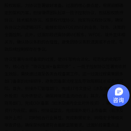
股权瑕疵，为协议签署做好准备。过渡的核心要点是，根据前期确
定的架构方案，衔接律师团队起草一揽子控制协议，包括股权质押
协议、技术服务协议、投票权代理协议、独家购买权协议等，确保
各协议之间逻辑闭环，能够实现WFOE对VIE的业务、财务、决策的
全面控制。此外，过渡阶段还需协调VIE股东、WFOE、境外主体相
关方，确认协议条款的合理性，避免因协议条款遗漏或不合规，导
致后续控制权存在争议。
协议签署与合规备案的过渡，是VIE架构合法化、规范化的收尾环
节，核心在于“协议生效+备案同步”。一揽子控制协议签署完毕并
生效后，需快速过渡至各类合规备案工作，这一过渡过程需兼顾多
部门备案的衔接顺序，避免因备案流程混乱导致周期延长或合规风
险。首先，衔接外汇管理部门，完成37号文登记（涉及境内居民境
外投资）与外债登记，确保跨境资金流动合法；其次，衔接发改、
商务部门，完成ODI备案（如涉及境内企业对外投资），确保境外投
资行为合规；最后，衔接证监会，完成境外发行上市备案（若涉及
境外上市），同时结合行业属性，完成数据安全、网络安全等相关
审查评估，确保架构搭建符合最新监管要求。过渡阶段需重点注