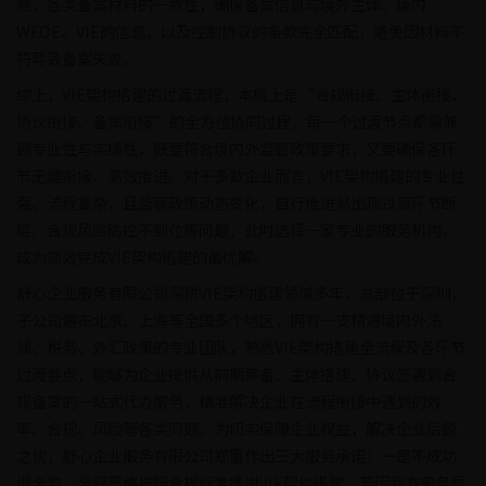
意，各类备案材料的一致性，确保备案信息与境外主体、境内
WFOE、VIE的信息，以及控制协议的条款完全匹配，避免因材料不
符导致备案失败。
综上，VIE架构搭建的过渡流程，本质上是“合规衔接、主体衔接、
协议衔接、备案衔接”的全方位协同过程，每一个过渡节点都需兼
顾专业性与实操性，既要符合境内外监管政策要求，又要确保各环
节无缝衔接、高效推进。对于多数企业而言，VIE架构搭建的专业性
强、流程复杂，且监管政策动态变化，自行推进易出现过渡环节断
层、合规风险防控不到位等问题，此时选择一家专业的服务机构，
成为高效完成VIE架构搭建的最优解。
舒心企业服务有限公司深耕VIE架构搭建领域多年，总部位于深圳，
子公司遍布北京、上海等全国多个地区，拥有一支精通境内外法
律、税务、外汇政策的专业团队，熟悉VIE架构搭建全流程及各环节
过渡要点，能够为企业提供从前期筹备、主体搭建、协议签署到合
规备案的一站式代办服务，精准解决企业在流程衔接中遇到的效
率、合规、风险等各类问题。为切实保障企业权益，解决企业后顾
之忧，舒心企业服务有限公司郑重作出三大服务承诺：一是不成功
退全款，全程严格按照合规标准推进VIE架构搭建，若因我方服务原