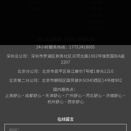
企业文化
公司注册
资讯中心
代理记账
公司注销
税务咨询
公司变更
舒心企业服务（深圳）有限公司
24小时服务热线：17752418005
深圳总公司：深圳市罗湖区新秀社区沿河北路1002号瑞思国际A座
2207
北京分公司：北京市昌平区珠江摩尔7号楼1单元1210
北京第二分公司：北京市朝阳区国贸建外SOHO西区14号楼902
国内服务点：
上海舒心•成都舒心•天津舒心•广州舒心•河北舒心•济南舒心•
杭州舒心•西安舒心
在线留言