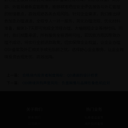
部、外管局最新监管政策，能够精准把控安全评估报告与外汇管理
的衔接要点，高效规避各类合规风险。针对企业需求，我们推出绿
色加急办理通道，全程专人一对一服务，简化办理流程、优化材料
准备，最快3-7天即可完成全流程办理，大幅缩短企业等待时间。同
时，我们郑重承诺，所有服务全程透明可控，若因我方原因导致办
理不成功，将实行全额退款政策，切实保障企业权益，让企业办理
ODI备案及外汇相关手续无后顾之忧。选择舒心企业服务，让企业跨
境投资合规无忧、高效出海。
上一篇：
合格境内投资者制度揭秘：QD通道的设计初衷
下一篇：
ODI跨境并购声誉风险：负面舆情与品牌形象危机应对
关于我们
热门业务
联系我们
私募基金备案
公司简介
境外投资备案