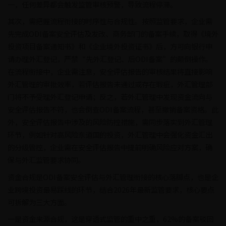
一，任何差异都会触发监管审核预警，导致流程停滞。
其次，需把握流程衔接的时序性与合规性。按照监管要求，企业需
先完成ODI备案安全评估及发改、商务部门的备案手续，取得《境外
投资项目备案通知书》和《企业境外投资证书》后，方可向银行申
请办理外汇登记，严禁“先外汇登记、后ODI备案”的颠倒操作。
在流程衔接中，企业需注意，安全评估报告的审核结果将直接影响
外汇管理的审批效率，若评估报告未通过或存在瑕疵，外汇管理部
门将不予受理外汇登记申请；反之，若外汇管理中发现资金流向与
安全评估报告不符，也会倒查ODI备案流程，甚至撤销备案资格。此
外，安全评估报告中涉及的风险防控措施，需同步落实到外汇管理
环节，例如针对高风险东道国的投资，外汇管理中会强化资金汇出
的分级管控，企业需在安全评估报告中提前明确风险应对方案，确
保与外汇监管要求协同。
资金合规是ODI备案安全评估与外汇管理衔接的核心落脚点，也是企
业跨境投资最易踩线的环节，结合2026年最新监管要求，核心要点
可拆解为三大方面。
一是资金来源合规，这是穿透式监管的重中之重，62%的备案驳回