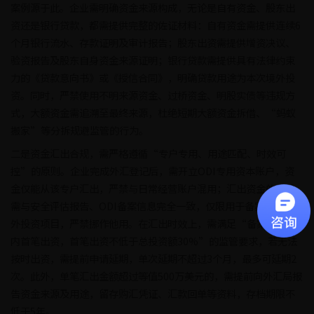
案例源于此。企业需明确资金来源构成，无论是自有资金、股东出
资还是银行贷款，都需提供完整的佐证材料：自有资金需提供连续6
个月银行流水、存款证明及审计报告；股东出资需提供增资决议、
验资报告及股东自身资金来源证明；银行贷款需提供具有法律约束
力的《贷款意向书》或《授信合同》，明确贷款用途为本次境外投
资。同时，严禁使用不明来源资金、过桥资金、明股实债等违规方
式，大额资金需追溯至最终来源，杜绝短期大额资金拆借、“蚂蚁
搬家”等分拆规避监管的行为。
二是资金汇出合规，需严格遵循“专户专用、用途匹配、时效可
控”的原则。企业完成外汇登记后，需开立ODI专用资本账户，资
金仅能从该专户汇出，严禁与日常经营账户混用；汇出资金的用途
需与安全评估报告、ODI备案信息完全一致，仅限用于备案登记的境
外投资项目，严禁挪作他用。在汇出时效上，需满足“备案后6个月
内首笔出资，首笔出资不低于总投资额30%”的监管要求，若无法
按时出资，需提前申请延期，单次延期不超过3个月，最多可延期2
次。此外，单笔汇出金额超过等值500万美元的，需提前向外汇局报
告资金来源及用途，留存购汇凭证、汇款回单等资料，存档期限不
低于5年。