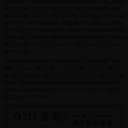
ODI备案安全评估报告作为企业合规出海的核心前提，与外汇管理要
求的有效衔接，直接决定了跨境资金流动的合法性、顺畅性，更是
规避监管风险、保障投资安全的关键环节。当前，监管部门对ODI备
案实行“实质审查、精准管控、全程追溯”的监管模式，安全评估
与外汇管理的协同性要求持续提升，资金合规已成为企业ODI备案成
功的核心痛点。本文将重点解析ODI备案安全评估报告与外汇管理要
求的衔接要点，拆解资金合规核心细节，为企业跨境投资合规出海
提供实操指引。
ODI备案安全评估报告与外汇管理要求的衔接，核心是实现“备案
合规、资金合法、流向可溯”，二者互为前提、相互支撑，缺一不
可。从监管逻辑来看，ODI备案安全评估是外汇登记、资金汇出的前
置条件，而外汇管理要求则是安全评估报告落地执行的重要保障，
只有实现二者的无缝衔接，才能打通企业跨境投资“备案—登记—
资金汇出”的全流程通道。