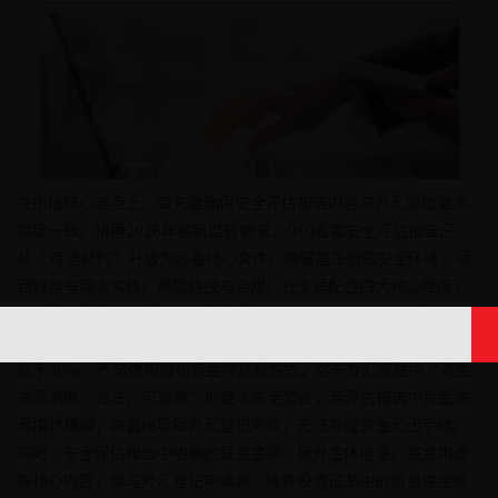
在衔接核心要点上，首先要确保安全评估报告内容与外汇管理要求
高度一致。根据2026年最新监管要求，ODI备案安全评估报告已
从“可选材料”升级为必备核心文件，需覆盖东道国安全环境、项
目财务与商业实质、风险防控与合规、行业适配性四大核心维度，
而这些内容均需与外汇管理的穿透式核查要求精准匹配。例如，安
全评估报告中关于资金来源合法性的论证，需明确自有资金占比不
低于30%、严禁使用过桥资金等违规方式，这与外汇管理中“资金
来源清晰、合法、可追溯”的要求完全契合，若评估报告中资金来
源描述模糊，将直接导致外汇登记失败，无法办理资金汇出手续。
同时，安全评估报告中明确的投资金额、境外主体信息、资金用途
等核心内容，需与外汇登记申请表、境外投资证书中的信息完全统