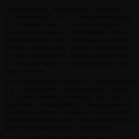
三是资金后续管理合规，实现全流程可追溯。企业完成资金汇出
后，需按要求定期向发改、商务、外汇管理部门报送境外投资运营
情况、资金使用情况，每年3月31日前完成外汇存量权益登记，6月
30日前报送境外投资联合年报。若发生投资金额调整、股权变更、
资金用途变更等重大事项，需在30日内同步办理ODI备案变更和外
汇登记变更，确保安全评估报告、ODI备案、外汇管理信息的持续一
致。同时，需杜绝空壳投资行为，确保境外主体具备固定办公地
址、全职员工等实际运营条件，否则将被认定为违规投资，面临外
汇管控、罚款等处罚。
当前，ODI备案监管持续升级，安全评估与外汇管理的衔接要求日益
严格，企业自行办理过程中，常因对政策理解不透彻、材料准备不
规范、流程衔接不顺畅等问题，导致备案失败、资金汇出受阻，不
仅延误投资进度，还可能面临监管处罚。为帮助企业高效破解合规
痛点，顺利完成ODI备案及外汇登记相关手续，舒心企业服务有限公
司凭借多年跨境投资合规服务经验，专业办理ODI备案安全评估报告
编制、外汇登记衔接等全流程服务，为企业出海保驾护航。
舒心企业服务有限公司深耕ODI备案合规领域，熟悉发改委、商务