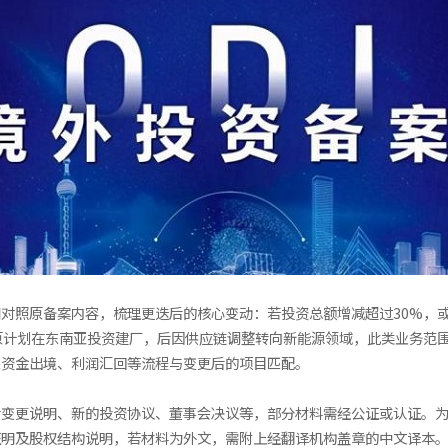
对照原备案内容，梳理更迭后的核心变动：若投资总额增减超过30%，
原计划在东南亚投资建厂，后因供应链调整转向新能源领域，此类业务范
保资金出境、利润汇回等流程与变更后的项目匹配。
括变更说明、新的投资协议、董事会决议等，部分材料需经公证或认证。
证明及股权结构说明，若材料为外文，需附上经翻译机构盖章的中文译本