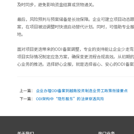
及时同步，避免影响资金结算或货物通关。
最后，风险预判与预案储备是长效保障。企业可建立项目动态
案，在项目被迫调整时快速启动替代计划。同时，可借助专业
地。
面对项目更迭带来的ODI备案调整，专业的支持能让企业少走
项目实际情况制定应急方案，确保变更流程合规高效。从初期
心业务的推进。选择舒心企服，就是选择省心、安心的ODI备
上一篇：
企业办理ODI备案到越南投资制造业劳工政策衔接要点
下一篇：
ODI架构中“隐形股东”的法律穿透风险
关于我们
热门业务