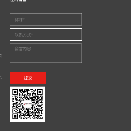
西
北
提交