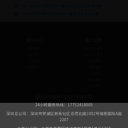
上一篇：
境外投资项目更迭已ODI备案项目的应急处理措施
下一篇：
海外知识产权作价出资的ODI备案估值争议处理
关于我们
热门业务
联系我们
私募基金备案
公司简介
境外投资备案
企业文化
公司注册
资讯中心
代理记账
公司注销
税务咨询
公司变更
舒心企业服务（深圳）有限公司
24小时服务热线：17752418005
深圳总公司：深圳市罗湖区新秀社区沿河北路1002号瑞思国际A座
2207