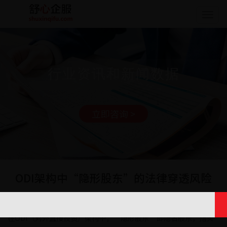
Togg
navig
行业资讯和新闻数据
立即咨询 >
ODI架构中“隐形股东”的法律穿透风险
日期: 2025-07-22 17:24:42
在ODI（对外直接投资）架构中，“隐形股东”即隐名股东，指实