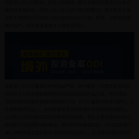
际出资认购公司股份，但在公司章程、股东名册和工商登记中未记
载其姓名或名称，而是以他人名义进行登记的股东。隐名股东与显
名股东通常签订代持协议来约定双方权利义务。然而，这种看似便
捷的操作，实则蕴含着诸多法律穿透风险。
监管部门对ODI备案的审核日益严格，其中重要一项便是穿透审查，
目的在于识别多层嵌套股权结构背后的实际权益归属，防范洗钱、
违规避税或规避负面清单限制等行为。在ODI备案或核准过程中，必
须披露最终受益人，也就是要穿透至所有境外实体的实际控制人，
以此防止违规代持或隐形持股情况的出现。若企业投资架构中存在
隐名股东这类隐形持股情况，很可能导致备案失败。因为监管部门
难以清晰掌握资金的真实流向和实际控制人，无法有效判断投资行