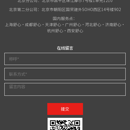
北京分公司：北京市昌平区珠江摩尔7号楼1单元1210
北京第二分公司：北京市朝阳区国贸建外SOHO西区14号楼902
国内服务点：
上海舒心•成都舒心•天津舒心•广州舒心•河北舒心•济南舒心•
杭州舒心•西安舒心
在线留言
提交