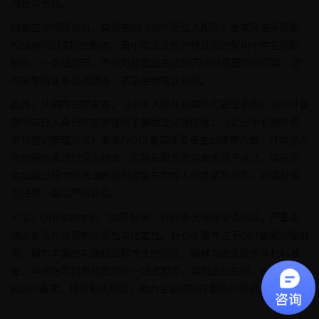
为是否合规。
例如在沙特阿拉伯，其颁布的《最终受益人规则》要求穿透多层股
权结构识别实际控制者。若中国企业在沙特投资的架构中存在隐形
股东，一旦被发现，不仅可能面临高达50万沙特里亚尔的罚款，还
可能导致业务活动暂停，甚至吊销营业执照。
此外，从国内法规来看，《中华人民共和国外汇管理条例》为ODI备
案中实控人身份核查等提供了基础性法律依据；《企业中长期外债
审核登记管理办法》要求在ODI备案涉及资金出境等方面，对实控人
身份等信息进行深入核查。若隐名股东的资金来源不合法，或在资
金出境过程中无法清晰说明资金与实控人的关系及流向，将违反相
关法规，面临严厉处罚。
可见，ODI架构中的“隐形股东”存在极大法律穿透风险，严重影
响企业境外投资的合规性与稳定性。舒心企服专注于ODI备案办理服
务，拥有丰富的实操经验和专业的团队，能够为企业提供从材料准
备、申报指导到审核跟进的一站式服务，帮助企业高效、合规地完
成ODI备案，规避相关风险，助力企业顺利开展境外投资。