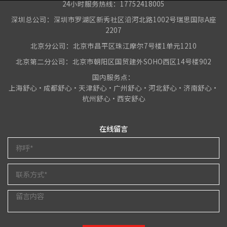
24小时服务热线：17752418005
深圳总公司：深圳市罗湖区新秀社区沿河北路1002号瑞思国际A座
2207
北京分公司：北京市昌平区珠江摩尔7号楼1单元1210
北京第二分公司：北京市朝阳区国贸建外SOHO西区14号楼902
国内服务点：
上海舒心•成都舒心•天津舒心•广州舒心•河北舒心•济南舒心•
杭州舒心•西安舒心
在线留言