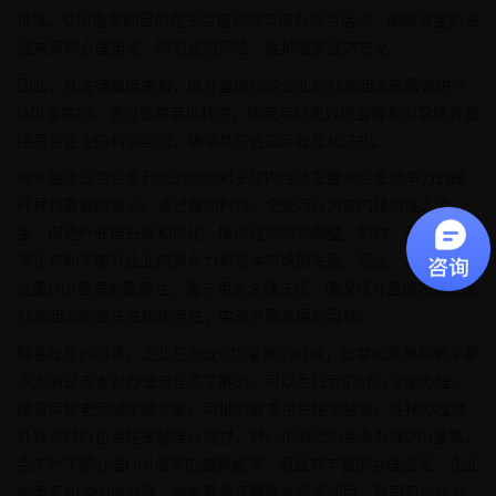
批准。ODI备案的目的在于监管和规范境外投资活动，确保资金的合
法来源和合理用途，防范投资风险，维护国家经济安全。
因此，从法律角度来看，境外直接投资企业的利润回流是需要进行
ODI备案的。透过备案审批程序，国家可以更好地监管和引导境外直
接投资企业的利润回流，确保其符合国家政策和法规。
境外直接投资企业利润的回流对于国内经济发展和企业竞争力的提
升具有重要的意义。通过调回利润，企业可以为国内经济注入资
金，促进产业链升级和优化，推动经济结构调整。同时，利润的回
流也有助于提升企业的竞争力和资本市场的发展。因此，我们应当
注重ODI备案的重要性，遵守相关法律法规，确保境外直接投资企业
利润回流的合法性和规范性，实现共赢发展的目标。
随着政策的缩紧，企业在办理ODI备案的时候，如果对政策和要求都
不太清楚或者对办理流程不了解的，可以委托我们舒心企服办理，
随着审批老师越来越专业，审批的要求也会越来越高，各种办理境
外投资材料也会越来越难以通过，舒心企服因为专业办理ODI备案，
会实时了解办理ODI备案的最新要求，而且有丰富的办理经验，企业
如果不知道如何办理，或者着急开展境外投资项目，我司可以代办