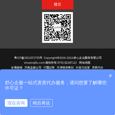
提交
粤ICP备2021072755号
Copyright©2016-2023 舒心企业服务有限公司
shuxinqifu.com 版权所有 0755-82287123
网站地图
友情链接:
济南注册公司
代理记账
天津税务筹划
抖音代运营
资质代办
注册香港公司
海外公司注册
小规模代理记账
it外包公司
公司注册
国际mba
×
贸易行
建筑资质办理
ODI境外投资备案
进口报关代理
深圳注册公司
天猫代运营
进口报关
苏州注册公司
湖南商标注册
长沙商标注册
高服股份
可行性调查报告
舒心企服一站式资质代办服务，请问想要了解哪些
洛阳公司注销
香港公司注册
注册香港公司
新加坡公司
香港公司注册
许可证？
医疗器械对外贸易
绩效管理咨询
菲律宾签证代办
青岛人事代理
代理记账公司入驻
公司注册
企业财务服务
天津营业执照
营业执照
天津注册公司
上海注册公司
高新技术企业申报
建筑资质办理
天津营业执照
现在咨询
稍后再说
注册营业执照
天津注册公司
深圳危化品经营许可证
在线咨询
拨打电话