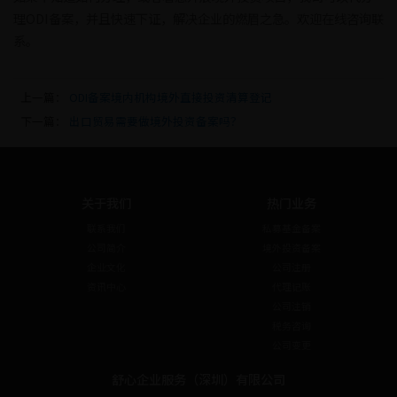
理ODI备案，并且快速下证，解决企业的燃眉之急。欢迎在线咨询联
系。
上一篇：
ODI备案境内机构境外直接投资清算登记
下一篇：
出口贸易需要做境外投资备案吗？
关于我们
热门业务
联系我们
私募基金备案
公司简介
境外投资备案
企业文化
公司注册
资讯中心
代理记账
公司注销
税务咨询
公司变更
舒心企业服务（深圳）有限公司