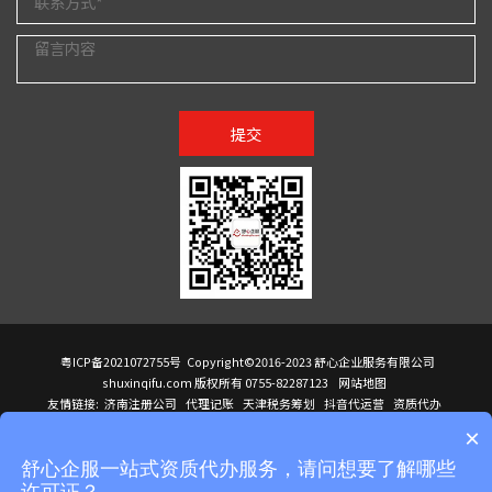
提交
粤ICP备2021072755号
Copyright©2016-2023 舒心企业服务有限公司
shuxinqifu.com 版权所有 0755-82287123
网站地图
友情链接:
济南注册公司
代理记账
天津税务筹划
抖音代运营
资质代办
注册香港公司
海外公司注册
小规模代理记账
it外包公司
公司注册
国际mba
×
贸易行
建筑资质办理
ODI境外投资备案
进口报关代理
深圳注册公司
天猫代运营
进口报关
苏州注册公司
湖南商标注册
长沙商标注册
高服股份
可行性调查报告
舒心企服一站式资质代办服务，请问想要了解哪些
洛阳公司注销
香港公司注册
注册香港公司
新加坡公司
香港公司注册