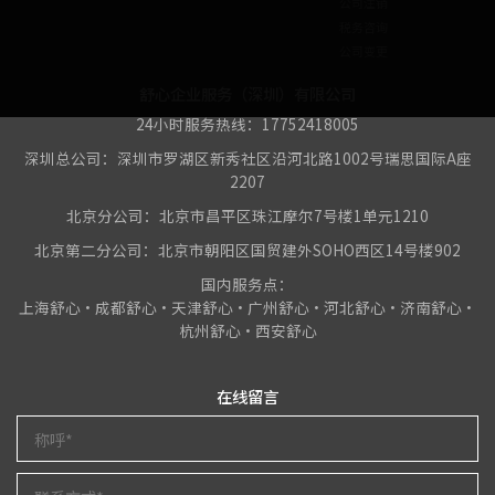
公司注销
税务咨询
公司变更
舒心企业服务（深圳）有限公司
24小时服务热线：17752418005
深圳总公司：深圳市罗湖区新秀社区沿河北路1002号瑞思国际A座
2207
北京分公司：北京市昌平区珠江摩尔7号楼1单元1210
北京第二分公司：北京市朝阳区国贸建外SOHO西区14号楼902
国内服务点：
上海舒心•成都舒心•天津舒心•广州舒心•河北舒心•济南舒心•
杭州舒心•西安舒心
在线留言