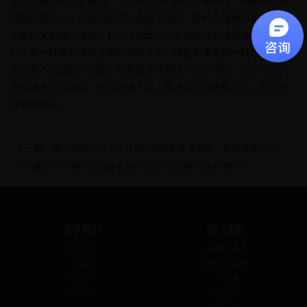
者对办理流程不了解的，可以委托我们舒心企服办理，随着审批老
师越来越专业，审批的要求也会越来越高，各种办理境外投资材料
也会越来越难以通过，舒心企服因为专业办理境外投资备案，会实
时了解办理境外投资备案的最新要求，而且有丰富的办理经验，企
业如果不知道如何办理，或者着急开展境外投资项目，我司可以代
办理境外投资备案，并且快速下证，解决企业的燃眉之急。欢迎在
线咨询联系。
上一篇：
境外直接投资企业利润的回流及其重要性，是否需要ODI？
下一篇：
广州境外投资备案对外投资项目说明书如何撰写？
关于我们
热门业务
联系我们
私募基金备案
公司简介
境外投资备案
企业文化
公司注册
资讯中心
代理记账