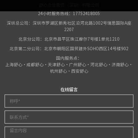
舒心企业服务（深圳）有限公司
24小时服务热线：17752418005
深圳总公司：深圳市罗湖区新秀社区沿河北路1002号瑞思国际A座
2207
北京分公司：北京市昌平区珠江摩尔7号楼1单元1210
北京第二分公司：北京市朝阳区国贸建外SOHO西区14号楼902
国内服务点：
上海舒心•成都舒心•天津舒心•广州舒心•河北舒心•济南舒心•
杭州舒心•西安舒心
在线留言