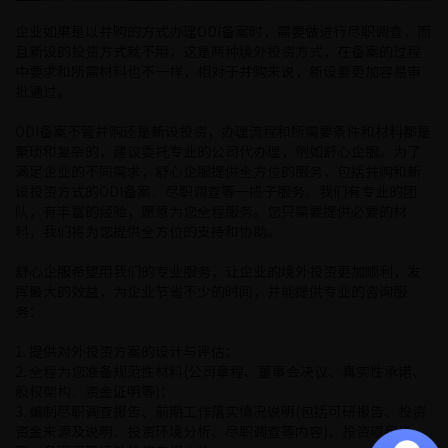
企业如果是以并购的方式办理ODI备案时，需要做进行尽职调查，而
且新设的投资方式就不用，这是两种境外投资方式，在备案的过程
中要求和所需材料也不一样，相对于并购来说，新设要更加容易审
批通过。
ODI备案不管并购还是新设投资，办理流程和所需要条件和材料都是
繁琐和复杂的，建议委托专业的公司代办理，例如舒心企服。为了
满足企业的不同需求，舒心企服提供全方位的服务，包括并购和新
设投资方式的ODI备案、尽职调查等一揽子服务。我们有专业的团
队，有丰富的经验，愿意为您全程服务。您只需要提供必要的材
料，我们将为您提供全方位的支持和协助。
舒心企服希望用我们的专业服务，让企业的境外投资更加顺利，发
挥最大的效益，为企业节省不少的时间，并能提供专业的咨询服
务：
1. 提供对外投资方案的设计与评估；
2. 全程为您准备规范性材料(公司章程、董事会决议、真实性承诺、
股权架构、资金证明等)；
3. 编制尽职调查报告、前期工作落实情况说明(包括可研报告、投资
资金来源及说明、投资环境分析、尽职调查等内容)、投资项目说