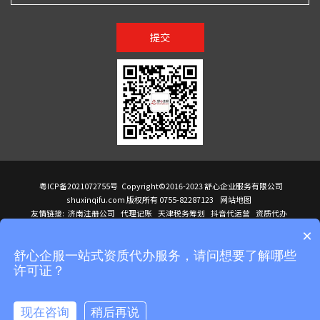
提交
粤ICP备2021072755号
Copyright©2016-2023 舒心企业服务有限公司
shuxinqifu.com 版权所有 0755-82287123
网站地图
友情链接:
济南注册公司
代理记账
天津税务筹划
抖音代运营
资质代办
注册香港公司
海外公司注册
小规模代理记账
it外包公司
公司注册
国际mba
×
贸易行
建筑资质办理
ODI境外投资备案
进口报关代理
深圳注册公司
天猫代运营
进口报关
苏州注册公司
湖南商标注册
长沙商标注册
高服股份
可行性调查报告
舒心企服一站式资质代办服务，请问想要了解哪些
洛阳公司注销
香港公司注册
注册香港公司
新加坡公司
香港公司注册
许可证？
医疗器械对外贸易
绩效管理咨询
菲律宾签证代办
青岛人事代理
代理记账公司入驻
公司注册
企业财务服务
天津营业执照
营业执照
天津注册公司
上海注册公司
高新技术企业申报
建筑资质办理
天津营业执照
现在咨询
稍后再说