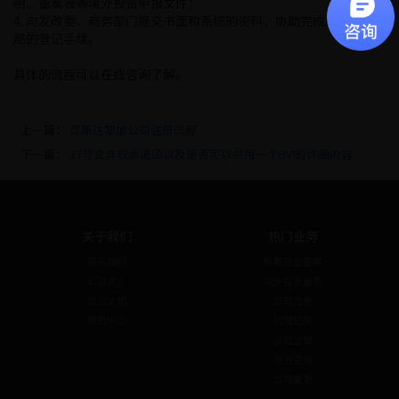
明、备案表等境外投资申报文件；
4. 向发改委、商务部门提交书面和系统的资料，协助完成外汇管理
局的登记手续。
具体的流程可以在线咨询了解。
上一篇：
哥斯达黎加公司注册流程
下一篇：
37号文弃权承诺函以及是否可以共用一个BVI的详细内容
关于我们
热门业务
联系我们
私募基金备案
公司简介
境外投资备案
企业文化
公司注册
资讯中心
代理记账
公司注销
税务咨询
公司变更