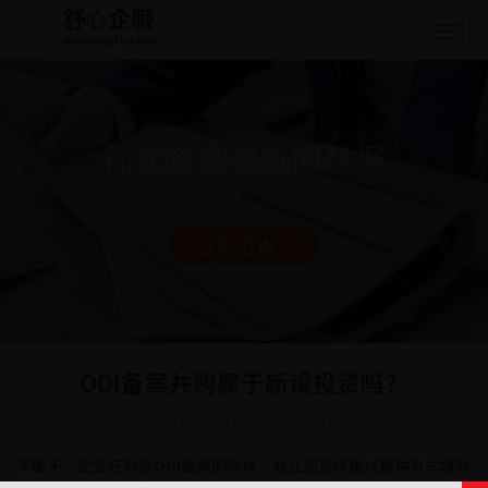
Togg
navig
行业资讯和新闻数据
立即咨询 >
ODI备案并购属于新设投资吗？
日期: 2023-03-21 17:21:46
不属于，企业在
办理ODI备案
的时候，会让您选择是以那种方式境外
投资，其中最主要的两种投资方式就是并购和新设，所以两者彼此