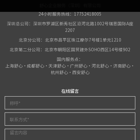
舒心企业服务（深圳）有限公司
24小时服务热线：17752418005
深圳总公司：深圳市罗湖区新秀社区沿河北路1002号瑞思国际A座
2207
北京分公司：北京市昌平区珠江摩尔7号楼1单元1210
北京第二分公司：北京市朝阳区国贸建外SOHO西区14号楼902
国内服务点：
上海舒心•成都舒心•天津舒心•广州舒心•河北舒心•济南舒心•
杭州舒心•西安舒心
在线留言