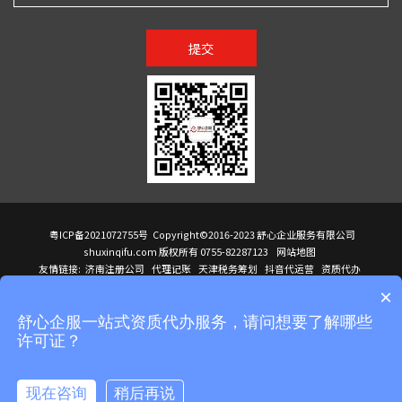
提交
粤ICP备2021072755号
Copyright©2016-2023 舒心企业服务有限公司
shuxinqifu.com 版权所有 0755-82287123
网站地图
友情链接:
济南注册公司
代理记账
天津税务筹划
抖音代运营
资质代办
注册香港公司
海外公司注册
小规模代理记账
it外包公司
公司注册
国际mba
×
贸易行
建筑资质办理
ODI境外投资备案
进口报关代理
深圳注册公司
天猫代运营
进口报关
苏州注册公司
湖南商标注册
长沙商标注册
高服股份
可行性调查报告
舒心企服一站式资质代办服务，请问想要了解哪些
洛阳公司注销
香港公司注册
注册香港公司
新加坡公司
香港公司注册
许可证？
医疗器械对外贸易
绩效管理咨询
菲律宾签证代办
青岛人事代理
代理记账公司入驻
公司注册
企业财务服务
天津营业执照
营业执照
天津注册公司
上海注册公司
高新技术企业申报
建筑资质办理
天津营业执照
现在咨询
稍后再说