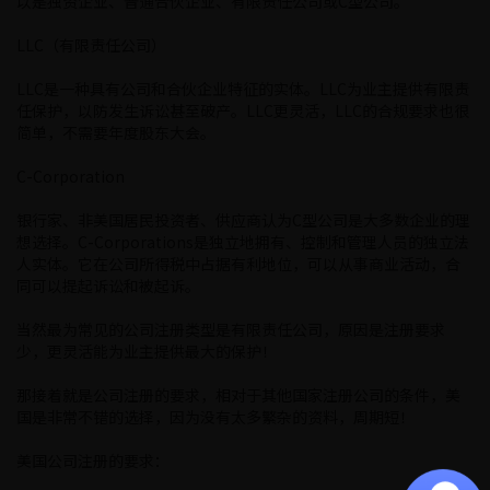
以是独资企业、普通合伙企业、有限责任公司或C型公司。
LLC（有限责任公司）
LLC是一种具有公司和合伙企业特征的实体。LLC为业主提供有限责
任保护，以防发生诉讼甚至破产。LLC更灵活，LLC的合规要求也很
简单，不需要年度股东大会。
C-Corporation
银行家、非美国居民投资者、供应商认为C型公司是大多数企业的理
想选择。C-Corporations是独立地拥有、控制和管理人员的独立法
人实体。它在公司所得税中占据有利地位，可以从事商业活动，合
同可以提起诉讼和被起诉。
当然最为常见的公司注册类型是有限责任公司，原因是注册要求
少，更灵活能为业主提供最大的保护！
那接着就是公司注册的要求，相对于其他国家注册公司的条件，美
国是非常不错的选择，因为没有太多繁杂的资料，周期短！
美国公司注册的要求：