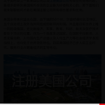
关于如何设立一家美国公司以及
注册美国公司
有哪些优势等问题，
是很多即将到美国境外投资的企业最为好奇和关心的，那下面咱们
就来聊聊如何才能在美国注册公司并有哪些要求和优势。
美国全称美利坚合众国，由下辖的50个州、华盛顿哥伦比亚特区、
五个自治领土及外岛共同组成的联邦共和国。并且是目前世界上唯
一的超级强国，无论是经济、军事、教育、科研、航天及医疗技术
都处于顶尖的位置。作为一个高度发达国家，在国民平均薪资、人
类发展指数、人均国内生产总值以及人均生产力等社会经济学表现
指标上，也均处于世界领先地位。目前美国经济已步入后工业时
代，服务行业占据着经济的主导地位。