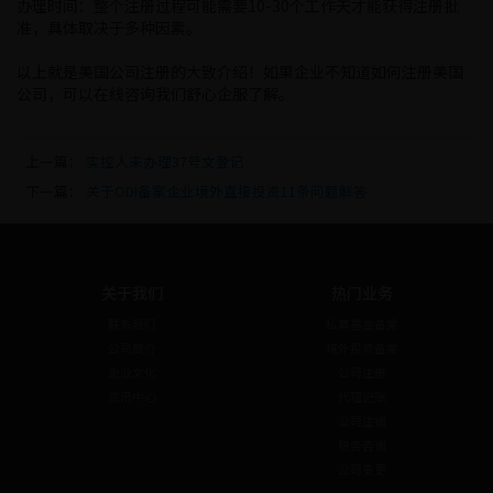
办理时间：整个注册过程可能需要10-30个工作天才能获得注册批
准，具体取决于多种因素。
以上就是美国公司注册的大致介绍！如果企业不知道如何注册美国
公司，可以在线咨询我们舒心企服了解。
上一篇：
实控人未办理37号文登记
下一篇：
关于ODI备案企业境外直接投资11条问题解答
关于我们
热门业务
联系我们
私募基金备案
公司简介
境外投资备案
企业文化
公司注册
资讯中心
代理记账
公司注销
税务咨询
公司变更