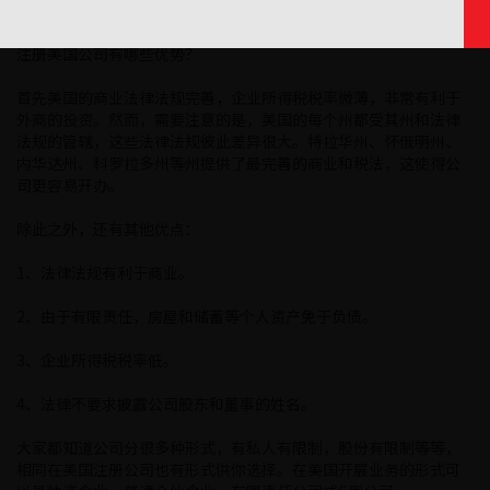
注册美国公司有哪些优势？
首先美国的商业法律法规完善，企业所得税税率微薄，非常有利于
外商的投资。然而，需要注意的是，美国的每个州都受其州和法律
法规的管辖，这些法律法规彼此差异很大。特拉华州、怀俄明州、
内华达州、科罗拉多州等州提供了最完善的商业和税法，这使得公
司更容易开办。
除此之外，还有其他优点：
1、法律法规有利于商业。
2、由于有限责任，房屋和储蓄等个人资产免于负债。
3、企业所得税税率低。
4、法律不要求披露公司股东和董事的姓名。
大家都知道公司分很多种形式，有私人有限制，股份有限制等等，
相同在美国注册公司也有形式供你选择。在美国开展业务的形式可