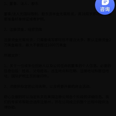
1、董事、法人、股东
董事/法人无国际限制、股东资本金无需验资，满18周岁即可担任需
要准备好身份证或者护照。
2、注册资金，经营范围
注册资金无需验资，只需要填写即可但不建议太多，默认注册资金2
万美金最佳，最大不要超过1000万美金
所需文件：
1、关于一位或多位创始人以及公司任命的董事的个人信息。必要的
信息包括：姓名、父母姓名、出生地点和日期、注册地址和居住地
址、国际护照主页的复印件。
2、须提供拟定的公司名称，以及将要开展的商业活动。
舒心企服的可以指定有关在美国注册公司各个阶段的详细信息。我
们的专家将帮助您选择注册州，并在公司成立的整个过程中提供法
律协助。