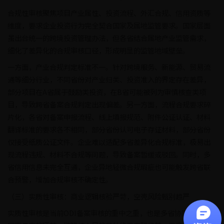
合规性审核聚焦项目产业属性、投资流程、外汇合规、信用资质等
维度，要求企业投资行为完全契合国家及属地监管要求。国家层面
虽出台统一的跨境投资管理办法，但各省结合属地产业监管需求，
细化了差异化的合规审核口径，形成明显的监管地域壁垒。
一方面，产业合规判定标准不一。针对跨境服务、新能源、贸易流
通等细分行业，不同省份对产业归类、投资准入的界定存在差异，
部分项目在A省属于鼓励类投资，在B省可能被列为审慎核查类项
目，导致跨省备案合规判定出现偏差。另一方面，流程合规要求碎
片化，各省对备案申报流程、线上填报规范、附件公证认证、材料
翻译标准的要求各不相同，部分省份认可电子存证材料，部分省份
仅接受纸质公证文件。企业难以适配多省差异化合规标准，极易出
现流程违规、材料不合规等问题，导致备案暂缓或驳回。同时，多
省信用信息未完全互通，企业异地轻微合规瑕疵也可能触发跨省联
合预警，增加合规审核不确定性。
（三）实质性审核：商业逻辑核验严苛，空壳风险甄别趋严
实质性审核是当前ODI备案审核的重中之重，也是多省协同审核中驳