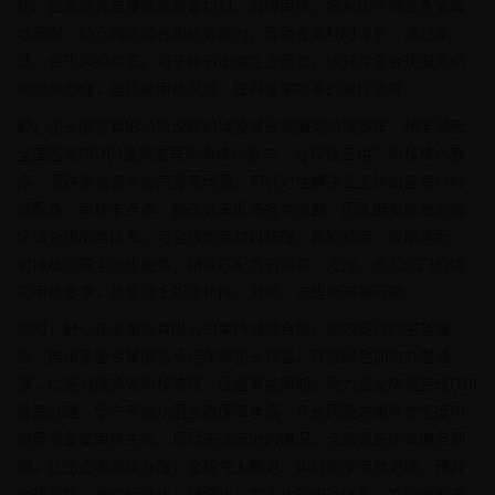
化。企业仅凭自身经验筹备材料、对接审核，极易因不熟悉各省属
地细则、缺乏跨区域合规统筹能力，导致备案耗时漫长、通过率
低、合规风险高发。对于跨省出海企业而言，依托专业合规服务机
构统筹办理，是规避审核风险、提升备案效率的最优选择。
舒心企业服务有限公司深耕跨境投资合规服务领域多年，精准洞悉
全国各省市ODI备案差异化审核标准与“合规铁三角”审核核心要
点，深耕多省商务协同备案场景，可针对性解决企业跨省备案材料
适配难、审核卡点多、整改效率低等各类问题。团队拥有成熟的跨
区域合规服务体系，可全程统筹材料梳理、风险预审、政策适配、
对接核验等全流程服务，精准匹配各省商务、发改、外汇部门的协
同审核要求，从根源上规避补件、退审、流程停滞等问题。
同时，舒心企业服务有限公司秉持诚信合规、高效履约的服务理
念，推出多重专属服务承诺保障企业权益：开通绿色加急办理通
道，优先对接多省审核流程、压缩审批周期，助力企业快速完成ODI
备案办理；坚守不成功退全款保障承诺，凡是因我方服务专业度问
题导致备案审核失败、项目无法落地的情况，全额退还所有服务费
用，让企业零风险办理；全程专人跟进、实时同步审核进度、预判
合规风险，凭借标准化、精细化、专业化的服务体系，高效破解多