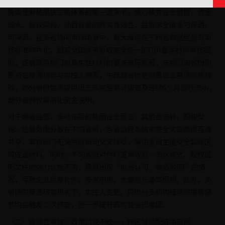
真实性审核是铁三角体系的第一道关卡，核心核查企业资质、资金
流水、股权架构、项目背景的真实有效性，且要求全链条可穿透、
可溯源。在多省协同审核场景中，最大难点在于跨省数据壁垒与审
核标准碎片化。目前全国尚未形成完全统一的ODI备案材料审核细
则，各省商务部门对真实性材料的要求差异显著，东部沿海省份侧
重资金穿透核查与实控人溯源，中西部省份更侧重企业基础资质核
验，部分省份要求提供近三年完整审计报告及连续6个月银行流水，
部分省份仅需简化资金说明。
对于跨省经营、多地布局的集团企业而言，其资金流转、股权架
构、经营数据分散在不同省份，各省监管系统未完全实现数据互通
共享，审核部门无法完成自动交叉核验，需企业自主提交全套跨区
域佐证材料。同时，不同省份对材料盖章规范、流水格式、股权证
明文件的效力认定不同，极易出现“此省认可、彼省驳回”的情
况，导致企业反复补件、多次申报，大幅拉长备案周期。此外，多
省协同穿透核查模式下，实控人变更、异地分支机构经营数据等细
节均会触发二次核查，进一步提升真实性合规难度。
（二）合规性审核：政策口径不统一，跨区域适配成本高昂