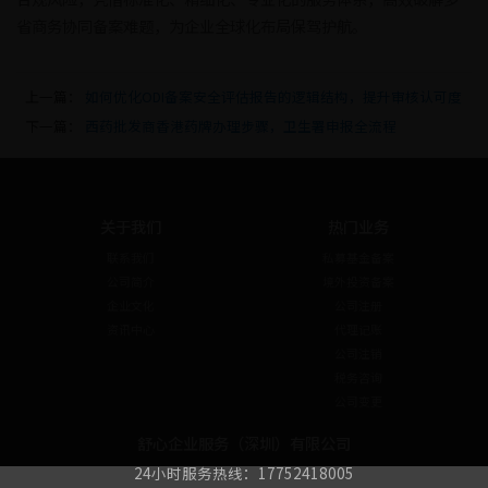
省商务协同备案难题，为企业全球化布局保驾护航。
上一篇：
如何优化ODI备案安全评估报告的逻辑结构，提升审核认可度
下一篇：
西药批发商香港药牌办理步骤，卫生署申报全流程
关于我们
热门业务
联系我们
私募基金备案
公司简介
境外投资备案
企业文化
公司注册
资讯中心
代理记账
公司注销
税务咨询
公司变更
舒心企业服务（深圳）有限公司
24小时服务热线：17752418005