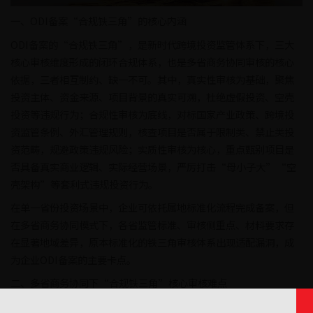
一、ODI备案“合规铁三角”的核心内涵
ODI备案的“合规铁三角”，是新时代跨境投资监管体系下，三大
核心审核维度形成的闭环合规体系，也是多省商务协同审核的核心
依据，三者相互制约、缺一不可。其中，真实性审核为基础，聚焦
投资主体、资金来源、项目背景的真实可溯，杜绝虚假投资、空壳
投资等违规行为；合规性审核为底线，对标国家产业政策、跨境投
资监管条例、外汇管理规则，核查项目是否属于限制类、禁止类投
资范畴，规避政策违规风险；实质性审核为核心，重点甄别项目是
否具备真实商业逻辑、实际经营场景，严厉打击“母小子大”“空
壳架构”等套利式违规投资行为。
在单一省份投资场景中，企业可依托属地标准化流程完成备案，但
在多省商务协同模式下，各省监管标准、审核侧重点、材料要求存
在显著地域差异，原本标准化的铁三角审核体系出现适配漏洞，成
为企业ODI备案的主要卡点。
二、多省商务协同下“合规铁三角”核心审核难点
（一）真实性审核：跨区域数据割裂，溯源核查难度陡增