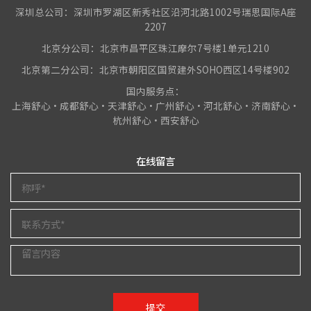
深圳总公司：深圳市罗湖区新秀社区沿河北路1002号瑞思国际A座
2207
北京分公司：北京市昌平区珠江摩尔7号楼1单元1210
北京第二分公司：北京市朝阳区国贸建外SOHO西区14号楼902
国内服务点：
上海舒心•成都舒心•天津舒心•广州舒心•河北舒心•济南舒心•
杭州舒心•西安舒心
在线留言
提交