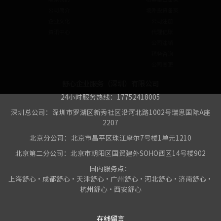
公司简介
境外投资备案
企业文化
公司注册
资讯中心
代理记账
公司注销
税务咨询
公司变更
舒心企业服务（深圳）有限公司
24小时服务热线：17752418005
深圳总公司：深圳市罗湖区新秀社区沿河北路1002号瑞思国际A座
2207
北京分公司：北京市昌平区珠江摩尔7号楼1单元1210
北京第二分公司：北京市朝阳区国贸建外SOHO西区14号楼902
国内服务点：
上海舒心•成都舒心•天津舒心•广州舒心•河北舒心•济南舒心•
杭州舒心•西安舒心
在线留言