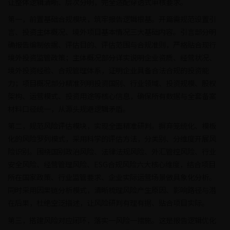
让整体逻辑清晰、层次分明，完全适配穿透式审核要求。
第一，前置基础合规模块，筑牢报告逻辑根基。开篇需规范设置引
言、投资主体概况、境外项目基本情况三大基础内容。引言部分明
确报告编制依据、评估目的、评估范围与合规准则，严格贴合现行
境外投资监管政策；主体概况部分详实说明企业资质、经营状况、
境外投资经验、合规管理体系，证明企业具备合法合规的投资能
力；项目概况部分精准列明投资国别、行业领域、投资规模、股权
架构、运营模式、投资用途等核心信息，确保所有数据与全套备案
材料口径统一，从源头规避逻辑矛盾。
第二，规范风险评估模块，实现全面精准研判。摒弃笼统化、模板
化的风险罗列模式，采用科学的评估方法，分类别、分维度开展风
险识别。围绕国别政治风险、法律法规风险、外汇管控风险、行业
安全风险、经营管理风险、ESG合规风险六大核心维度，结合项目
所在国家政策、行业监管要求、企业实际运营场景做具象化分析。
同时采用因果链分析模式，清晰梳理风险产生原因、影响路径与潜
在后果，杜绝空泛描述，让风险研判有理有据、贴合项目实际。
第三，搭建风险对应闭环，落实一风险一措施。这是报告逻辑优化