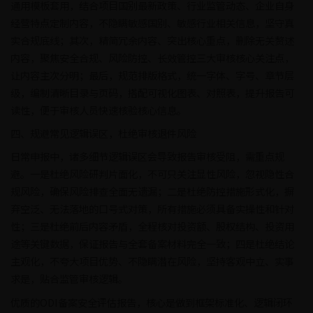
通用模板套用，结合项目国别最新政策、行业监管动态、企业自身
经营特点定制内容，不隐瞒敏感国别、敏感行业相关信息，坚守真
实合规底线；其次，精简冗余内容、突出核心重点，删除无关赘述
内容，聚焦安全合规、风险防控、长效管控三大审核核心关注点，
让内容主次分明；最后，规范排版格式，统一字体、字号、章节层
级，编制清晰目录与页码，搭配可视化图表、对照表，提升报告可
读性，便于审核人员快速核验核心信息。
四、规避常见逻辑误区，杜绝审核退件风险
日常申报中，诸多细节逻辑误区会导致报告审核受阻，需重点规
避。一是杜绝风险研判片面化，不可只关注显性风险，忽视隐性合
规风险，确保风险排查全面无遗漏；二是杜绝防控措施形式化，摒
弃空泛、无法落地的口号式对策，所有措施必须具备实操性和针对
性；三是杜绝前后内容矛盾，全程核对投资额、股权结构、投资用
途等关键数据，保证报告与全套备案材料完全一致；四是杜绝结论
主观化，不夸大项目优势、不隐瞒潜在风险，坚持客观中立、实事
求是，贴合监管审核逻辑。
优质的ODI备案安全评估报告，核心是做到框架标准化、逻辑闭环