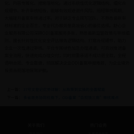
化、内容专属化、措施落地化。通过系统性优化逻辑结构、细化合
规细节、补齐审核短板，能够有效规避退件风险、缩短审核周期，
大幅提升备案审核通过率。对于缺乏专业撰写团队、不熟悉最新审
核标准的企业而言，专业代办服务是高效省心的最优选择。舒心企
业服务有限公司深耕ODI备案服务多年，熟悉最新监管政策与审核细
则，擅长针对性优化安全评估报告逻辑结构、打磨合规细节，助力
企业一次性通过审核。平台专属绿色加急办理通道，可高效推进备
案全流程，快速完成办理交付；同时郑重承诺不成功退全款，全程
透明合规、专业靠谱，彻底解决企业ODI备案申报难题，为企业境外
投资合规落地保驾护航。
上一篇：
37号文登记优势详解：从政策到实操的全面赋能
下一篇：
多省商务协同视角下，ODI备案“合规铁三角”审核难点
关于我们
热门业务
联系我们
私募基金备案