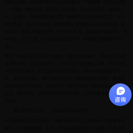
的核心关键，也是提升审核认可度的重点。严格遵循“风险与措施
一一匹配、等级对等”的原则，针对每一项识别的风险，制定具
体、可落地、可核查的防控方案。明确防控措施的责任主体、执行
时间节点、具体实施流程，同时配套应急预案与动态管控机制。建
议采用“风险-措施对照表”的可视化形式，直观呈现风险识别、预
防措施、应对方案、长效管控的完整闭环，彻底解决逻辑脱节问
题。
第四，完善合规佐证与结论模块，强化审核说服力。新增专项合规
性说明章节，结合项目属性，论证项目不涉及敏感领域、不违反境
外投资管控要求、符合国家对外投资导向，同时补充相关政策条
文、合规佐证材料，提升报告专业性。结尾结论部分客观、精准总
结项目整体安全等级、合规优势、风险可控性，明确项目具备合法
合规、风险可控、运营可持续的核心特质，为审核通过提供明确结
论支撑。
三、细化细节优化技巧，全面提升审核认可度
在完善整体框架的基础上，精细化的细节优化能够进一步规避审核
漏洞，提升报告质量。首先，严控内容真实性与专属度，杜绝全网