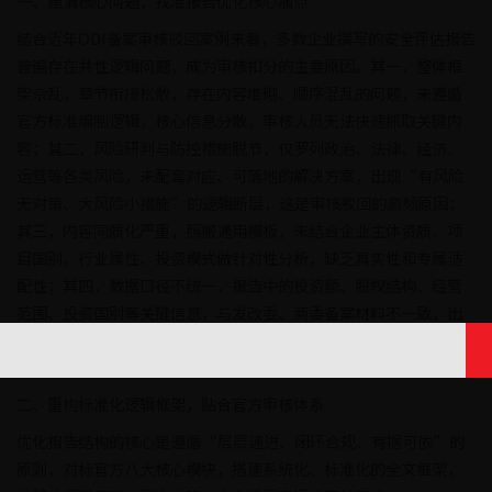
一、厘清核心问题，找准报告优化核心痛点
结合近年ODI备案审核驳回案例来看，多数企业撰写的安全评估报告
普遍存在共性逻辑问题，成为审核扣分的主要原因。其一，整体框
架杂乱，章节衔接松散，存在内容堆砌、顺序混乱的问题，未遵循
官方标准编制逻辑，核心信息分散，审核人员无法快速抓取关键内
容；其二，风险研判与防控措施脱节，仅罗列政治、法律、经济、
运营等各类风险，未配套对应、可落地的解决方案，出现“有风险
无对策、大风险小措施”的逻辑断层，这是审核驳回的高频原因；
其三，内容同质化严重，照搬通用模板，未结合企业主体资质、项
目国别、行业属性、投资模式做针对性分析，缺乏真实性和专属适
配性；其四，数据口径不统一，报告中的投资额、股权结构、经营
范围、投资国别等关键信息，与发改委、商委备案材料不一致，出
现前后矛盾的低级逻辑漏洞；其五，结论模糊空泛，未客观总结项
目安全等级、合规价值，无法为审核结论提供有效支撑。
二、重构标准化逻辑框架，贴合官方审核体系
优化报告结构的核心是遵循“层层递进、闭环合规、有据可依”的
原则，对标官方八大核心模块，搭建系统化、标准化的全文框架，