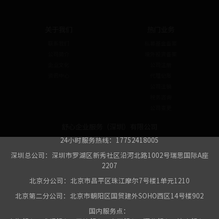
关于我们
热门业务
联系我们
私募基金备案
公司简介
境外投资备案
企业文化
公司注册
资讯中心
代理记账
公司注销
税务咨询
公司变更
舒心企业服务（深圳）有限公司
24小时服务热线：17752418005
深圳总公司：深圳市罗湖区新秀社区沿河北路1002号瑞思国际A座
2207
北京分公司：北京市昌平区珠江摩尔7号楼1单元1210
北京第二分公司：北京市朝阳区国贸建外SOHO西区14号楼902
国内服务点：