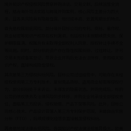
境外知识产权侵权风险贯穿并购洽谈、交易交割、后续运营全流
程，结合海外司法实践与跨境并购案例，核心风险主要分为四大
类，且各类风险具有隐蔽性强、赔付成本高、处置周期长的特点。
首先是权属瑕疵风险。部分境外目标公司的专利、商标、著作权、
商业秘密等知识产权存在权利漏洞，包括权利未按期续费失效、保
护期限届满、权属共有未取得全部权利人同意、授权转让手续不全
等问题。同时，部分标的资产存在隐性权属纠纷，过往转让、许可
交易未完成备案登记，导致企业并购后无法合法持有、使用相关知
识产权，直接构成隐性侵权。
其次是第三方侵权纠纷风险。目标公司过往经营中，可能存在未经
授权使用第三方专利技术、复刻竞品商标、盗用商业秘密等侵权行
为，部分纠纷处于未诉讼、未爆发的隐蔽状态。并购完成后，标的
公司的债权债务及法律风险同步转移，并购企业将承接全部侵权责
任，面临第三方起诉、侵权赔偿、产品下架等风险。此外，目标公
司核心技术、产品设计若落入第三方专利保护范围，未做自由实施
分析（FTO），后续规模化经营会直接触发侵权纠纷。
再者是地域法律合规风险。各国知识产权法律法规差异极大，欧美