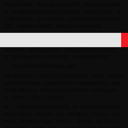
国家对专利侵权、商标混淆的判定标准严苛，且实行惩罚性赔偿制
度；部分国家存在特殊的知识产权管制政策，如技术出口管制、专
利垄断合规要求、本土化注册规定。企业若照搬国内知识产权管理
经验，未适配当地法律规则，极易出现合规性侵权问题。
最后是运营衍生侵权风险。并购交割后，企业整合境外资产、升级
技术、拓展产品品类时，若未重新核查知识产权边界，盲目改造原
有技术体系、沿用原有品牌标识，可能超出原有知识产权授权范
围，或与当地现有知识产权形成冲突，衍生全新的侵权风险。
二、知识产权风险专项尽职调查核心要点
尽职调查是排查ODI并购知识产权侵权风险的第一道防线，也是规避
后续纠纷的核心基础。依据境外企业知识产权管理相关规范，跨境
并购需开展全方位、穿透式的知识产权专项尽调，杜绝形式化核
查，聚焦核心风险点逐一落地排查。
第一，全面核查知识产权权属有效性。逐一梳理目标公司持有的全
部知识产权资产，涵盖专利、商标、软件著作权、外观设计、商业
秘密等，核查权利注册证书、缴费凭证、备案文件，确认权利处于