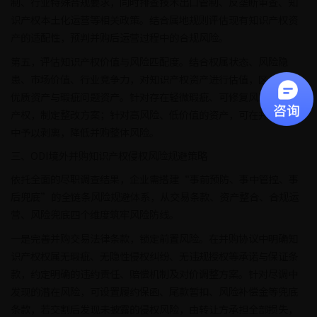
制、行业特殊合规要求，同时排查技术出口管制、反垄断审查、知
识产权本土化运营等相关政策。结合属地规则评估现有知识产权资
产的适配性，预判并购后运营过程中的合规风险。
第五，评估知识产权价值与风险匹配度。结合权属状态、风险隐
患、市场价值、行业竞争力，对知识产权资产进行估值，区分核心
优质资产与瑕疵问题资产。针对存在轻微瑕疵、可修复风险的知识
产权，制定整改方案；针对高风险、低价值的资产，可在并购交易
中予以剥离，降低并购整体风险。
三、ODI境外并购知识产权侵权风险规避策略
依托全面的尽职调查结果，企业需搭建“事前预防、事中管控、事
后兜底”的全链条风险规避体系，从交易条款、资产整合、合规运
营、风险兜底四个维度筑牢风险防线。
一是完善并购交易法律条款，锁定前置风险。在并购协议中明确知
识产权权属无瑕疵、无隐性侵权纠纷、无违规授权等承诺与保证条
款，约定明确的违约责任、赔偿机制及对价调整方案。针对尽调中
发现的潜在风险，可设置履约保函、尾款暂扣、风险补偿金等兜底
条款，若交割后发现未披露的侵权风险，由转让方承担全部损失，