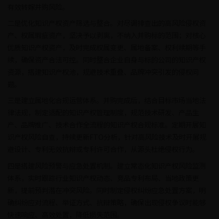
有效转嫁并购风险。
二是优化知识产权资产筛选与整合。对尽调排查出的高风险侵权资
产、权属瑕疵资产，坚决予以剥离，不纳入并购标的范围；对核心
优质知识产权资产，及时完成权属变更、属地备案、权利续期等手
续，确保资产合法可控。同时整合企业自身与标的公司的知识产权
资源，搭建知识产权池，规避技术重叠、品牌冲突引发的侵权问
题。
三是建立属地化合规运营体系。并购完成后，结合目标市场当地法
律法规，制定适配的知识产权管理制度，规范技术研发、产品生
产、品牌推广、技术合作全流程的知识产权合规标准。定期开展知
识产权风险自查，持续更新FTO分析，针对高风险技术及时开展规
避设计、专利无效抗辩或专利许可合作，从源头杜绝侵权行为。
四是搭建风险预警与应急处置机制。建立常态化知识产权风险监测
体系，实时跟踪行业知识产权动态、竞品专利布局、当地政策更
新，提前预判潜在冲突风险。同时制定侵权纠纷应急处置方案，明
确纠纷应对流程、举证方式、抗辩策略，确保出现侵权争议时能够
快速响应、高效处置，降低损失范围。