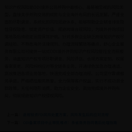
知识产权风险是ODI境外公司并购中最核心、最易被忽视的风险类
型，直接关乎并购交易的成败与企业海外布局的长远发展。严谨全
面的尽职调查、系统化的风险规避体系，能够帮助企业精准排查隐
性侵权隐患、锁定资产价值、规避跨境合规风险，为境外并购项目
落地及后续稳定运营保驾护航。针对多数企业缺乏跨境知识产权尽
调经验、不熟悉海外法律规则、办理流程繁琐等痛点，舒心企业服
务有限公司可提供一站式ODI境外并购知识产权风险管控全流程服
务，涵盖知识产权专项尽职调查、风险评估、合规方案定制、权属
备案变更、风险纠纷应对等全链条业务，开通绿色加急办理通道，
高效推进各项业务落地，快速完成全部办理流程。公司坚守靠谱服
务承诺，严格把控服务质量，全力保障客户权益，实行不成功退全
款政策，无任何隐形消费，助力企业安全、高效完成境外并购布
局，彻底规避知识产权侵权风险。
上一篇：
返程投资FDI风险处置方案，风险发生后的应对流程
下一篇：
ODI备案项目中止审批难点：多省商务协同善后处理指南