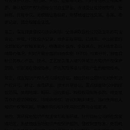
有效保护状态，无过期、失效、注销等问题。同时穿透核查权属来
源，确认知识产权为目标公司自主研发、合法受让或授权取得，无
挂靠、共有争议、无权转让等瑕疵，完整梳理过往交易、备案、变
更记录，锁定权属合法性。
第二，深度排查侵权与涉诉风险。全面调取目标公司近五年的司法
诉讼、仲裁、行政投诉记录，核查正在审理、已结案、中止搁置的
全部知识产权相关案件，明确案件性质、争议焦点、判决结果及后
续履约情况。同时开展全面的自由实施（FTO）检索分析，排查目
标公司核心产品、技术、工艺是否落入境内外第三方知识产权保护
范围，识别潜在侵权隐患，评估风险等级与可能产生的赔偿成本。
第三，核查知识产权合作与授权协议。梳理目标公司所有对外知识
产权许可、转让、合作研发、技术共享协议，重点核查协议中的授
权范围、使用地域、期限、违约责任、转授权限制等条款。排查是
否存在超范围授权、违规转授权、协议到期未续签、违约使用他人
知识产权等问题，明确并购后权利使用的边界与合规要求。
第四，调研属地知识产权法律与政策环境。针对目标公司所在国家
或地区，系统梳理当地知识产权保护规则、侵权判定标准、处罚机