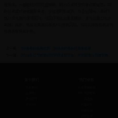
理完成，大幅缩短风险处置周期，助力企业快速恢复正常经营。同
时公司坚守硬核服务承诺，全程透明化服务、专业化落地，秉持不
成功退全款的保障原则，彻底打消企业服务顾虑，全方位助力企业
高效、合规、稳妥处置返程投资FDI各类风险，为企业跨境投资业务
稳健发展保驾护航。
上一篇：
ODI备案的融资优势：获得境外融资的重要前提
下一篇：
ODI境外公司并购知识产权侵权风险：尽职调查与规避策略
关于我们
热门业务
联系我们
私募基金备案
公司简介
境外投资备案
企业文化
公司注册
资讯中心
代理记账
公司注销
税务咨询