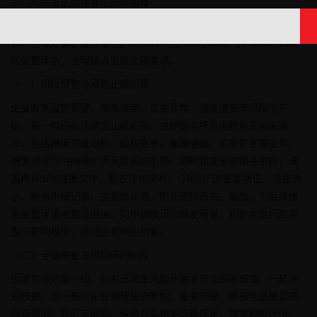
二、风险发生后标准化应对流程
为实现风险快速止损、高效化解，本次方案明确风险预警、核查研
判、分级处置、整改落地、复核归档五大核心流程，形成闭环式风
险处置体系，全程贴合监管合规要求。
（一）风险预警与紧急止损阶段
企业收到监管预警、审批驳回、资金异常、稽查通知等风险信号
后，第一时间启动紧急止损机制。立即暂停所有返程投资相关操
作，包括跨境资金划转、股权变更、备案申报、工商变更等业务，
避免违规行为持续扩大风险影响范围。同时锁定全部相关资料，涵
盖境外SPV注册文件、股权架构资料、ODI与FDI备案凭证、资金流
水、税务申报记录、交易协议等，防止资料丢失、篡改，为后续核
查处置保留完整证据链。同步梳理风险触发场景，初步判定风险类
型与影响程度，启动应急响应机制。
（二）全面核查与风险研判阶段
组建专项处置小组，针对已发生风险开展全方位深度核查。一是合
规核查，逐一核对企业返程投资架构、备案流程、申报信息是否符
合商务部、外汇管理局、税务总局相关监管规定，排查股权代持、