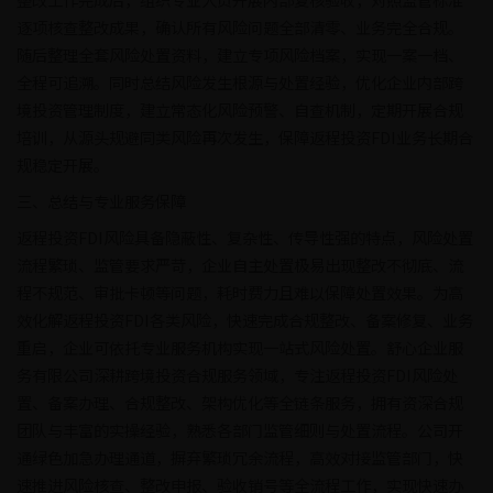
逐项核查整改成果，确认所有风险问题全部清零、业务完全合规。
随后整理全套风险处置资料，建立专项风险档案，实现一案一档、
全程可追溯。同时总结风险发生根源与处置经验，优化企业内部跨
境投资管理制度，建立常态化风险预警、自查机制，定期开展合规
培训，从源头规避同类风险再次发生，保障返程投资FDI业务长期合
规稳定开展。
三、总结与专业服务保障
返程投资FDI风险具备隐蔽性、复杂性、传导性强的特点，风险处置
流程繁琐、监管要求严苛，企业自主处置极易出现整改不彻底、流
程不规范、审批卡顿等问题，耗时费力且难以保障处置效果。为高
效化解返程投资FDI各类风险，快速完成合规整改、备案修复、业务
重启，企业可依托专业服务机构实现一站式风险处置。舒心企业服
务有限公司深耕跨境投资合规服务领域，专注返程投资FDI风险处
置、备案办理、合规整改、架构优化等全链条服务，拥有资深合规
团队与丰富的实操经验，熟悉各部门监管细则与处置流程。公司开
通绿色加急办理通道，摒弃繁琐冗余流程，高效对接监管部门，快
速推进风险核查、整改申报、验收销号等全流程工作，实现快速办