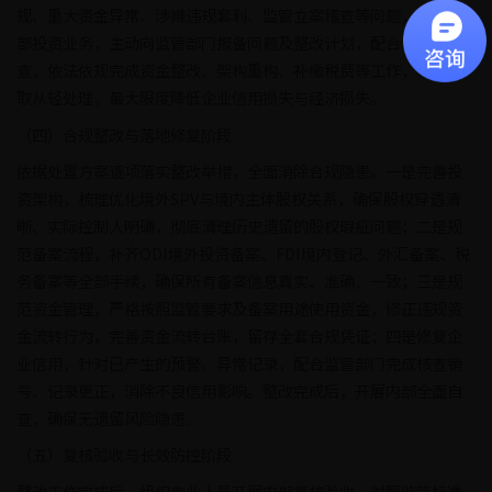
规、重大资金异常、涉嫌违规套利、监管立案稽查等问题，暂停全
部投资业务，主动向监管部门报备问题及整改计划，配合专项核
查，依法依规完成资金整改、架构重构、补缴税费等工作，积极争
取从轻处理，最大限度降低企业信用损失与经济损失。
（四）合规整改与落地修复阶段
依据处置方案逐项落实整改举措，全面消除合规隐患。一是完善投
资架构，梳理优化境外SPV与境内主体股权关系，确保股权穿透清
晰、实际控制人明确，彻底清理历史遗留的股权瑕疵问题；二是规
范备案流程，补齐ODI境外投资备案、FDI境内登记、外汇备案、税
务备案等全部手续，确保所有备案信息真实、准确、一致；三是规
范资金管理，严格按照监管要求及备案用途使用资金，修正违规资
金流转行为，完善资金流转台账，留存全套合规凭证；四是修复企
业信用，针对已产生的预警、异常记录，配合监管部门完成核查销
号、记录更正，消除不良信用影响。整改完成后，开展内部全面自
查，确保无遗留风险隐患。
（五）复核验收与长效防控阶段
整改工作完成后，组织专业人员开展内部复核验收，对照监管标准