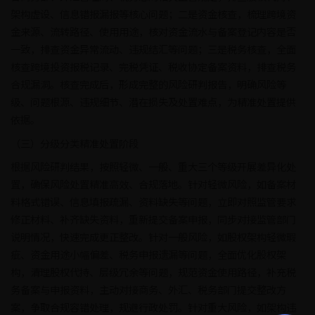
架构虚设、信息错报漏报等核心问题；二是资金核查，梳理跨境资
金来源、流转路径、使用用途，核对资金流水与备案登记内容是否
一致，排查资金异常流动、违规结汇等问题；三是税务核查，全面
核查跨境投资报税记录、完税凭证、税收协定备案资料，排查税务
合规漏洞。核查完成后，形成完整的风险研判报告，明确风险等
级、问题根源、违规细节、潜在损失及处置难点，为精准处置提供
依据。
（三）分级分类精准处置阶段
根据风险研判结果，按照轻微、一般、重大三个等级开展差异化处
置，确保风险处置精准高效、合规落地。针对轻微风险，如备案材
料格式错误、信息填报疏漏、资料缺失等问题，立即对照监管要求
修正材料、补齐缺失资料，重新提交备案申报，同步对接监管部门
说明情况，快速完成更正整改。针对一般风险，如股权架构轻微瑕
疵、资金用途小幅偏差、税务申报遗漏等问题，全面优化股权架
构，清理股权代持、层级冗余等问题，规范资金使用路径，补充税
务备案与申报资料，主动对接商务、外汇、税务部门提交整改方
案，争取合规容错处理，规避行政处罚。针对重大风险，如架构违