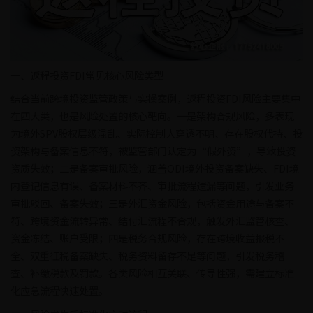
一、返程投资FDI常见核心风险类型
结合当前跨境投资监管政策与实操案例，返程投资FDI风险主要集中
在四大类，也是风险处置的核心靶向。一是架构合规风险，多表现
为境外SPV股权层级混乱、实际控制人穿透不明、存在股权代持、投
资架构与备案信息不符，被监管部门认定为“假外资”，导致投资
资质失效；二是备案审批风险，涵盖ODI境外投资备案缺失、FDI境
内登记信息有误、备案材料不齐、审批流程遗漏等问题，引发业务
审批驳回、备案失效；三是外汇资金风险，包括资金用途与备案不
符、跨境资金流转异常、结付汇流程不合规，触发外汇监管核查、
资金冻结、账户受限；四是税务合规风险，存在跨境收益报税不
全、双重征税备案缺失、税务资料留存不足等问题，引发税务稽
查、补缴税款及罚款。各类风险相互关联、传导性强，需建立标准
化应急流程快速处置。