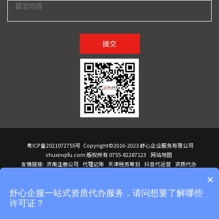
提交
粤ICP备2021072755号
Copyright©2016-2023 舒心企业服务有限公司
shuxinqifu.com 版权所有 0755-82287123
网站地图
友情链接:
济南注册公司
代理记账
天津税务筹划
抖音代运营
资质代办
注册香港公司
海外公司注册
小规模代理记账
it外包公司
公司注册
国际mba
×
贸易行
建筑资质办理
ODI境外投资备案
进口报关代理
深圳注册公司
天猫代运营
进口报关
苏州注册公司
湖南商标注册
长沙商标注册
高服股份
可行性调查报告
舒心企服一站式资质代办服务，请问想要了解哪些
洛阳公司注销
香港公司注册
注册香港公司
新加坡公司
香港公司注册
许可证？
医疗器械对外贸易
绩效管理咨询
菲律宾签证代办
青岛人事代理