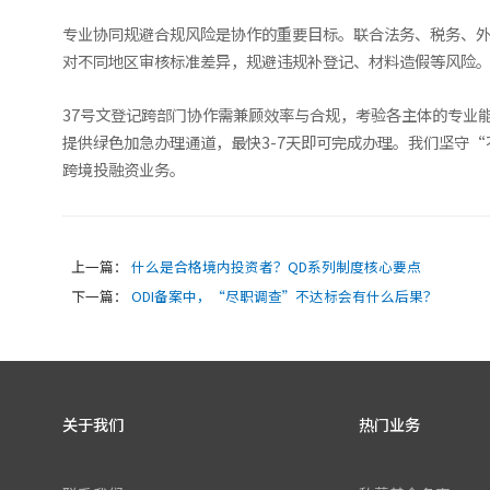
专业协同规避合规风险是协作的重要目标。联合法务、税务、
对不同地区审核标准差异，规避违规补登记、材料造假等风险
37号文登记跨部门协作需兼顾效率与合规，考验各主体的专业
提供绿色加急办理通道，最快3-7天即可完成办理。我们坚守
跨境投融资业务。
上一篇：
什么是合格境内投资者？QD系列制度核心要点
下一篇：
ODI备案中，“尽职调查”不达标会有什么后果？
关于我们
热门业务