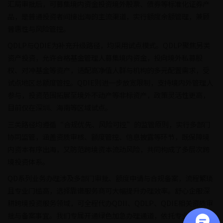
汇局审批后，可募集境内资金投资境外股票、债券等标准化证券产
品，是普通投资者间接出海的主流渠道，实行额度余额管理，兼顾
普惠性与风险管控。
QDLP与QDIE为补充升级路径，均采用试点模式。QDLP聚焦另类
资产投资，允许合格基金管理人募集境内资金，投向境外私募股
权、对冲基金等资产，适配高净值人群与机构的多元配置需求，受
试点地区总额度管控。QDIE则进一步放宽限制，支持境内外管理人
参与，投资范围拓展至境外不动产等非标资产，政策灵活性更高，
目前仅在深圳、海南等区域试点。
三类路径均遵循“合规优先、风险可控”的监管原则，实行多部门
协同监管，涵盖资质审核、额度管控、信息披露等环节，既保障境
内资本有序出海，又防范跨境资本流动风险，共同构成了多层次跨
境投资体系。
QD系列业务办理涉及多部门审批、额度申请与合规备案，流程繁琐
且专业门槛高，选择靠谱服务商可大幅提升办理效率。舒心企服深
耕跨境投资服务领域，可全程代办QDII、QDLP、QDIE相关资质审
批与备案事宜。我们专属开通绿色加急办理通道，依托专业团队与