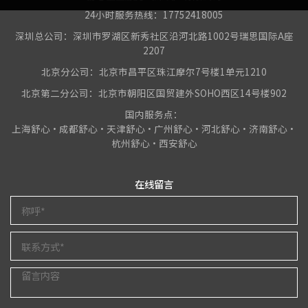
24小时服务热线：17752418005
深圳总公司：深圳市罗湖区新秀社区沿河北路1002号瑞思国际A座
2207
北京分公司：北京市昌平区珠江摩尔7号楼1单元1210
北京第二分公司：北京市朝阳区国贸建外SOHO西区14号楼902
国内服务点：
上海舒心•成都舒心•天津舒心•广州舒心•河北舒心•济南舒心•
杭州舒心•西安舒心
在线留言