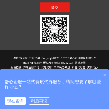
提交
粤ICP备2021072755号
Copyright©2016-2023 舒心企业服务有限公司
shuxinqifu.com 版权所有 0755-82287123
网站地图
友情链接:
济南注册公司
代理记账
天津税务筹划
抖音代运营
资质代办
注册香港公司
海外公司注册
小规模代理记账
it外包公司
公司注册
国际mba
×
贸易行
建筑资质办理
ODI境外投资备案
进口报关代理
深圳注册公司
天猫代运营
进口报关
苏州注册公司
湖南商标注册
长沙商标注册
高服股份
可行性调查报告
舒心企服一站式资质代办服务，请问想要了解哪些
洛阳公司注销
香港公司注册
注册香港公司
新加坡公司
香港公司注册
许可证？
医疗器械对外贸易
绩效管理咨询
菲律宾签证代办
青岛人事代理
代理记账公司入驻
公司注册
企业财务服务
天津营业执照
营业执照
天津注册公司
上海注册公司
高新技术企业申报
建筑资质办理
天津营业执照
现在咨询
稍后再说
注册营业执照
天津注册公司
深圳危化品经营许可证
在线咨询
拨打电话