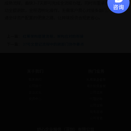
成熟流程，最快3-7天即可完成全流程办理，同时郑重承诺办理不成
功全额退款，全程透明化操作，无需客户费心对接多部门，切实打
通全球资产配置的便捷之路，让跨境投资合规更省心。
上一篇：
红筹架构搭建流程，架构应对的衔接
下一篇：
37号文登记流程中的跨部门协作要点
关于我们
热门业务
联系我们
私募基金备案
公司简介
境外投资备案
企业文化
公司注册
资讯中心
代理记账
公司注销
税务咨询
公司变更
舒心企业服务（深圳）有限公司