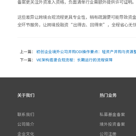
备案更关注外资准入资格，负面清单行业需额外提供许可证明。
这些差异让跨境合规流程更具专业性，稍有疏漏便可能导致资金
全环节服务，让跨境投融资“出得去、回得来”，全程省心无
上一篇：
初创企业境外公司并购ODI操作要点：轻资产并购与资源
下一篇：
VIE架构搭建合规流程：长期运行的流程保障
关于我们
热门业务
联系我们
私募基金备案
公司简介
境外投资备案
企业文化
公司注册