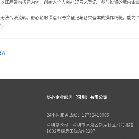
以红筹架构搭建为例，创始人个人需办37号文登记，参与投资的境内企业
无法合法流转。舒心企服深谙37号文登记与各类备案的操作精髓，能为
忧。
整合
舒心企业服务（深圳）有限公司
24小时服务热线：17752418005
深圳总公司：深圳市罗湖区新秀社区沿河北路
1002号瑞思国际A座2207