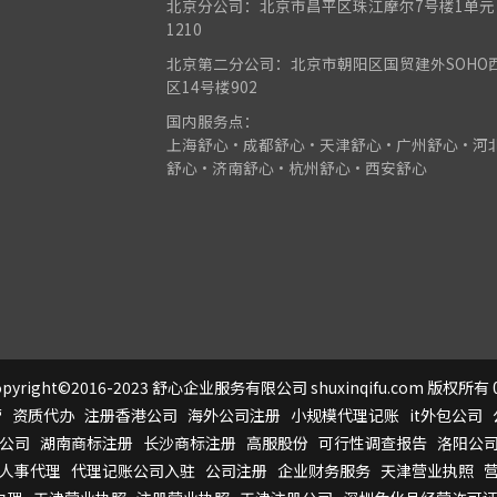
北京分公司：北京市昌平区珠江摩尔7号楼1单元
1210
北京第二分公司：北京市朝阳区国贸建外SOHO
区14号楼902
国内服务点：
上海舒心•成都舒心•天津舒心•广州舒心•河
舒心•济南舒心•杭州舒心•西安舒心
pyright©2016-2023 舒心企业服务有限公司 shuxinqifu.com 版权所有 0
营
资质代办
注册香港公司
海外公司注册
小规模代理记账
it外包公司
公司
湖南商标注册
长沙商标注册
高服股份
可行性调查报告
洛阳公
人事代理
代理记账公司入驻
公司注册
企业财务服务
天津营业执照