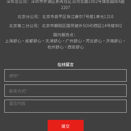
深圳总公司：深圳市罗湖区新秀社区沿河北路1002号瑞思国际A座
2207
北京分公司：北京市昌平区珠江摩尔7号楼1单元1210
北京第二分公司：北京市朝阳区国贸建外SOHO西区14号楼902
国内服务点：
上海舒心•成都舒心•天津舒心•广州舒心•河北舒心•济南舒心•
杭州舒心•西安舒心
在线留言
提交