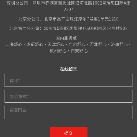
深圳总公司：深圳市罗湖区新秀社区沿河北路1002号瑞思国际A座
2207
北京分公司：北京市昌平区珠江摩尔7号楼1单元1210
北京第二分公司：北京市朝阳区国贸建外SOHO西区14号楼902
国内服务点：
上海舒心•成都舒心•天津舒心•广州舒心•河北舒心•济南舒心•
杭州舒心•西安舒心
在线留言
提交