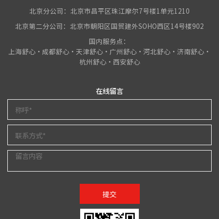
北京分公司：北京市昌平区珠江摩尔7号楼1单元1210
北京第二分公司：北京市朝阳区国贸建外SOHO西区14号楼902
国内服务点：
上海舒心•成都舒心•天津舒心•广州舒心•河北舒心•济南舒心•
杭州舒心•西安舒心
在线留言
提交