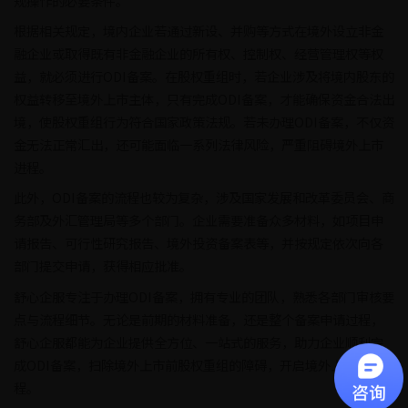
规操作的必要条件。
根据相关规定，境内企业若通过新设、并购等方式在境外设立非金
融企业或取得既有非金融企业的所有权、控制权、经营管理权等权
益，就必须进行ODI备案。在股权重组时，若企业涉及将境内股东的
权益转移至境外上市主体，只有完成ODI备案，才能确保资金合法出
境，使股权重组行为符合国家政策法规。若未办理ODI备案，不仅资
金无法正常汇出，还可能面临一系列法律风险，严重阻碍境外上市
进程。
此外，ODI备案的流程也较为复杂，涉及国家发展和改革委员会、商
务部及外汇管理局等多个部门。企业需要准备众多材料，如项目申
请报告、可行性研究报告、境外投资备案表等，并按规定依次向各
部门提交申请，获得相应批准。
舒心企服专注于办理ODI备案，拥有专业的团队，熟悉各部门审核要
点与流程细节。无论是前期的材料准备，还是整个备案申请过程，
舒心企服都能为企业提供全方位、一站式的服务，助力企业顺利完
成ODI备案，扫除境外上市前股权重组的障碍，开启境外上市的新征
程。