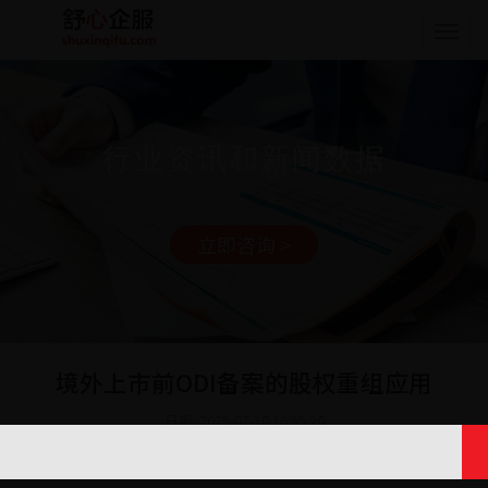
Togg
navig
行业资讯和新闻数据
立即咨询 >
境外上市前ODI备案的股权重组应用
日期: 2025-07-10 16:55:20
在经济全球化的当下，众多企业为寻求更广阔的发展空间与融资渠