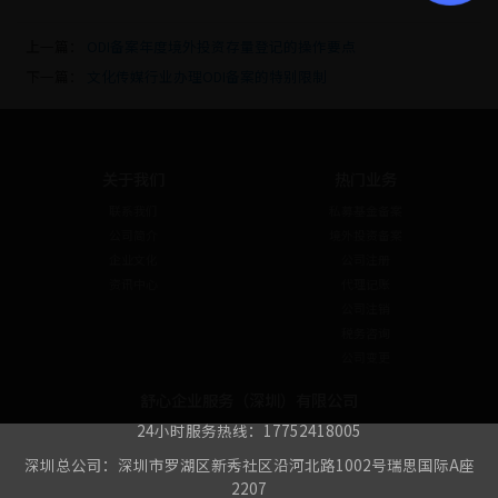
上一篇：
ODI备案年度境外投资存量登记的操作要点
下一篇：
文化传媒行业办理ODI备案的特别限制
关于我们
热门业务
联系我们
私募基金备案
公司简介
境外投资备案
企业文化
公司注册
资讯中心
代理记账
公司注销
税务咨询
公司变更
舒心企业服务（深圳）有限公司
24小时服务热线：17752418005
深圳总公司：深圳市罗湖区新秀社区沿河北路1002号瑞思国际A座
2207