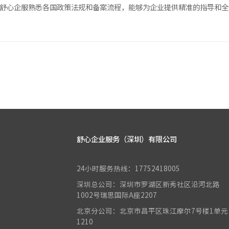
。舒心企服熟悉各国政策法规和备案流程，能够为企业提供精准的指导和全
舒心企业服务（深圳）有限公司
24小时服务热线：17752418005
深圳总公司：深圳市罗湖区新秀社区沿河北路
1002号瑞思国际A座2207
北京分公司：北京市昌平区珠江摩尔7号楼1单元
1210