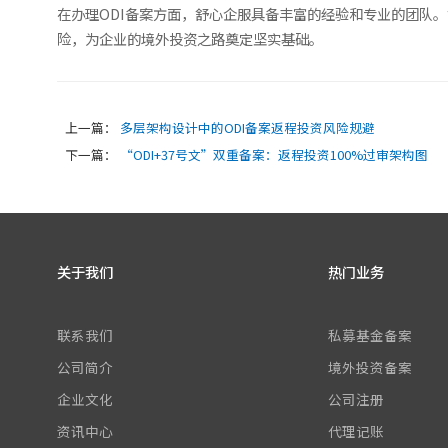
在办理ODI备案方面，舒心企服具备丰富的经验和专业的团队
险，为企业的境外投资之路奠定坚实基础。
上一篇：
多层架构设计中的ODI备案返程投资风险规避
下一篇：
“ODI+37号文”双重备案：返程投资100%过审架构图
关于我们
热门业务
联系我们
私募基金备案
公司简介
境外投资备案
企业文化
公司注册
资讯中心
代理记账