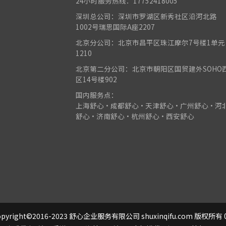
24小时服务热线：17752418005
深圳总公司：深圳市罗湖区新秀社区沿河北路
1002号瑞思国际A座2207
北京分公司：北京市昌平区珠江摩尔7号楼1单元
1210
北京第二分公司：北京市朝阳区国贸建外SOHO
区14号楼902
国内服务点：
上海舒心•成都舒心•天津舒心•广州舒心•河
舒心•济南舒心•杭州舒心•西安舒心
pyright©2016-2023 舒心企业服务有限公司 shuxinqifu.com 版权所有 0