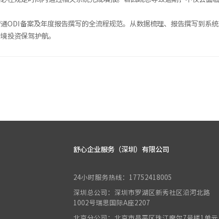
通ODI备案及年度报告撰写的全流程规范。从数据梳理、报告撰写到系
跨境投资保驾护航。
舒心企业服务（深圳）有限公司
24小时服务热线：17752418005
深圳总公司：深圳市罗湖区新秀社区沿河北路
1002号瑞思国际A座2207
北京分公司：北京市昌平区珠江摩尔7号楼1单元