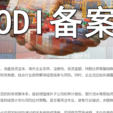
块，涵盖投资主体、境外企业名称、注册地、投资金额、持股比例等基础
等财务数据，结合行业趋势解读经营成果与风险。同时，企业还应如实披
规范的财务核算体系，提前梳理境外子公司的审计报告、银行流水等原始
年度的经营计划与风险应对策略。语言需简洁专业，避免冗长描述，关键
务必在规定时间内通过相关系统完成填报。若因疏忽导致逾期，不仅会面