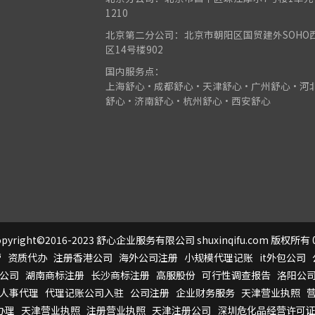
1210
北京第二分公司：北京市朝阳区国贸建外SOHO
区14号楼902
国内服务点：
上海舒心•成都舒心•天津舒心•广州舒心•河
舒心•济南舒心•杭州舒心•西安舒心
pyright©2016-2023 舒心企业服务有限公司 shuxinqifu.com 版权所有 0
营
资质代办
注册香港公司
海外公司注册
小规模代理记账
it外包公司
公司
湖南商标注册
长沙商标注册
高服股份
可行性调查报告
洛阳公
人事代理
代理记账公司入驻
公司注册
企业财务服务
天津营业执照
办理
天津营业执照
注册营业执照
天津注册公司
深圳危化品经营许可