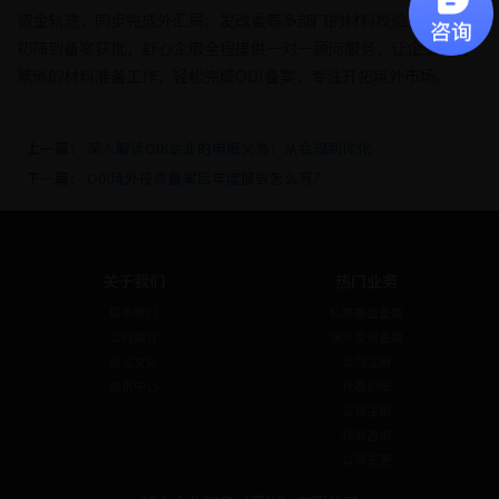
资金轨迹，同步完成外汇局、发改委等多部门的材料校验。从流水
初筛到备案获批，舒心企服全程提供一对一顾问服务，让企业告别
繁琐的材料准备工作，轻松完成ODI备案，专注开拓境外市场。
上一篇：
深入解读ODI企业的申报义务：从合规到优化
下一篇：
ODI境外投资备案后年度报告怎么写？
关于我们
热门业务
联系我们
私募基金备案
公司简介
境外投资备案
企业文化
公司注册
资讯中心
代理记账
公司注销
税务咨询
公司变更