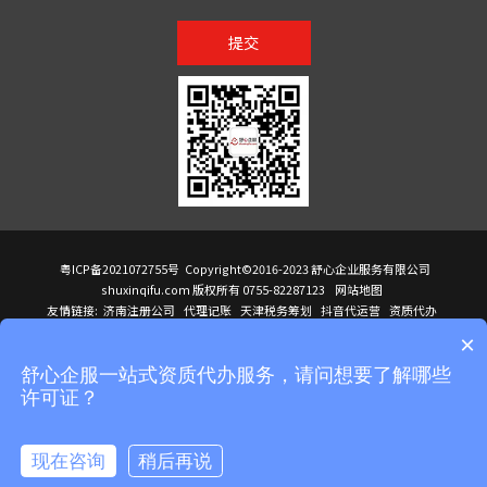
提交
粤ICP备2021072755号
Copyright©2016-2023 舒心企业服务有限公司
shuxinqifu.com 版权所有 0755-82287123
网站地图
友情链接:
济南注册公司
代理记账
天津税务筹划
抖音代运营
资质代办
注册香港公司
海外公司注册
小规模代理记账
it外包公司
公司注册
国际mba
×
贸易行
建筑资质办理
ODI境外投资备案
进口报关代理
深圳注册公司
天猫代运营
进口报关
苏州注册公司
湖南商标注册
长沙商标注册
高服股份
可行性调查报告
舒心企服一站式资质代办服务，请问想要了解哪些
洛阳公司注销
香港公司注册
注册香港公司
新加坡公司
香港公司注册
许可证？
医疗器械对外贸易
绩效管理咨询
菲律宾签证代办
青岛人事代理
代理记账公司入驻
公司注册
企业财务服务
天津营业执照
营业执照
天津注册公司
上海注册公司
高新技术企业申报
建筑资质办理
天津营业执照
现在咨询
稍后再说
注册营业执照
天津注册公司
深圳危化品经营许可证
在线咨询
拨打电话