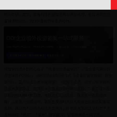
在企业开展境外直接投资（ODI）时，备案环节的资金证明往往是耗
时耗力的难点，尤其是银行流水的整理工作，常因流程繁琐让企业
焦头烂额。其实，掌握科学的整理逻辑与简化技巧，能让这项工作
变得清晰高效，为ODI备案节省宝贵时间。
梳理银行流水的核心在于“精准定位资金轨迹”。企业首先需以投
资主体账户为核心，按时间轴提取近6个月（或备案要求周期）的全
量流水，重点标注三类关键数据：一是股东注资、资本公积等自有
资金来源的凭证，需清晰体现资金到账时间与金额；二是与境外投
资标的相关的付款记录，包括外汇汇出凭证、境外账户收款回执
等；三是账户余额证明，确保在投资时点的可用资金规模匹配备案
金额。建议用不同颜色标注资金流向，并用荧光笔圈注交易对手方
名称中的“投资”“境外”等关键词，让审核要点一目了然。