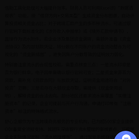
借助工具化处理可大幅提升效率。财务人员可利用Excel的“数据透
视表”功能，按“借贷方向+交易类型”生成资金分布图谱，自动计
算投资相关资金占比；对于跨境汇款产生的多币种流水，可通过银
行官网下载标准化的《涉外收入申报单》或《境外汇款申请书》，
直接作为流水附件。若企业涉及集团资金调拨，需额外准备《资金
池协议》及内部划款凭证，将分散在不同账户的资金流动整合为可
视化的“资金脉络图”，避免因账户分散导致的证明效力弱化。
特别要注意流水的合规性校验。需重点核查三点：一是流水印章是
否为银行鲜章，电子回单需确认银行官网可查；二是资金来源若为
贷款，需补充《贷款合同》与放款凭证，证明资金用途符合“对外
投资”范畴；三是若存在大额现金存取，需提供《现金使用说
明》，解释资金的合法去向。部分地区还要求流水需覆盖“实缴注
册资本”的记录，企业可提前与开户行沟通，申请打印带有“注册
资本”标注的特殊格式流水。
舒心企服作为专注跨境商务服务的专业机构，已为超500家企业提供
ODI备案全流程支持。其团队深谙银行流水整理的审核要点，可根据
企业实际情况定制“流水梳理模板”，通过智能系统自动匹配投资