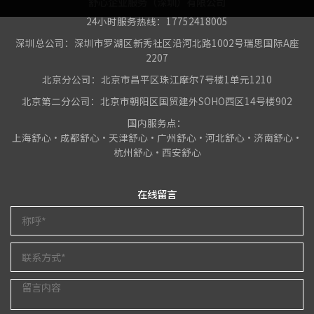
舒心企业服务（深圳）有限公司
24小时服务热线：17752418005
深圳总公司：深圳市罗湖区新秀社区沿河北路1002号瑞思国际A座
2207
北京分公司：北京市昌平区珠江摩尔7号楼1单元1210
北京第二分公司：北京市朝阳区国贸建外SOHO西区14号楼902
国内服务点：
上海舒心•成都舒心•天津舒心•广州舒心•河北舒心•济南舒心•
杭州舒心•西安舒心
在线留言