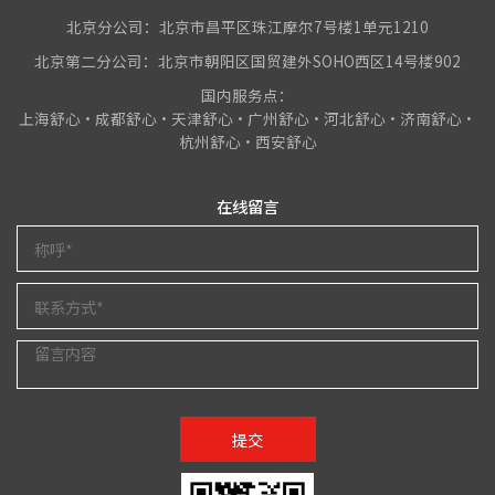
北京分公司：北京市昌平区珠江摩尔7号楼1单元1210
北京第二分公司：北京市朝阳区国贸建外SOHO西区14号楼902
国内服务点：
上海舒心•成都舒心•天津舒心•广州舒心•河北舒心•济南舒心•
杭州舒心•西安舒心
在线留言
提交