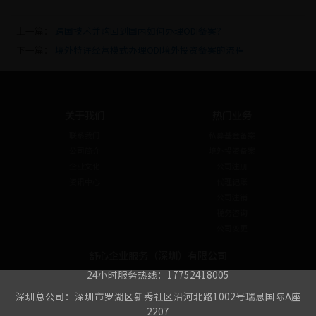
上一篇：
跨国技术并购回到国内如何办理ODI备案？
下一篇：
境外特许经营模式办理ODI境外投资备案的流程
关于我们
热门业务
联系我们
私募基金备案
公司简介
境外投资备案
企业文化
公司注册
资讯中心
代理记账
公司注销
税务咨询
公司变更
舒心企业服务（深圳）有限公司
24小时服务热线：17752418005
深圳总公司：深圳市罗湖区新秀社区沿河北路1002号瑞思国际A座
2207