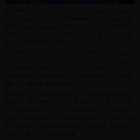
商务部审批发证阶段，股权投资申报材料中，对企业境外投资目
的、股权架构搭建意图的阐述要求清晰明确，需说明如何通过股权
控制实现企业海外业务拓展、资源整合等目标。债权投资的申报则
侧重于投资资金的用途监管，确保资金流向符合国家政策导向，避
免资金违规流入限制行业或敏感地区。
外汇管理局备案环节，股权投资在资金来源审查时，关注企业自有
资金、募集资金等用于投资的合规性，以及资金出境对境内企业财
务状况的影响。债权投资在外汇登记时，除资金来源审查外，还会
对投资收益汇回计划进行严格审核，要求企业明确制定合理的本息
回收方案，保障外汇资金的有序回流。
总体来看，境外股权投资与债权投资在ODI境外投资备案流程的各个
关键环节，因投资性质不同而存在明显差异。企业在进行ODI备案
时，需精准把握这些差异，准备相应的申报材料。舒心企服专注于
ODI境外投资备案办理，拥有丰富的经验和专业的团队，能够为企业
提供从前期咨询、材料准备到全程申报的一站式服务，助力企业顺
利完成ODI备案，开启海外投资征程。