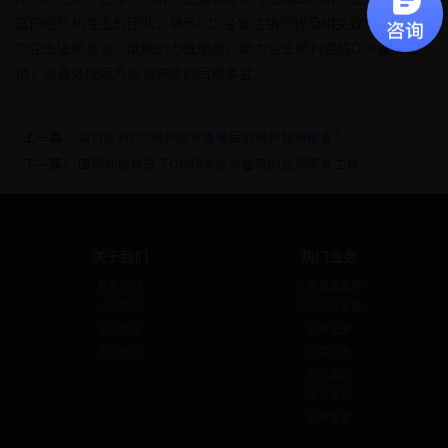
富的经验和专业的团队，熟悉ODI备案注销流程及相关政策法规，能
为企业提供高效、准确的办理服务，助力企业顺利完成ODI备案注
销，妥善处理境外投资失败的后续事宜。
上一篇：
如何应对ODI境外投资备案后的境外税务稽查？
下一篇：
国际制裁背景下ODI境外投资备案的合规筛查工具
关于我们
热门业务
联系我们
私募基金备案
公司简介
境外投资备案
企业文化
公司注册
资讯中心
代理记账
公司注销
税务咨询
公司变更