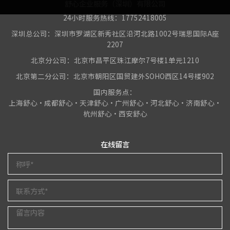
舒心企业服务（深圳）有限公司
24小时服务热线：17752418005
深圳总公司：深圳市罗湖区新秀社区沿河北路1002号瑞思国际A座
2207
北京分公司：北京市昌平区珠江摩尔7号楼1单元1210
北京第二分公司：北京市朝阳区国贸建外SOHO西区14号楼902
国内服务点：
上海舒心•成都舒心•天津舒心•广州舒心•河北舒心•济南舒心•
杭州舒心•西安舒心
在线留言