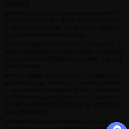
何隐瞒或遗漏。
完成注销报告编制后，企业需将报告提交给原ODI备案的主管部门，
即商务部或地方商务主管部门。提交时，还需一并附上相关证明材
料，如境外投资企业的营业执照、税务登记证、境外投资备案证书
等，以此证明企业境外投资的身份及相关信息。
主管部门收到企业提交的注销申请及材料后，会展开全面审核。审
核重点在于注销原因是否符合法律法规及政策规定，资产处置是否
合理合法，债权债务处理是否妥善等。只有通过审核，企业的注销
申请才有可能被批准。
若审核通过，主管部门将出具注销批准文件，这标志着境外投资项
目的ODI备案正式注销。但此时企业的工作尚未完成，还需前往银
行、税务、外汇等部门办理相关后续手续。在银行，要办理与境外
投资相关的账户注销等业务；在税务部门，完成税务清算等工作；
在外汇部门，办理境外投资外汇登记的注销手续，确保境外投资项
目在各个环节都彻底终止。
境外投资失败后ODI备案的注销流程较为复杂，涉及多个部门与诸多
环节。在这一过程中，舒心企服可提供专业帮助。舒心企服凭借丰