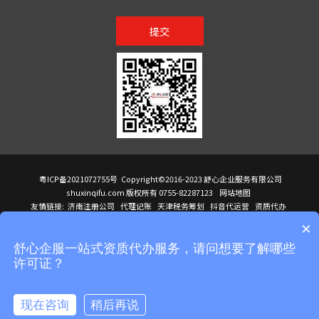
提交
粤ICP备2021072755号
Copyright©2016-2023 舒心企业服务有限公司
shuxinqifu.com 版权所有 0755-82287123
网站地图
友情链接:
济南注册公司
代理记账
天津税务筹划
抖音代运营
资质代办
注册香港公司
海外公司注册
小规模代理记账
it外包公司
公司注册
国际mba
×
贸易行
建筑资质办理
ODI境外投资备案
进口报关代理
深圳注册公司
天猫代运营
进口报关
苏州注册公司
湖南商标注册
长沙商标注册
高服股份
可行性调查报告
舒心企服一站式资质代办服务，请问想要了解哪些
洛阳公司注销
香港公司注册
注册香港公司
新加坡公司
香港公司注册
许可证？
医疗器械对外贸易
绩效管理咨询
菲律宾签证代办
青岛人事代理
代理记账公司入驻
公司注册
企业财务服务
天津营业执照
营业执照
天津注册公司
上海注册公司
高新技术企业申报
建筑资质办理
天津营业执照
现在咨询
稍后再说
注册营业执照
天津注册公司
深圳危化品经营许可证
在线咨询
拨打电话