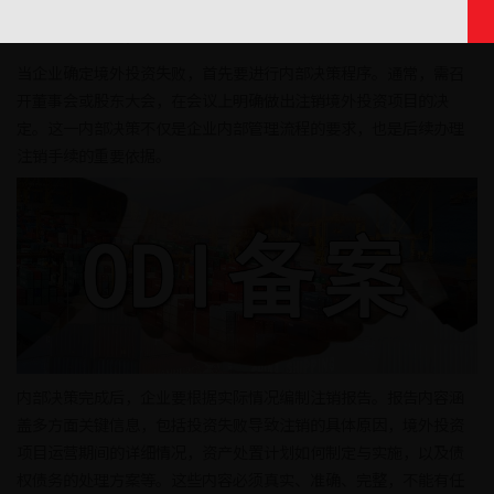
途径。但商业投资存在风险，当境外投资不幸失败时，企业需要妥
善处理后续事宜，其中ODI备案的注销便是关键一环。
当企业确定境外投资失败，首先要进行内部决策程序。通常，需召
开董事会或股东大会，在会议上明确做出注销境外投资项目的决
定。这一内部决策不仅是企业内部管理流程的要求，也是后续办理
注销手续的重要依据。
内部决策完成后，企业要根据实际情况编制注销报告。报告内容涵
盖多方面关键信息，包括投资失败导致注销的具体原因，境外投资
项目运营期间的详细情况，资产处置计划如何制定与实施，以及债
权债务的处理方案等。这些内容必须真实、准确、完整，不能有任