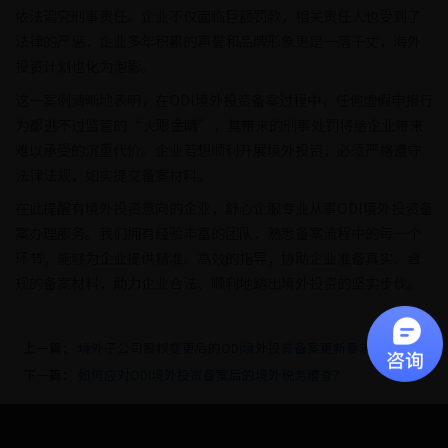
依法追究刑事责任。企业不仅面临巨额罚款，相关责任人也受到了
法律的严惩，企业多年积累的声誉和品牌形象更是一落千丈，海外
投资计划也化为泡影。
这一案例清晰地表明，在ODI境外投资备案过程中，任何虚假申报行
为都逃不过监管的“火眼金睛”，其带来的刑事处罚将给企业带来
难以承受的沉重代价。企业若想顺利开展境外投资，必须严格遵守
法律法规，如实提交备案材料。
在此提醒有境外投资意向的企业，舒心企服专业从事ODI境外投资备
案办理服务。我们拥有经验丰富的团队，熟悉备案流程中的每一个
环节，能够为企业提供精准、高效的指导，协助企业准备真实、合
规的备案材料，助力企业合法、顺利地踏出境外投资的坚实步伐。
上一篇：
境外子公司股权变更后的ODI境外投资备案更新要求
下一篇：
如何应对ODI境外投资备案后的境外税务稽查？