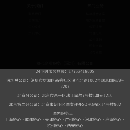
关于我们
热门业务
联系我们
私募基金备案
公司简介
境外投资备案
企业文化
公司注册
资讯中心
代理记账
公司注销
税务咨询
公司变更
舒心企业服务（深圳）有限公司
24小时服务热线：17752418005
深圳总公司：深圳市罗湖区新秀社区沿河北路1002号瑞思国际A座
2207
北京分公司：北京市昌平区珠江摩尔7号楼1单元1210
北京第二分公司：北京市朝阳区国贸建外SOHO西区14号楼902
国内服务点：
上海舒心•成都舒心•天津舒心•广州舒心•河北舒心•济南舒心•
杭州舒心•西安舒心