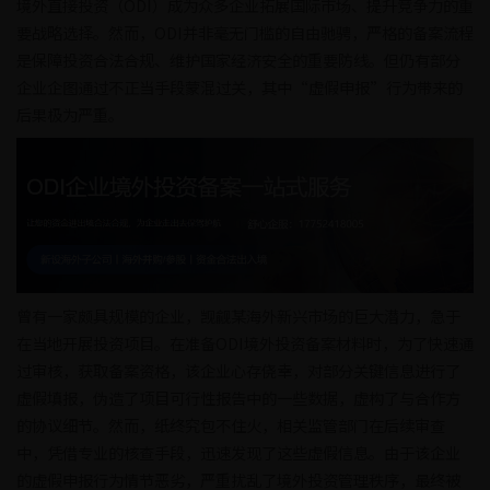
境外直接投资（ODI）成为众多企业拓展国际市场、提升竞争力的重
要战略选择。然而，ODI并非毫无门槛的自由驰骋，严格的备案流程
是保障投资合法合规、维护国家经济安全的重要防线。但仍有部分
企业企图通过不正当手段蒙混过关，其中“虚假申报”行为带来的
后果极为严重。
曾有一家颇具规模的企业，觊觎某海外新兴市场的巨大潜力，急于
在当地开展投资项目。在准备ODI境外投资备案材料时，为了快速通
过审核，获取备案资格，该企业心存侥幸，对部分关键信息进行了
虚假填报，伪造了项目可行性报告中的一些数据，虚构了与合作方
的协议细节。然而，纸终究包不住火，相关监管部门在后续审查
中，凭借专业的核查手段，迅速发现了这些虚假信息。由于该企业
的虚假申报行为情节恶劣，严重扰乱了境外投资管理秩序，最终被