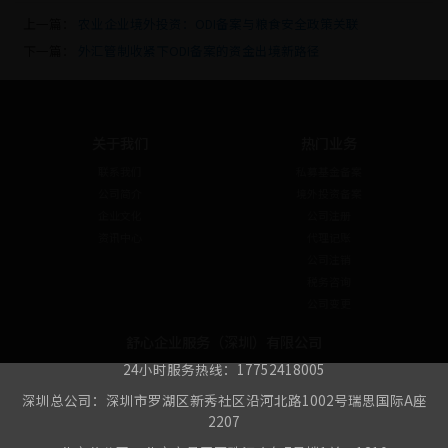
上一篇：
农业企业境外投资：ODI备案与粮食安全政策关联
下一篇：
外汇管制收紧下ODI备案的资金出境新路径
关于我们
热门业务
联系我们
私募基金备案
公司简介
境外投资备案
企业文化
公司注册
资讯中心
代理记账
公司注销
税务咨询
公司变更
舒心企业服务（深圳）有限公司
24小时服务热线：17752418005
深圳总公司：深圳市罗湖区新秀社区沿河北路1002号瑞思国际A座
2207