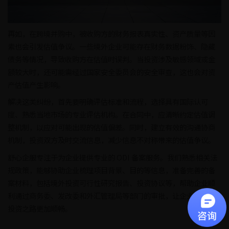
再如，在跨境并购中，被收购方的财务报表真实性、资产质量等因
素也会引发估值争议。一些境外企业可能存在财务数据粉饰、隐藏
债务等情况，导致收购方在估值时误判。当投资涉及敏感领域或金
额较大时，还可能需经过国家安全委员会的安全审查，这也会对资
产估值产生影响。
解决这类纠纷，首先要明确评估标准和流程，选择具有国际认可
度、熟悉当地市场的专业评估机构。在合同中，应清晰约定估值调
整机制，以应对可能出现的估值偏差。同时，建立有效的沟通协商
机制，投资双方及时交流信息，减少信息不对称带来的估值争议。
舒心企服专注于为企业提供专业的 ODI 备案服务。我们熟悉相关法
规政策，能够协助企业梳理项目背景、目的等信息，准备完善的备
案材料，包括境外投资可行性研究报告、投资协议等，帮助企业顺
利通过商务委、发改委和外汇管理局等部门的审批，让企业的境外
投资之路更加顺畅。