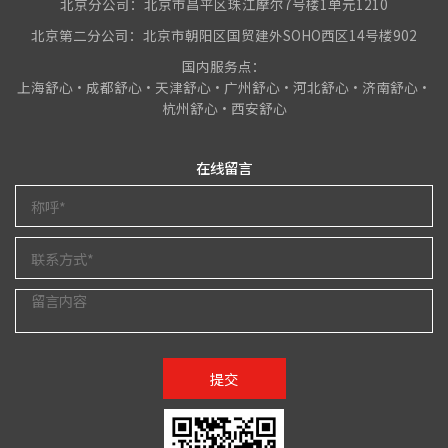
北京分公司：北京市昌平区珠江摩尔7号楼1单元1210
北京第二分公司：北京市朝阳区国贸建外SOHO西区14号楼902
国内服务点：
上海舒心•成都舒心•天津舒心•广州舒心•河北舒心•济南舒心•
杭州舒心•西安舒心
在线留言
提交