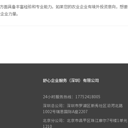
方面具备丰富经验和专业能力。如果您的农业企业有境外投资意向，想要办
献企业力量。
舒心企业服务（深圳）有限公司
24小时服务热线：17752418005
深圳总公司：深圳市罗湖区新秀社区沿河北路
1002号瑞思国际A座2207
北京分公司：北京市昌平区珠江摩尔7号楼1单元
1210