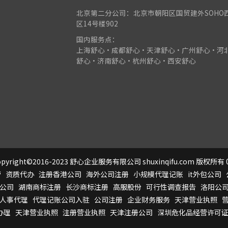
北京第二分公司：北京市朝阳区国贸建外SOHO
区14号楼902
国内服务点：
上海舒心•成都舒心•天津舒心•广州舒心•河
舒心•济南舒心•杭州舒心•西安舒心
pyright©2016-2023 舒心企业服务有限公司 shuxinqifu.com 版权所有 0
营
资质代办
注册香港公司
海外公司注册
小规模代理记账
it外包公司
公司
湖南商标注册
长沙商标注册
高服股份
可行性调查报告
洛阳公
人事代理
代理记账公司入驻
公司注册
企业财务服务
天津营业执照
办理
天津营业执照
注册营业执照
天津注册公司
深圳危化品经营许可