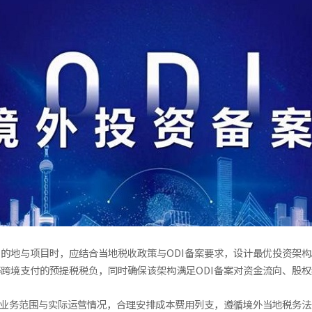
的地与项目时，应结合当地税收政策与ODI备案要求，设计最优投资架
跨境支付的预提税税负，同时确保该架构满足ODI备案对资金流向、股
的业务范围与实际运营情况，合理安排成本费用列支，遵循境外当地税务