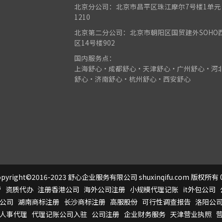
北京分公司：北京市昌平区珠江摩尔7号楼1单元
1210
北京第二分公司：北京市朝阳区国贸建外SOHO
区14号楼902
国内服务点：
上海舒心•成都舒心•天津舒心•广州舒心•河
舒心•济南舒心•杭州舒心•西安舒心
pyright©2016-2023 舒心企业服务有限公司 shuxinqifu.com 版权所有 0
营
资质代办
注册香港公司
海外公司注册
小规模代理记账
it外包公司
公司
湖南商标注册
长沙商标注册
高服股份
可行性调查报告
洛阳公
人事代理
代理记账公司入驻
公司注册
企业财务服务
天津营业执照