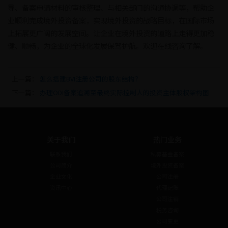
导、备案申请材料的审核整理、与相关部门的沟通协调等，帮助企
业顺利完成境外投资备案，实现境外投资的战略目标，在国际市场
上拓展更广阔的发展空间。让企业在境外投资的道路上走得更加稳
健、顺畅，为企业的全球化发展保驾护航。欢迎在线咨询了解。
上一篇：
怎么搭建BVI注册公司的股东结构？
下一篇：
办理ODI备案追溯至最终实际控制人的投资主体股权架构图
关于我们
热门业务
联系我们
私募基金备案
公司简介
境外投资备案
企业文化
公司注册
资讯中心
代理记账
公司注销
税务咨询
公司变更