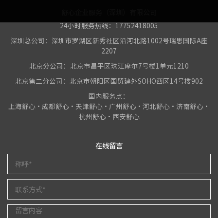
舒心企业服务（深圳）有限公司
24小时服务热线：17752418005
深圳总公司：深圳市罗湖区新秀社区沿河北路1002号瑞思国际A座
2207
北京分公司：北京市昌平区珠江摩尔7号楼1单元1210
北京第二分公司：北京市朝阳区国贸建外SOHO西区14号楼902
国内服务点：
上海舒心•成都舒心•天津舒心•广州舒心•河北舒心•济南舒心•
杭州舒心•西安舒心
在线留言