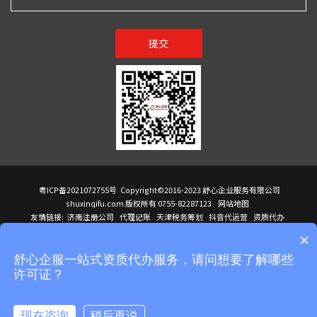
提交
粤ICP备2021072755号
Copyright©2016-2023 舒心企业服务有限公司
shuxinqifu.com 版权所有 0755-82287123
网站地图
友情链接:
济南注册公司
代理记账
天津税务筹划
抖音代运营
资质代办
注册香港公司
海外公司注册
小规模代理记账
it外包公司
公司注册
国际mba
×
贸易行
建筑资质办理
ODI境外投资备案
进口报关代理
深圳注册公司
天猫代运营
进口报关
苏州注册公司
湖南商标注册
长沙商标注册
高服股份
可行性调查报告
舒心企服一站式资质代办服务，请问想要了解哪些
洛阳公司注销
香港公司注册
注册香港公司
新加坡公司
香港公司注册
许可证？
医疗器械对外贸易
绩效管理咨询
菲律宾签证代办
青岛人事代理
代理记账公司入驻
公司注册
企业财务服务
天津营业执照
营业执照
天津注册公司
上海注册公司
高新技术企业申报
建筑资质办理
天津营业执照
现在咨询
稍后再说