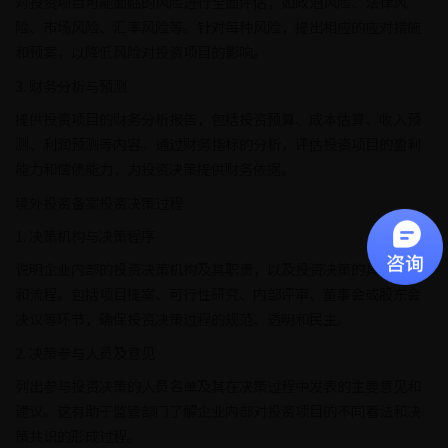
对投资项目可能面临的风险进行全面评估，如政治风险、法律风
险、市场风险、汇率风险等。针对每种风险，提出相应的应对措施
和预案，以降低风险对投资项目的影响。
3. 财务分析与预测
提供投资项目的财务分析报告，包括投资预算、成本估算、收入预
测、利润预测等内容。通过财务指标的分析，评估投资项目的盈利
能力和偿债能力，为投资决策提供财务依据。
境外投资备案投资决策过程
1. 决策机构与决策程序
说明企业内部的投资决策机构及其职责，以及投资决策的具体程序
和流程。包括项目提案、可行性研究、内部评审、董事会或股东会
决议等环节，确保投资决策过程的规范、透明和民主。
2. 决策参与人员及意见
列出参与投资决策的人员名单及其在决策过程中发表的主要意见和
建议。这有助于监管部门了解企业内部对投资项目的不同看法和决
策共识的形成过程。