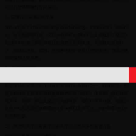
资活动提供明确的方向指引。
2、保障投资决策的科学性
文件中包含了对投资项目的全面分析和评估，如市场调研、风险评
估、财务预测等内容。这些分析和评估有助于企业管理层在投资决
策过程中全面了解投资项目的潜在风险和收益，从而做出更加科
学、合理的决策。同时，也为后续的投资项目实施提供了可靠的基
础数据和决策参考。
3、满足监管要求
境外投资备案是国家对企业境外投资行为进行监管的重要手段。投
资主体投资决策文件作为备案申请的必备材料之一，其真实性、完
整性和合规性直接关系到备案申请的审批结果。相关部门通过审核
该文件，能够了解企业投资行为的背景、目的和决策过程，确保企
业境外投资活动符合国家的法律法规和政策导向，维护国家的经济
安全和利益。
二、申请境外投资备案投资主体投资决策文件的主要内容
境外投资备案投资项目概述