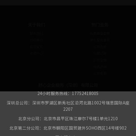
关于我们
热门业务
联系我们
私募基金备案
公司简介
境外投资备案
企业文化
公司注册
资讯中心
代理记账
公司注销
税务咨询
公司变更
舒心企业服务（深圳）有限公司
24小时服务热线：17752418005
深圳总公司：深圳市罗湖区新秀社区沿河北路1002号瑞思国际A座
2207
北京分公司：北京市昌平区珠江摩尔7号楼1单元1210
北京第二分公司：北京市朝阳区国贸建外SOHO西区14号楼902