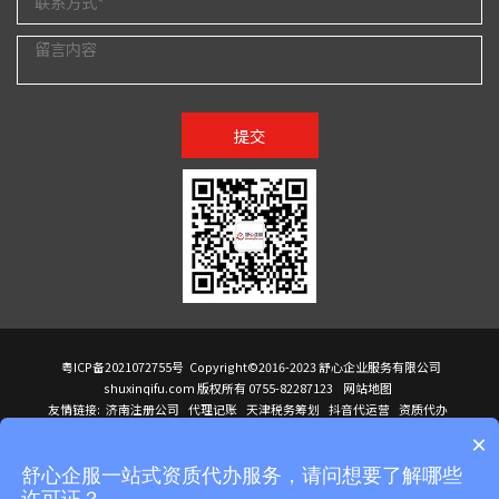
提交
粤ICP备2021072755号
Copyright©2016-2023 舒心企业服务有限公司
shuxinqifu.com 版权所有 0755-82287123
网站地图
友情链接:
济南注册公司
代理记账
天津税务筹划
抖音代运营
资质代办
注册香港公司
海外公司注册
小规模代理记账
it外包公司
公司注册
国际mba
×
贸易行
建筑资质办理
ODI境外投资备案
进口报关代理
深圳注册公司
天猫代运营
进口报关
苏州注册公司
湖南商标注册
长沙商标注册
高服股份
可行性调查报告
舒心企服一站式资质代办服务，请问想要了解哪些
洛阳公司注销
香港公司注册
注册香港公司
新加坡公司
香港公司注册