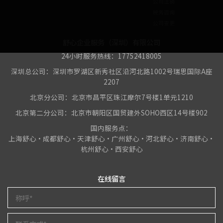
公司注销
税务咨询
公司变更
舒心企业服务（深圳）有限公司
24小时服务热线：17752418005
深圳总公司：深圳市罗湖区新秀社区沿河北路1002号瑞思国际A座
2207
北京分公司：北京市昌平区珠江摩尔7号楼1单元1210
北京第二分公司：北京市朝阳区国贸建外SOHO西区14号楼902
国内服务点：
上海舒心•成都舒心•天津舒心•广州舒心•河北舒心•济南舒心•
杭州舒心•西安舒心
在线留言