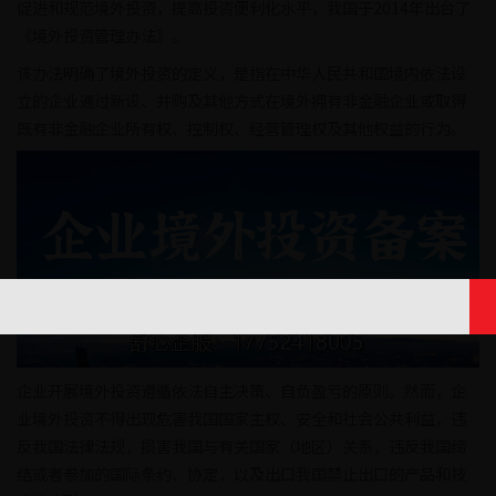
促进和规范境外投资，提高投资便利化水平，我国于2014年出台了
《境外投资管理办法》。
该办法明确了境外投资的定义，是指在中华人民共和国境内依法设
立的企业通过新设、并购及其他方式在境外拥有非金融企业或取得
既有非金融企业所有权、控制权、经营管理权及其他权益的行为。
企业开展境外投资遵循依法自主决策、自负盈亏的原则。然而，企
业境外投资不得出现危害我国国家主权、安全和社会公共利益，违
反我国法律法规，损害我国与有关国家（地区）关系，违反我国缔
结或者参加的国际条约、协定，以及出口我国禁止出口的产品和技