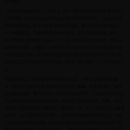
术等情形。
《境外投资管理办法（2014）》的一个重要特点是对境外投资进行
分类管理，商务部和省级商务主管部门按照不同情形，分别实行备
案和核准管理。对于涉及敏感国家和地区、敏感行业的境外投资，
实行核准管理；而其他情形的境外投资，则实行备案管理。其中，
实行核准管理的国家是指与中华人民共和国未建交的国家、受联合
国制裁的国家，必要时，商务部可另行公布其他实行核准管理的国
家和地区的名单。实行核准管理的行业是指涉及出口中华人民共和
国限制出口的产品和技术的行业、影响一国（地区）以上利益的行
业。
在具体操作上，属于备案情形的境外投资，中央企业报商务部备
案，地方企业报所在地省级商务主管部门备案。企业需通过“境外
投资管理系统”填写并打印《境外投资备案表》，加盖印章后连同
企业营业执照复印件分别报送。相关部门在收到如实、完整、符合
法定形式且声明无禁止情形的《备案表》后，3个工作日内予以备案
并颁发《企业境外投资证书》。而属于核准情形的境外投资，中央
企业向商务部提出申请，地方企业通过所在地省级商务主管部门向
商务部提出申请，并提交申请书、《境外投资申请表》、境外投资