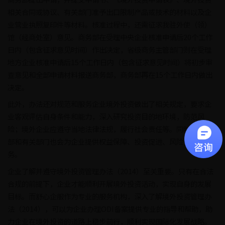
相关合同或协议、有关部门准予出口限制产品或技术的材料以及企
业营业执照复印件等材料。核准过程中，还需征求我驻外使（领）
馆（经商处室）意见。商务部在受理中央企业核准申请后20个工作
日内（包含征求意见时间）作出决定，省级商务主管部门则在受理
地方企业核准申请后15个工作日内（包含征求意见时间）将初步审
查意见和全部申请材料报送商务部，商务部再在15个工作日内做出
决定。
此外，办法还对规范和服务企业境外投资做出了相关规定，要求企
业客观评估自身条件和能力，深入研究投资目的地环境，防范风
险；境外企业应遵守当地法律法规，履行社会责任等。同时，商务
部和有关部门也会为企业提供权益保障、投资促进、风险预警等服
务。
企业了解并遵守境外投资管理办法（2014）至关重要。只有在合法
合规的前提下，企业才能顺利开展境外投资活动，实现自身的发展
目标。而舒心企服作为专业的服务机构，深入了解境外投资管理办
法（2014），可以为企业办理ODI备案提供专业的指导和帮助，助
力企业在境外投资的道路上稳步前行，顺利实现国际化发展战略。