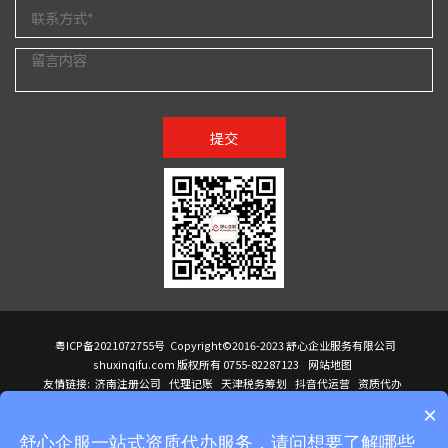
提交
粤ICP备2021072755号
Copyright©2016-2023 舒心企业服务有限公司
shuxinqifu.com 版权所有 0755-82287123
网站地图
友情链接:
济南注册公司
代理记账
天津税务筹划
抖音代运营
资质代办
注册香港公司
海外公司注册
小规模代理记账
it外包公司
公司注册
国际mba
×
贸易行
建筑资质办理
ODI境外投资备案
进口报关代理
深圳注册公司
天猫代运营
进口报关
苏州注册公司
湖南商标注册
长沙商标注册
高服股份
可行性调查报告
舒心企服一站式资质代办服务，请问想要了解哪些