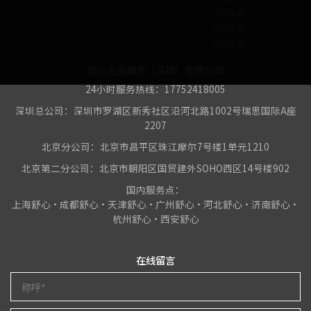
公司注销
税务咨询
公司变更
舒心企业服务（深圳）有限公司
24小时服务热线：17752418005
深圳总公司：深圳市罗湖区新秀社区沿河北路1002号瑞思国际A座
2207
北京分公司：北京市昌平区珠江摩尔7号楼1单元1210
北京第二分公司：北京市朝阳区国贸建外SOHO西区14号楼902
国内服务点：
上海舒心•成都舒心•天津舒心•广州舒心•河北舒心•济南舒心•
杭州舒心•西安舒心
在线留言