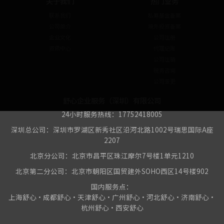
关于我们
热门业务
联系我们
私募基金备案
公司简介
境外投资备案
企业文化
公司注册
资讯中心
代理记账
公司注销
税务咨询
公司变更
舒心企业服务（深圳）有限公司
24小时服务热线：17752418005
深圳总公司：深圳市罗湖区新秀社区沿河北路1002号瑞思国际A座
2207
北京分公司：北京市昌平区珠江摩尔7号楼1单元1210
北京第二分公司：北京市朝阳区国贸建外SOHO西区14号楼902
国内服务点：
上海舒心•成都舒心•天津舒心•广州舒心•河北舒心•济南舒心•
杭州舒心•西安舒心