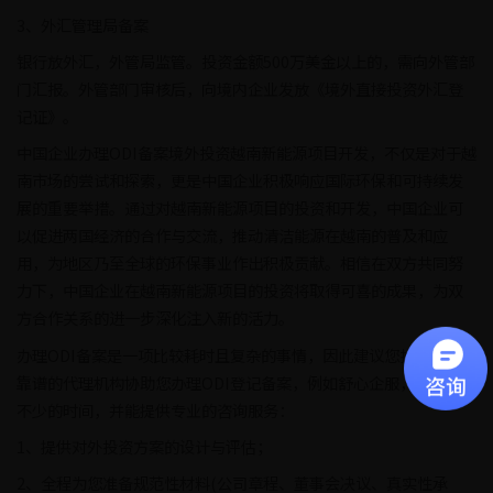
3、外汇管理局备案
银行放外汇，外管局监管。投资金额500万美金以上的，需向外管部
门汇报。外管部门审核后，向境内企业发放《境外直接投资外汇登
记证》。
中国企业办理ODI备案境外投资越南新能源项目开发，不仅是对于越
南市场的尝试和探索，更是中国企业积极响应国际环保和可持续发
展的重要举措。通过对越南新能源项目的投资和开发，中国企业可
以促进两国经济的合作与交流，推动清洁能源在越南的普及和应
用，为地区乃至全球的环保事业作出积极贡献。相信在双方共同努
力下，中国企业在越南新能源项目的投资将取得可喜的成果，为双
方合作关系的进一步深化注入新的活力。
办理ODI备案是一项比较耗时且复杂的事情，因此建议您找一个专业
靠谱的代理机构协助您办理ODI登记备案，例如舒心企服，能节省您
不少的时间，并能提供专业的咨询服务：
1、提供对外投资方案的设计与评估；
2、全程为您准备规范性材料(公司章程、董事会决议、真实性承