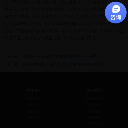
理流程不了解的，可以委托我们舒心企服办理，随着审批老师越来
越专业，审批的要求也会越来越高，各种办理境外投资材料也会越
来越难以通过，舒心企服因为专业办理ODI备案，会实时了解办理
ODI备案的最新要求，而且有丰富的办理经验，企业如果不知道如何
办理，或者着急开展境外投资项目，我司可以代办理ODI备案，并且
快速下证，解决企业的燃眉之急。欢迎在线咨询联系。
上一篇：
办理境外投资备案新设和并购都有哪些不一样？
下一篇：
中国企业办理ODI备案境外投资越南新能源项目开发
关于我们
热门业务
联系我们
私募基金备案
公司简介
境外投资备案
企业文化
公司注册
资讯中心
代理记账
公司注销