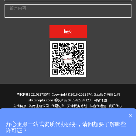
提交
粤ICP备2021072755号
Copyright©2016-2023 舒心企业服务有限公司
shuxinqifu.com 版权所有 0755-82287123
网站地图
友情链接:
济南注册公司
代理记账
天津税务筹划
抖音代运营
资质代办
注册香港公司
海外公司注册
小规模代理记账
it外包公司
公司注册
国际mba
×
贸易行
建筑资质办理
ODI境外投资备案
进口报关代理
深圳注册公司
天猫代运营
进口报关
苏州注册公司
湖南商标注册
长沙商标注册
高服股份
可行性调查报告
舒心企服一站式资质代办服务，请问想要了解哪些
洛阳公司注销
香港公司注册
注册香港公司
新加坡公司
香港公司注册
许可证？
医疗器械对外贸易
绩效管理咨询
菲律宾签证代办
青岛人事代理