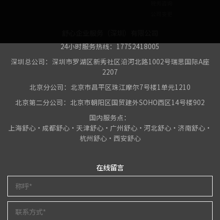
税务咨询
公司变更
舒心企业服务（深圳）有限公司
24小时服务热线：17752418005
深圳总公司：深圳市罗湖区新秀社区沿河北路1002号瑞思国际A座
2207
北京分公司：北京市昌平区珠江摩尔7号楼1单元1210
北京第二分公司：北京市朝阳区国贸建外SOHO西区14号楼902
国内服务点：
上海舒心•成都舒心•天津舒心•广州舒心•河北舒心•济南舒心•
杭州舒心•西安舒心
在线留言