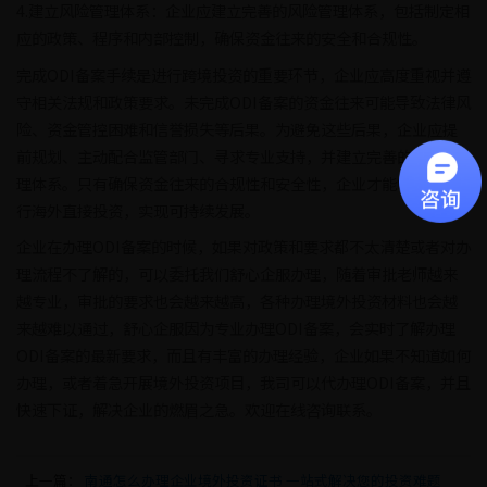
4.建立风险管理体系：企业应建立完善的风险管理体系，包括制定相
应的政策、程序和内部控制，确保资金往来的安全和合规性。
完成ODI备案手续是进行跨境投资的重要环节，企业应高度重视并遵
守相关法规和政策要求。未完成ODI备案的资金往来可能导致法律风
险、资金管控困难和信誉损失等后果。为避免这些后果，企业应提
前规划、主动配合监管部门、寻求专业支持，并建立完善的风险管
理体系。只有确保资金往来的合规性和安全性，企业才能够顺利进
行海外直接投资，实现可持续发展。
企业在办理ODI备案的时候，如果对政策和要求都不太清楚或者对办
理流程不了解的，可以委托我们舒心企服办理，随着审批老师越来
越专业，审批的要求也会越来越高，各种办理境外投资材料也会越
来越难以通过，舒心企服因为专业办理ODI备案，会实时了解办理
ODI备案的最新要求，而且有丰富的办理经验，企业如果不知道如何
办理，或者着急开展境外投资项目，我司可以代办理ODI备案，并且
快速下证，解决企业的燃眉之急。欢迎在线咨询联系。
上一篇：
南通怎么办理企业境外投资证书 一站式解决您的投资难题