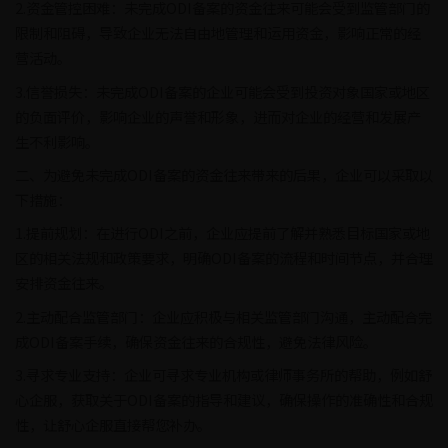
2.资金管控困难：未完成ODI备案的资金往来可能会受到监管部门的
限制和阻碍，导致企业无法自由地管理和运用资金，影响正常的经
营活动。
3.信誉损失：未完成ODI备案的企业可能会受到投资对象国家或地区
的负面评价，影响企业的声誉和形象，进而对企业的经营和发展产
生不利影响。
二、为避免未完成ODI备案的资金往来带来的后果，企业可以采取以
下措施：
1.提前规划：在进行ODI之前，企业应提前了解并熟悉目标国家或地
区的相关法规和政策要求，明确ODI备案的流程和时间节点，并合理
安排资金往来。
2.主动配合监管部门：企业应积极与相关监管部门沟通，主动配合完
成ODI备案手续，确保资金往来的合规性，避免法律风险。
3.寻求专业支持：企业可寻求专业机构或律师事务所的帮助，例如舒
心企服，获取关于ODI备案的指导和建议，确保操作的准确性和合规
性，让舒心企服直接帮您补办。