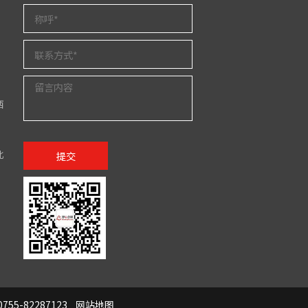
西
北
提交
755-82287123
网站地图