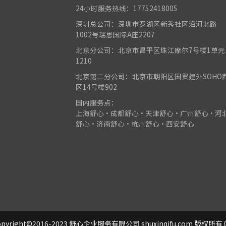
24小时服务热线：17752418005
深圳总公司：深圳市罗湖区新秀社区沿河北路
1002号瑞思国际A座2207
北京分公司：北京市昌平区珠江摩尔7号楼1单元
1210
北京第二分公司：北京市朝阳区国贸建外SOHO
区14号楼902
国内服务点：
上海舒心•成都舒心•天津舒心•广州舒心•河
舒心•济南舒心•杭州舒心•西安舒心
pyright©2016-2023 舒心企业服务有限公司 shuxinqifu.com 版权所有 0