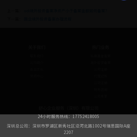
上一篇：
odi境外投资备案净资产小于备案金额如何备案？
下一篇：
国企境外投资备案办理流程
关于我们
热门业务
联系我们
私募基金备案
公司简介
境外投资备案
企业文化
公司注册
资讯中心
代理记账
公司注销
税务咨询
公司变更
舒心企业服务（深圳）有限公司
24小时服务热线：17752418005
深圳总公司：深圳市罗湖区新秀社区沿河北路1002号瑞思国际A座
2207