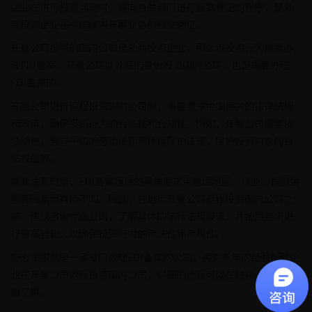
企业在进行投资活动时，需向有关部门进行备案登记的程序，是外
商投资企业在中国境内开展业务的合法凭证。
开曼公司投资的国内公司是外商投资企业，那么该投资行为需要办
理FDI备案。开曼公司以外资的身份投资国内公司，也是需要办理
FDI备案的。
开曼公司进行返程投资国内公司时，需要遵守中国相关的法律法规
和政策，确保投资行为的合法性和合规性。例如，开曼公司需要依
法纳税，遵守中国的劳动法规和环境保护法规，保护投资对象的合
法权益等。
需要注意的是，FDI备案程序的具体要求可能因地区、行业、投资金
额等因素而有所不同。因此，在进行开曼公司返程投资国内公司之
前，建议咨询专业公司，了解具体的法律法规要求，并按照要求进
行备案登记，以确保投资行为的合法性和合规性。
舒心企服就是一家专门办理FDI备案的公司，拥有多年的经验帮助企
业在开曼公司返程投资国内公司，详细的流程可以在线咨询舒心企
服了解。