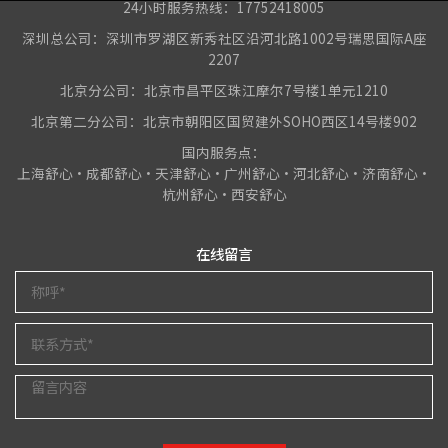
24小时服务热线：17752418005
深圳总公司：深圳市罗湖区新秀社区沿河北路1002号瑞思国际A座
2207
北京分公司：北京市昌平区珠江摩尔7号楼1单元1210
北京第二分公司：北京市朝阳区国贸建外SOHO西区14号楼902
国内服务点：
上海舒心•成都舒心•天津舒心•广州舒心•河北舒心•济南舒心•
杭州舒心•西安舒心
在线留言