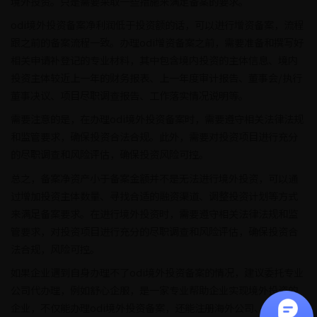
境外投资。只是需要采取一些措施来满足备案的要求。
odi境外投资备案净利润低于投资额的话，可以进行增资备案，流程
跟之前的备案流程一致。办理odi增资备案之前，需要准备和撰写好
相关申请补登记的专业材料，其中包含境内投资的主体信息、境内
投资主体较近上一年的财务报表、上一年度审计报告、董事会/执行
董事决议、项目尽职调查报告、工作落实情况说明等。
需要注意的是，在办理odi境外投资备案时，需要遵守相关法律法规
和监管要求，确保投资合法合规。此外，需要对投资项目进行充分
的尽职调查和风险评估，确保投资风险可控。
总之，备案净资产小于备案金额并不是无法进行境外投资，可以通
过增加投资主体数量、寻找合适的融资渠道、调整投资计划等方式
来满足备案要求。在进行境外投资时，需要遵守相关法律法规和监
管要求，对投资项目进行充分的尽职调查和风险评估，确保投资合
法合规，风险可控。
如果企业遇到自身办理不了odi境外投资备案的情况，建议委托专业
公司代办理，例如舒心企服，是一家专业帮助企业实现境外投资的
企业，不仅能办理odi境外投资备案，还能注册海外公司、开立离岸