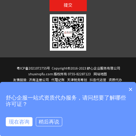
提交
粤ICP备2021072755号
Copyright©2016-2023 舒心企业服务有限公司
shuxinqifu.com 版权所有 0755-82287123
网站地图
友情链接:
济南注册公司
代理记账
天津税务筹划
抖音代运营
资质代办
注册香港公司
海外公司注册
小规模代理记账
it外包公司
公司注册
国际mba
×
贸易行
建筑资质办理
ODI境外投资备案
进口报关代理
深圳注册公司
天猫代运营
进口报关
苏州注册公司
湖南商标注册
长沙商标注册
高服股份
可行性调查报告
舒心企服一站式资质代办服务，请问想要了解哪些
洛阳公司注销
香港公司注册
注册香港公司
新加坡公司
香港公司注册
许可证？
医疗器械对外贸易
绩效管理咨询
菲律宾签证代办
青岛人事代理
代理记账公司入驻
公司注册
企业财务服务
天津营业执照
营业执照
天津注册公司
上海注册公司
高新技术企业申报
建筑资质办理
天津营业执照
现在咨询
稍后再说
注册营业执照
天津注册公司
深圳危化品经营许可证
在线咨询
拨打电话