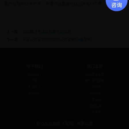
账户以及NRA账户等。详情可以直接在线咨询我们了解。
上一篇：
如何解决无法返程投资的问题
下一篇：
开曼公司返程投资国内公司需要FDI备案吗？
关于我们
热门业务
联系我们
私募基金备案
公司简介
境外投资备案
企业文化
公司注册
资讯中心
代理记账
公司注销
税务咨询
公司变更
舒心企业服务（深圳）有限公司