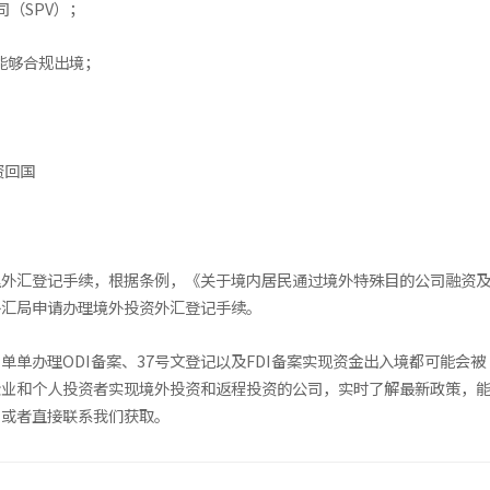
（SPV）；
能够合规出境；
资回国
外汇登记手续，根据条例，《关于境内居民通过境外特殊目的公司融资及
外汇局申请办理境外投资外汇登记手续。
单单办理ODI备案、37号文登记以及FDI备案实现资金出入境都可能会
企业和个人投资者实现境外投资和返程投资的公司，实时了解最新政策，
，或者直接联系我们获取。