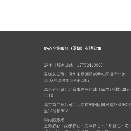
舒心企业服务（深圳）有限公司
24小时服务热线：17752418005
深圳总公司：深圳市罗湖区新秀社区沿河北路
1002号瑞思国际A座2207
北京分公司：北京市昌平区珠江摩尔7号楼1单元
1210
北京第二分公司：北京市朝阳区国贸建外SOHO
区14号楼902
国内服务点：
上海舒心•成都舒心•天津舒心•广州舒心•河