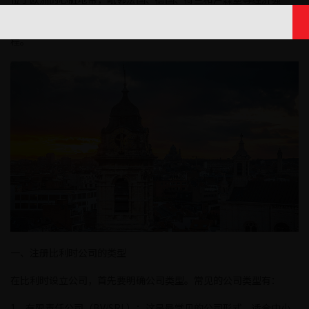
国，是进入欧洲市场的理想之选，为企业进入欧洲市场提供了极大
的便利，下面就来详细的了解一下注册比利时公司的类型以及流
程。
一、注册比利时公司的类型
在比利时设立公司，首先要明确公司类型。常见的公司类型有：
1、有限责任公司（BV/SRL）：这是最常见的公司形式，适合中小