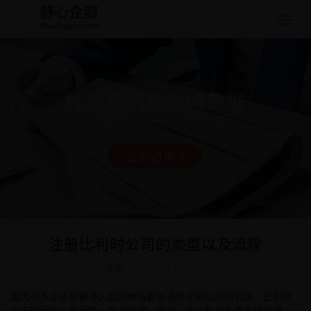
Togg
navig
行业资讯和新闻数据
立即咨询 >
注册比利时公司的类型以及流程
日期: 2023-04-12 17:12:52
国内很多企业想要进入欧洲市场都会选择
注册比利时公司
，比利时
位于欧洲的心脏地带，毗邻法国、德国、荷兰和卢森堡等经济强