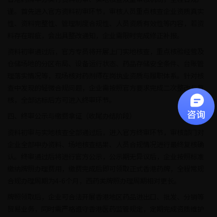
谨。首先进入官方资料初审环节，审核人员重点核查企业资质真实
性、资料完整性、管理制度合规性、人员资质有效性等内容，若资
料存在瑕疵，会出具整改通知，企业需限时完成修正补报。
资料初审通过后，官方专员将开展上门实地核查，重点核验经营及
仓储场地的分区布局、设备运行状态、药品存储安全条件、台账管
理落实情况等，现场核对药剂师在岗执业资质与履职体系。针对核
查中发现的轻微合规问题，企业需按照官方要求完成二次整改与复
核，全部达标后方可进入终审环节。
四、终审公示与缴费拿证（收尾办结阶段）
资料初审与实地核查全部通过后，进入官方终审环节，审核部门对
企业全部申办资料、场地核查结果、人员合规情况进行最终复核确
认。终审通过后将进行官方公示，公示期无异议后，企业按照标准
缴纳牌照办理费用，缴费完成后即可领取正式香港药牌，全程常规
合规办理周期为4-6个月，西药类牌照办理周期相对更长。
牌照领取后，企业可合法开展香港地区药品进出口、批发、分销等
贸易业务，同时需严格遵守香港医药监管规定，定期完成资质维护