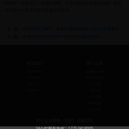
规透明、收费公开，无隐形消费，全方位保障企业申办权益，是贸
易公司申办香港药牌的靠谱合作伙伴。
上一篇：
投资新规正式施行，理清ODI备案申报核心变化与监管重点
下一篇：
香港药牌纸质申报和电子申报两种办理流程对比
关于我们
热门业务
联系我们
私募基金备案
公司简介
境外投资备案
企业文化
公司注册
资讯中心
代理记账
公司注销
税务咨询
公司变更
舒心企业服务（深圳）有限公司
24小时服务热线：17752418005