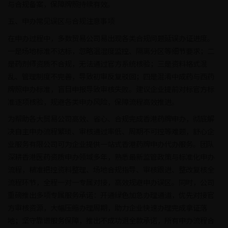
与合规备案，保障牌照持续有效。
五、申办常见误区与合规注意事项
在申办过程中，多数贸易公司易出现各类合规问题延误办证进度。
一是场地标准不达标，忽略温湿度监控、隔离分区等细节要求；二
是药剂师资质不合规，无法通过官方系统核验；三是资料格式混
乱、管理制度不完善，导致初审反复驳回；四是混淆中成药与西药
牌照申办标准，盲目申报导致审核失败。建议企业提前对标官方标
准逐项核验，规避各类申办风险，保障流程高效推进。
为帮助各大贸易公司高效、省心、合规完成香港药牌申办，彻底解
决自主申办流程繁琐、审核通过率低、周期不可控等难题，舒心企
业服务有限公司可为企业提供一站式香港药牌申办代办服务。团队
深耕香港医药资质申办领域多年，熟悉最新监管政策与标准化申办
流程，精准把控资料整理、场地合规指导、审核跟进、整改复核全
流程环节，全程一对一专属对接，高效规避申办误区。同时，公司
重磅推出多项专属服务承诺：开通绿色加急办理通道，优先对接官
方审核资源，大幅压缩办理周期，助力企业快速办理完成拿证落
地；坚守靠谱服务保障，推出不成功退全款承诺，所有申办流程合