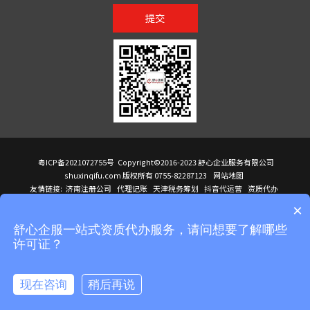
提交
粤ICP备2021072755号
Copyright©2016-2023 舒心企业服务有限公司
shuxinqifu.com 版权所有 0755-82287123
网站地图
友情链接:
济南注册公司
代理记账
天津税务筹划
抖音代运营
资质代办
注册香港公司
海外公司注册
小规模代理记账
it外包公司
公司注册
国际mba
×
贸易行
建筑资质办理
ODI境外投资备案
进口报关代理
深圳注册公司
天猫代运营
进口报关
苏州注册公司
湖南商标注册
长沙商标注册
高服股份
可行性调查报告
舒心企服一站式资质代办服务，请问想要了解哪些
洛阳公司注销
香港公司注册
注册香港公司
新加坡公司
香港公司注册
许可证？
医疗器械对外贸易
绩效管理咨询
菲律宾签证代办
青岛人事代理
代理记账公司入驻
公司注册
企业财务服务
天津营业执照
营业执照
天津注册公司
上海注册公司
高新技术企业申报
建筑资质办理
天津营业执照
现在咨询
稍后再说
注册营业执照
天津注册公司
深圳危化品经营许可证
在线咨询
拨打电话