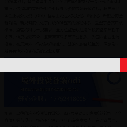
2026年7月，备受跨境出海企业关注的国务院837号令正式全面落地
施行，这是国内首部针对企业境外投资的专项行政法规，标志着我
国企业境外投资（ODI）备案正式迈入规范化、精细化、严监管的全
新阶段。新规彻底优化了传统ODI备案的流程体系，重塑了备案审核
标准、监管机制与合规要求，全方位整治以往境外投资备案流程不
规范、信息披露不全、监管盲区较多等行业乱象，为国内企业出海
投资、布局海外市场搭建起标准化、法治化的合规框架，深刻影响
所有有境外投资布局的企业发展。
相较于以往的境外投资管理政策，837号令对ODI备案流程进行了全
方位升级与规范，核心变化直击企业出海备案痛点。在监管层面，