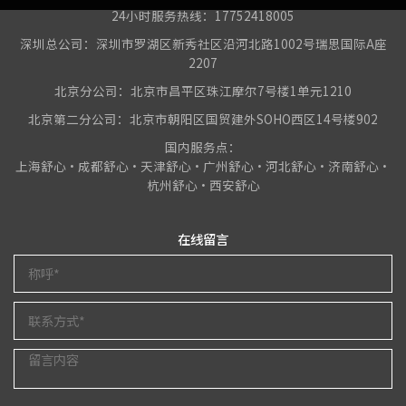
24小时服务热线：17752418005
深圳总公司：深圳市罗湖区新秀社区沿河北路1002号瑞思国际A座
2207
北京分公司：北京市昌平区珠江摩尔7号楼1单元1210
北京第二分公司：北京市朝阳区国贸建外SOHO西区14号楼902
国内服务点：
上海舒心•成都舒心•天津舒心•广州舒心•河北舒心•济南舒心•
杭州舒心•西安舒心
在线留言