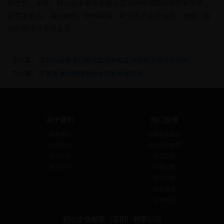
顾之忧。未来，舒心企业服务有限公司将持续紧跟政策更新节奏，
以专业能力、高效服务、硬核保障，助力各大企业合规、稳健、高
效开展境外投资业务。
上一篇：
进口药品香港药牌及自由销售证书申报流程问答对话
下一篇：
变更香港药牌经营地址完整办理流程
关于我们
热门业务
联系我们
私募基金备案
公司简介
境外投资备案
企业文化
公司注册
资讯中心
代理记账
公司注销
税务咨询
公司变更
舒心企业服务（深圳）有限公司