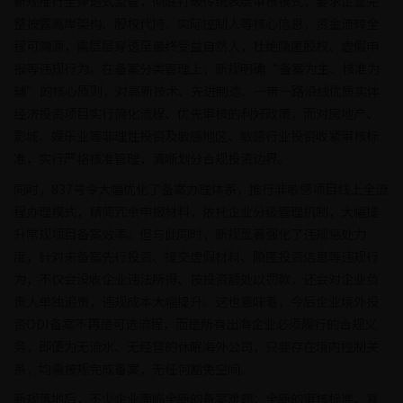
新规推行全穿透式监管，彻底打破传统表层审核模式，要求企业完
整披露离岸架构、股权代持、实际控制人等核心信息，资金流转全
程可溯源，需层层穿透至最终受益自然人，杜绝隐匿股权、虚假申
报等违规行为。在备案分类管理上，新规明确“备案为主、核准为
辅”的核心原则，对高新技术、先进制造、一带一路沿线优质实体
经济投资项目实行简化流程、优先审核的利好政策，而对房地产、
影城、娱乐业等非理性投资及敏感地区、敏感行业投资收紧审核标
准，实行严格核准管理，清晰划分合规投资边界。
同时，837号令大幅优化了备案办理体系，推行非敏感项目线上全流
程办理模式，精简冗余申报材料，依托企业分级管理机制，大幅提
升常规项目备案效率。但与此同时，新规显著强化了违规惩处力
度，针对未备案先行投资、提交虚假材料、隐匿投资信息等违规行
为，不仅会没收企业违法所得、按投资额处以罚款，还会对企业负
责人单独追责，违规成本大幅提升。这也意味着，今后企业境外投
资ODI备案不再是可选流程，而是所有出海企业必须履行的合规义
务，即便为无流水、无经营的休眠海外公司，只要存在境内控制关
系，均需按规完成备案，无任何豁免空间。
新规落地后，不少企业面临全新的备案难题：全新的审核标准、复