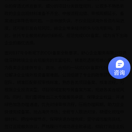
杂的穿透式核查要求、细分的项目分类管理规则，让很多不熟悉新
政的企业出现材料准备不齐全、申报流程出错、审核周期延长、备
案通过率降低等问题。一旦申报失误，不仅会延误海外投资布局进
度，还可能引发合规风险，给企业带来经济损失与信用影响。因
此，依托专业服务机构对接新规、规范完成ODI备案，成为当下出海
企业的最优选择。
面对837号令新规下的ODI备案全新要求，舒心企业服务有限公司凭
借深耕跨境企业合规服务的丰富经验，精准吃透新规核心细则，可
为各类企业提供专业、高效、合规的一站式ODI备案代办服务，全方
位解决企业境外投资备案难题。公司组建了专业的政策研究与实操
团队，精准匹配新规审核标准，熟悉各类项目备案、核准流程，可
根据企业投资类型、项目领域定制专属备案方案，规避各类合规风
险。同时，我们重磅推出三大专属服务承诺，保障企业权益：开通
绿色加急办理通道，优先对接审核流程，压缩办理周期，助力企业
快速完成备案、抢占海外市场；全程专人跟进对接，精细化梳理申
报材料、把控申报节点，保障快速办理完成；坚守诚信服务底线，
签订正规服务协议，严格履行不成功退全款承诺，彻底打消企业后