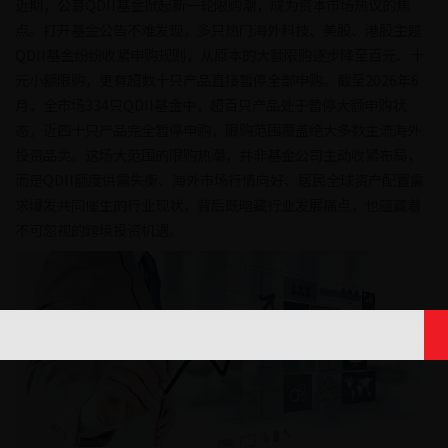
近期，公募QDII基金掀起新一轮限购潮，成为资本市场热议的焦
点。打开基金公告不难发现，多只热门海外科技、美股、港股主题
QDII基金纷纷收紧申购规则，从原本的大额限购逐步降至百元、十
元小额限购，更有超数十只产品直接暂停全部申购。截至2026年6
月，全市场334只QDII基金中，超百只产品处于暂停大额申购状
态，近四十只产品完全暂停申购，限购范围覆盖绝大多数主流海外
投资品类。这场大范围的限购热潮，并非基金公司主动收紧布局，
而是QDII额度供需失衡、海外市场行情向好、居民全球资产配置需
求爆发共同催生的行业现状，背后既暗藏行业发展痛点，也蕴藏着
不可忽视的跨境投资机遇。