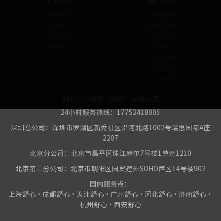
关于我们
热门业务
联系我们
私募基金备案
公司简介
境外投资备案
企业文化
公司注册
资讯中心
代理记账
公司注销
税务咨询
公司变更
舒心企业服务（深圳）有限公司
24小时服务热线：17752418005
深圳总公司：深圳市罗湖区新秀社区沿河北路1002号瑞思国际A座
2207
北京分公司：北京市昌平区珠江摩尔7号楼1单元1210
北京第二分公司：北京市朝阳区国贸建外SOHO西区14号楼902
国内服务点：
上海舒心•成都舒心•天津舒心•广州舒心•河北舒心•济南舒心•
杭州舒心•西安舒心