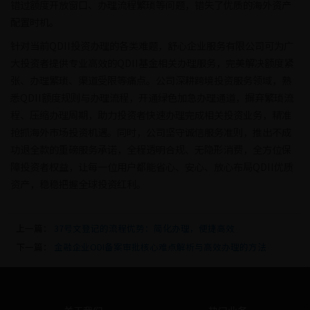
错过额度开放窗口、办理流程繁琐等问题，错失了优质的海外资产
配置时机。
针对当前QDII投资办理的各类难题，舒心企业服务有限公司可为广
大投资者提供专业高效的QDII基金相关办理服务，完美解决额度紧
张、办理繁琐、渠道受限等痛点。公司深耕跨境投资服务领域，熟
悉QDII额度规则与办理流程，开通绿色加急办理通道，摒弃繁琐流
程、压缩办理周期，助力投资者快速办理完成相关投资业务，精准
抢抓海外市场投资机遇。同时，公司坚守诚信服务准则，推出不成
功退全款的重磅服务承诺，全程透明合规、无隐形消费，全方位保
障投资者权益，让每一位用户都能省心、安心、放心布局QDII优质
资产，稳稳把握全球投资红利。
上一篇：
37号文登记的流程优势：简化办理，便捷高效
下一篇：
金融企业ODI备案审批核心难点解析与高效办理的方法