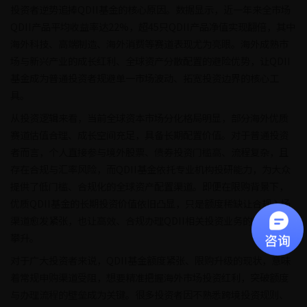
投资者逆势追捧QDII基金的核心原因。数据显示，近一年来全市场
QDII产品平均收益率达22%，超45只QDII产品净值实现翻倍，其中
海外科技、高端制造、海外消费等赛道表现尤为亮眼。海外成熟市
场与新兴产业的成长红利、全球资产分散配置的避险优势，让QDII
基金成为普通投资者规避单一市场波动、拓宽投资边界的核心工
具。
从投资逻辑来看，当前全球资本市场分化格局明显，部分海外优质
赛道估值合理、成长空间充足，具备长期配置价值。对于普通投资
者而言，个人直接参与境外股票、债券投资门槛高、流程复杂，且
存在合规与汇率风险，而QDII基金依托专业机构投研能力，为大众
提供了低门槛、合规化的全球资产配置渠道。即便在限购背景下，
优质QDII基金的长期投资价值依旧凸显，只是额度稀缺让合规入场
渠道愈发紧张，也让高效、合规办理QDII相关投资业务的需求持续
攀升。
对于广大投资者来说，QDII基金额度紧张、限购升级的现状，意味
着常规申购渠道受阻，想要精准把握海外市场投资红利，突破额度
与办理流程的壁垒成为关键。很多投资者因不熟悉跨境投资规则、