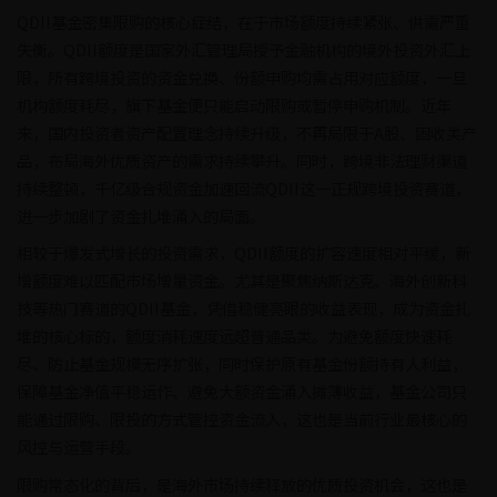
QDII基金密集限购的核心症结，在于市场额度持续紧张、供需严重
失衡。QDII额度是国家外汇管理局授予金融机构的境外投资外汇上
限，所有跨境投资的资金兑换、份额申购均需占用对应额度，一旦
机构额度耗尽，旗下基金便只能启动限购或暂停申购机制。近年
来，国内投资者资产配置理念持续升级，不再局限于A股、固收类产
品，布局海外优质资产的需求持续攀升。同时，跨境非法理财渠道
持续整顿，千亿级合规资金加速回流QDII这一正规跨境投资赛道，
进一步加剧了资金扎堆涌入的局面。
相较于爆发式增长的投资需求，QDII额度的扩容速度相对平缓，新
增额度难以匹配市场增量资金。尤其是聚焦纳斯达克、海外创新科
技等热门赛道的QDII基金，凭借稳健亮眼的收益表现，成为资金扎
堆的核心标的，额度消耗速度远超普通品类。为避免额度快速耗
尽、防止基金规模无序扩张，同时保护原有基金份额持有人利益，
保障基金净值平稳运作、避免大额资金涌入摊薄收益，基金公司只
能通过限购、限投的方式管控资金流入，这也是当前行业最核心的
风控与运营手段。
限购常态化的背后，是海外市场持续释放的优质投资机会，这也是