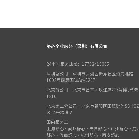
舒心企业服务（深圳）有限公司
24小时服务热线：17752418005
深圳总公司：深圳市罗湖区新秀社区沿河北路
1002号瑞思国际A座2207
北京分公司：北京市昌平区珠江摩尔7号楼1单元
1210
北京第二分公司：北京市朝阳区国贸建外SOHO
区14号楼902
国内服务点：
上海舒心•成都舒心•天津舒心•广州舒心•河
舒心•济南舒心•杭州舒心•西安舒心