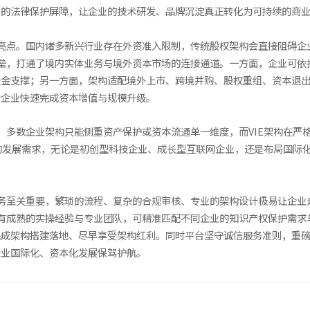
实的法律保护屏障，让企业的技术研发、品牌沉淀真正转化为可持续的商
键亮点。国内诸多新兴行业存在外资准入限制，传统股权架构会直接阻碍
壁垒，打通了境内实体业务与境外资本市场的连接通道。一方面，企业可
资金支撑；另一方面，架构适配境外上市、跨境并购、股权重组、资本退
力企业快速完成资本增值与规模升级。
展。多数企业架构只能侧重资产保护或资本流通单一维度，而VIE架构在
的发展需求，无论是初创型科技企业、成长型互联网企业，还是布局国际
服务至关重要，繁琐的流程、复杂的合规审核、专业的架构设计极易让企
拥有成熟的实操经验与专业团队，可精准匹配不同企业的知识产权保护需
完成架构搭建落地、尽早享受架构红利。同时平台坚守诚信服务准则，重
企业国际化、资本化发展保驾护航。