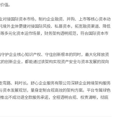
业价值。
企业对接国际资本市场，制约企业融资、并购、上市等核心资本动
依托境外主体便捷对接国际风投、私募资本，拓宽融资渠道、降低
出等多元化资本运作场景，财务架构透明规范，符合国际资本市
严格守护企业核心知识产权、守住创新根本的同时，最大化释放资
化的创新企业，都能通过该架构实现资产安全与资本发展的双向
业走弯路、耗时长。舒心企业服务有限公司深耕企业跨境架构服务
求与资本发展规划，量身定制合规高效的架构方案。平台专属绿色
磅推出不成功退全款服务承诺，全程透明合规、权责清晰，彻底