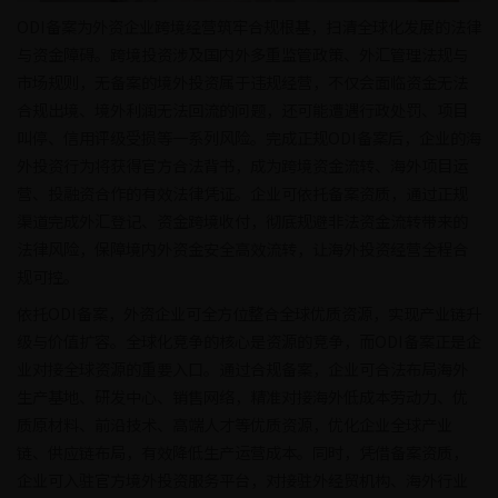
ODI备案为外资企业跨境经营筑牢合规根基，扫清全球化发展的法律
与资金障碍。跨境投资涉及国内外多重监管政策、外汇管理法规与
市场规则，无备案的境外投资属于违规经营，不仅会面临资金无法
合规出境、境外利润无法回流的问题，还可能遭遇行政处罚、项目
叫停、信用评级受损等一系列风险。完成正规ODI备案后，企业的海
外投资行为将获得官方合法背书，成为跨境资金流转、海外项目运
营、投融资合作的有效法律凭证。企业可依托备案资质，通过正规
渠道完成外汇登记、资金跨境收付，彻底规避非法资金流转带来的
法律风险，保障境内外资金安全高效流转，让海外投资经营全程合
规可控。
依托ODI备案，外资企业可全方位整合全球优质资源，实现产业链升
级与价值扩容。全球化竞争的核心是资源的竞争，而ODI备案正是企
业对接全球资源的重要入口。通过合规备案，企业可合法布局海外
生产基地、研发中心、销售网络，精准对接海外低成本劳动力、优
质原材料、前沿技术、高端人才等优质资源，优化企业全球产业
链、供应链布局，有效降低生产运营成本。同时，凭借备案资质，
企业可入驻官方境外投资服务平台，对接驻外经贸机构、海外行业