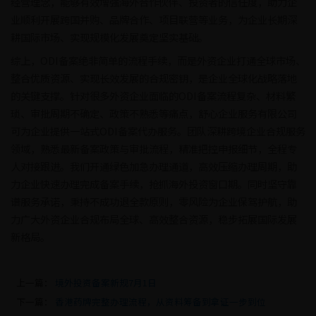
经营理念，能够有效增强海外合作伙伴、投资者的信任度，助力企
业顺利开展跨国并购、品牌合作、项目联营等业务，为企业长期深
耕国际市场、实现规模化发展奠定坚实基础。
综上，ODI备案绝非简单的流程手续，而是外资企业打通全球市场、
整合优质资源、实现长效发展的合规密钥，是企业全球化战略落地
的关键支撑。针对很多外资企业面临的ODI备案流程复杂、材料繁
琐、审批周期不确定、政策不熟悉等痛点，舒心企业服务有限公司
可为企业提供一站式ODI备案代办服务。团队深耕跨境企业合规服务
领域，熟悉最新备案政策与审批流程，精准把控申报细节，全程专
人对接跟进。我们开通绿色加急办理通道，高效压缩办理周期，助
力企业快速办理完成备案手续，抢抓海外投资窗口期。同时坚守靠
谱服务承诺，秉持不成功退全款原则，零风险为企业保驾护航，助
力广大外资企业合规布局全球、高效整合资源，稳步拓展国际发展
新格局。
上一篇：
境外投资备案新规7月1日
下一篇：
香港药牌完整办理流程，从资料筹备到拿证一步到位