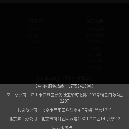
关于我们
热门业务
联系我们
私募基金备案
公司简介
境外投资备案
企业文化
公司注册
资讯中心
代理记账
公司注销
税务咨询
公司变更
舒心企业服务（深圳）有限公司
24小时服务热线：17752418005
深圳总公司：深圳市罗湖区新秀社区沿河北路1002号瑞思国际A座
2207
北京分公司：北京市昌平区珠江摩尔7号楼1单元1210
北京第二分公司：北京市朝阳区国贸建外SOHO西区14号楼902
国内服务点：