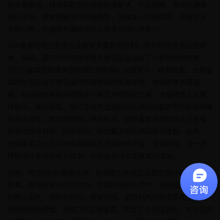
协会等渠道，精准获取目标市场政策解读、行业数据、投资机遇等
核心信息，精准把握海外市场趋势，突破本土市场局限，拓宽企业
发展边界，大幅提升国际市场占有率与核心竞争力。
ODI备案可助力外资企业解锁多重政策红利，降低跨境投资运营成
本。当前，国内外针对合规境外投资企业出台了一系列扶持政策，
而ODI备案资质是享受政策红利的核心前置条件。税务层面，合规备
案的外资企业可享受境外所得税境内抵免政策，有效避免双重征
税，部分鼓励类投资项目还可享受专项税收优惠，大幅降低企业整
体税负。融资层面，银行及境外金融机构会将ODI备案作为企业跨境
投资合规性、真实性的核心评判标准，拥有备案资质的企业可更轻
松获批跨境贷款、授信支持，有效解决海外项目融资难题。此外，
合规备案企业还可申报各级境外投资扶持资金、专项补贴，进一步
降低海外布局的投入成本，为企业全球化发展减负增效。
同时，规范的ODI备案记录，能够助力外资企业塑造良好的国际品牌
形象，提升跨境合作公信力。在国际经贸合作中，合规经营是企业
的核心名片，海外合作方、资本市场、监管机构均高度重视企业跨
境投资的合规性。完成ODI正规备案，彰显了企业规范化、专业化的