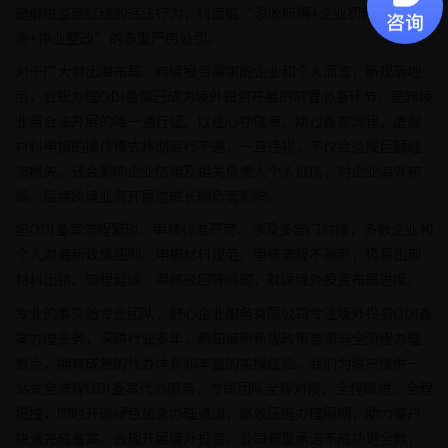
是触碰监管红线的违法行为，将面临“没收所得+企业罚款+个人追
责+停业整改”的多重严厉处罚。
对于广大有出海布局、跨境投资需求的企业和个人而言，新规落地
后，合规办理ODI备案已成为境外投资开展的前置必备环节，是跨境
业务合法开展的唯一通行证。以往心存侥幸、跳过备案流程、虚假
材料申报的操作模式将彻底行不通，一旦违规，不仅会造成巨额经
济损失，还会影响企业信用及相关负责人个人征信，对企业海外布
局、后续跨境业务开展造成长期负面影响。
但ODI备案流程繁琐、审核标准严苛、涉及多部门对接，多数企业和
个人对最新政策细则、申报材料规范、审核流程不熟悉，极易出现
材料出错、流程延误、审核驳回等问题，耽误境外投资布局进度。
专业的事交给专业团队，舒心企业服务有限公司专注境外投资ODI备
案办理业务，深耕行业多年，熟知最新新规政策要求与全流程办理
要点，拥有成熟的代办体系和丰富的实操经验。我们为客户提供一
站式全流程ODI备案代办服务，专属团队全程对接、全程跟进、全程
把控，同时开通绿色加急办理通道，高效压缩办理周期，助力客户
快速完成备案、合规开展境外投资。公司郑重承诺不成功退全款，