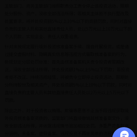
主管部门、商务主管部门按照职责分工责令停止该投资活动，限期
处分股份、资产，没收全部违法所得；若相关主体拒不执行整改及
处置要求，将并处投资额5%以上10%以下的高额罚款，同时对直接
负责的主管人员和其他直接责任人员，处以5万元以上10万元以下的
个人罚款，实现企业、责任人双重追责。
针对未按规定履行境外投资核准备案手续、擅自开展投资，或是通
过提交虚假材料、隐瞒真实信息等违规方式骗取核准备案的行为，
新规划定分层处罚标准：首先由核准备案机关责令投资者限期改
正，没收全部违法所得，并处投资额1%以上5%以下罚款；若投资
者拒不改正、持续违规经营，将被责令立即停止投资活动，限期处
分所持股份及相关资产，并处投资额5%以上10%以下罚款，同时对
直接负责的主管人员和其他直接责任人员处以2万元以上5万元以下
罚款。
除此之外，对于投资者以贿赂、欺骗等恶意不正当手段违规获取境
外投资核准备案资质的，监管部门将直接撤销其核准备案文件，没
收全部违法所得，并依据违规情节追加相应处罚。多重严苛条款充
分说明，未备案、虚假备案、违规投资不再是简单的流程瑕疵，而