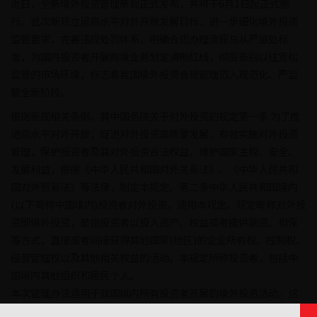
近日，全新境外投资管理新规正式发布，并将于6月1日起正式施
行。此次新规立足高水平对外开放发展目标，进一步细化境外投资
监管要求，完善违规处罚体系，明确合规办理流程与从严惩处标
准，为国内投资者开展跨境业务划定清晰红线，彻底告别以往宽松
监管的市场环境，标志着我国境外投资合规管理迈入规范化、严监
管全新阶段。
根据新规相关条例，其中国务院关于对外投资的规定第一条 为了推
进高水平对外开放，促进对外投资高质量发展，有效实施对外投资
管理，保护投资者及其对外投资合法权益，维护国家主权、安全、
发展利益，根据《中华人民共和国对外关系法》、《中华人民共和
国对外贸易法》等法律，制定本规定。第二条中华人民共和国境内
(以下简称中国境内)投资者对外投资，适用本规定。规定昕称对外投
资即境外投资，是指投资者以投入资产、权益或者提供融资、担保
等方式，直接或者间接获得其他国家(地区)的企业所有权、控制权、
经营管理权以及其他相关权益的活动。本规定所称投资者，包括中
国境内其他组织和居民个人。
本次管理办法适用于我国境内所有投资者开展的境外投资活动。这
里所指的境外投资，是境内主体通过投入资产、出让权益、提供融