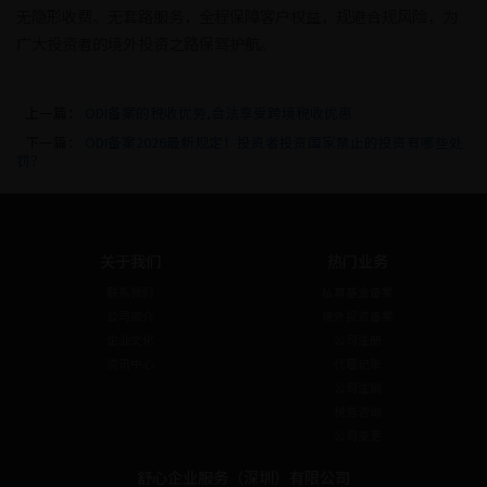
无隐形收费、无套路服务，全程保障客户权益，规避合规风险，为
广大投资者的境外投资之路保驾护航。
上一篇：
ODI备案的税收优势,合法享受跨境税收优惠
下一篇：
ODI备案2026最新规定！投资者投资国家禁止的投资有哪些处
罚？
关于我们
热门业务
联系我们
私募基金备案
公司简介
境外投资备案
企业文化
公司注册
资讯中心
代理记账
公司注销
税务咨询
公司变更
舒心企业服务（深圳）有限公司