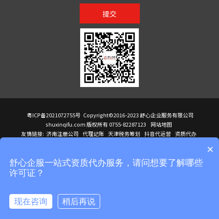
提交
粤ICP备2021072755号
Copyright©2016-2023 舒心企业服务有限公司
shuxinqifu.com 版权所有 0755-82287123
网站地图
友情链接:
济南注册公司
代理记账
天津税务筹划
抖音代运营
资质代办
注册香港公司
海外公司注册
小规模代理记账
it外包公司
公司注册
国际mba
×
贸易行
建筑资质办理
ODI境外投资备案
进口报关代理
深圳注册公司
天猫代运营
进口报关
苏州注册公司
湖南商标注册
长沙商标注册
高服股份
可行性调查报告
舒心企服一站式资质代办服务，请问想要了解哪些
洛阳公司注销
香港公司注册
注册香港公司
新加坡公司
香港公司注册
许可证？
医疗器械对外贸易
绩效管理咨询
菲律宾签证代办
青岛人事代理
代理记账公司入驻
公司注册
企业财务服务
天津营业执照
营业执照
天津注册公司
上海注册公司
高新技术企业申报
建筑资质办理
天津营业执照
现在咨询
稍后再说
注册营业执照
天津注册公司
深圳危化品经营许可证
在线咨询
拨打电话