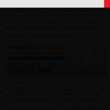
资或担保等形式，直接或间接获取境外企业所有权、控制权、经营
管理权等相关权益的各类行为。适用主体覆盖范围广泛，不仅包含
各类企业、社会组织，境内居民个人开展相关境外投资行为，同样
需要严格遵守本项规定。新规出台的核心目的，是推动对外投资高
质量发展，规范境外投资市场秩序，依法保护投资者合法权益，同
时筑牢国家主权、安全与发展利益的防护屏障。
本次新规最大的亮点，是大幅收紧违规惩戒力度，细化各类违规场
景的处罚标准，条款清晰、追责严格、落地性极强，彻底杜绝境外
投资侥幸操作空间。其中新规第二十七条明确多项重磅处罚细则，
全方位约束境外投资各类违规行为，精准打击不合规投资操作。
针对投资者开展禁止类境外投资的行为，新规明确：由国务院投资