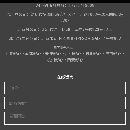
24小时服务热线：17752418005
深圳总公司：深圳市罗湖区新秀社区沿河北路1002号瑞思国际A座
2207
北京分公司：北京市昌平区珠江摩尔7号楼1单元1210
北京第二分公司：北京市朝阳区国贸建外SOHO西区14号楼902
国内服务点：
上海舒心•成都舒心•天津舒心•广州舒心•河北舒心•济南舒心•
杭州舒心•西安舒心
在线留言