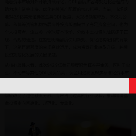
随着资本市场对外开放持续深化，QDII额度扩容与规范化管理成为
助力境内资金出海、优化跨境资产配置的核心抓手。当前，市场落
地942.9亿美元证券基金类QDII额度，大规模额度释放，不仅为公
募、私募等资管机构拓展海外投资版图提供了充足资金空间，也为
个人投资者、企业参与全球资本市场、分散本土投资风险搭建了正
规、合规的通道。在监管明确额度使用新规、优化结构配比的背景
下，这笔巨额额度的合规高效运用，成为资管行业转型升级、跨境
投资规范化发展的关键课题。
从核心属性来看，此次942.9亿美元额度聚焦证券基金类，区别于实
业、不动产等其他QDII投资品类，资金用途高度聚焦标准化资本市
场投资，适配各类合规证券类资产配置。结合最新监管规则，本轮
额度使用确立了“公募优先、合规管控、高效利用”的核心原则，
彻底改变了过往额度分散、专户占比过高的行业现状，推动跨境基
金投资走向普惠化、规范化、专业化。