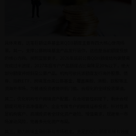
具体来看，这笔巨额证券基金类QDII额度主要有四大核心使用场
景。其一，支撑公募跨境基金产品发行运作，这也是当前额度投放
的核心方向。按照监管要求，2026年底前公募QDII额度结构调整需
完成过半进度，2027年底专户产品额度占比需降至20%以下，绝大
部分额度将倾斜至公募产品。机构可依托该额度发行海外股票、债
券、指数ETF、跨境混合类公募基金，覆盖美股、港股、欧股等主
流海外市场，为普通投资者提供低门槛、合规化的全球投资渠道。
其二，优化机构专户跨境资产配置。在合规管控前提下，剩余合规
额度可用于高净值客户、企业专属专户的跨境证券投资，针对性满
足机构客户、高端投资者全球化资产避险、增值需求，规避单一市
场波动风险，完善多元化资产布局。
其三，助力跨境金融创新与市场稳定。充足的QDII额度能够有效缓