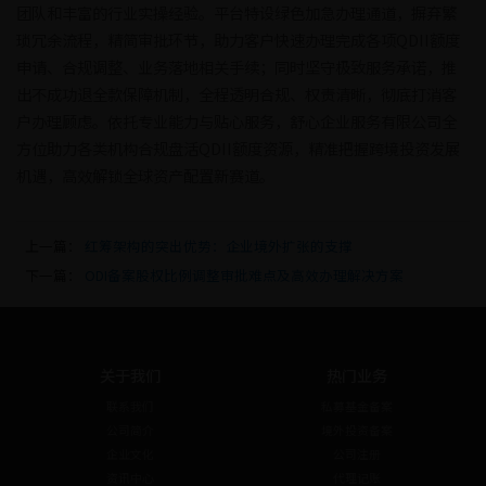
团队和丰富的行业实操经验。平台特设绿色加急办理通道，摒弃繁
琐冗余流程，精简审批环节，助力客户快速办理完成各项QDII额度
申请、合规调整、业务落地相关手续；同时坚守极致服务承诺，推
出不成功退全款保障机制，全程透明合规、权责清晰，彻底打消客
户办理顾虑。依托专业能力与贴心服务，舒心企业服务有限公司全
方位助力各类机构合规盘活QDII额度资源，精准把握跨境投资发展
机遇，高效解锁全球资产配置新赛道。
上一篇：
红筹架构的突出优势：企业境外扩张的支撑
下一篇：
ODI备案股权比例调整审批难点及高效办理解决方案
关于我们
热门业务
联系我们
私募基金备案
公司简介
境外投资备案
企业文化
公司注册
资讯中心
代理记账