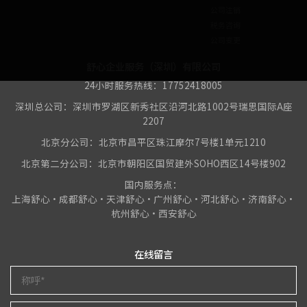
公司注销
税务咨询
公司变更
舒心企业服务（深圳）有限公司
24小时服务热线：17752418005
深圳总公司：深圳市罗湖区新秀社区沿河北路1002号瑞思国际A座
2207
北京分公司：北京市昌平区珠江摩尔7号楼1单元1210
北京第二分公司：北京市朝阳区国贸建外SOHO西区14号楼902
国内服务点：
上海舒心•成都舒心•天津舒心•广州舒心•河北舒心•济南舒心•
杭州舒心•西安舒心
在线留言