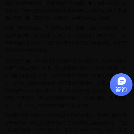
解热门跨境基金限购、额度紧缺的行业痛点，平抑海外主题ETF溢
价波动，提升境内机构参与全球资本市场的深度与广度，同时推动
国内资管产品与国际成熟市场接轨，加速行业专业化发展。
其四，落实普惠金融与对外开放战略。额度优先投向公募产品，大
幅降低普通投资者出海投资门槛，让大众投资者可通过公募产品分
享全球经济增长红利，既是资本市场对外开放的重要体现，也是普
惠金融落地的关键举措。
值得注意的是，QDII额度使用有着严格的合规底线，监管明确要求
额度不得私自转让、倒卖，获批额度需在规定周期内高效使用，长
期闲置将面临额度调减，同时机构需严格把控公募与专户额度配
比，按时完成结构调整目标。对于各类资管机构、投资企业而言，
想要抢抓942.9亿美元额度红利，核心在于合规完成额度申请、配比
调整、产品备案、落地运作等全流程操作，而流程繁琐、政策更新
快、合规门槛高，是多数机构面临的普遍难题。
为帮助各类机构高效合规落地QDII额度相关业务，快速抢占跨境投
资市场机遇，舒心企业服务有限公司深耕跨境金融服务领域，专注
QDII额度相关全流程代办服务，具备成熟的办理体系、专业的合规