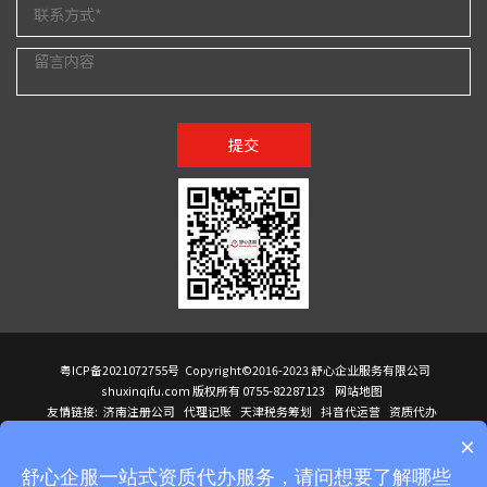
提交
粤ICP备2021072755号
Copyright©2016-2023 舒心企业服务有限公司
shuxinqifu.com 版权所有 0755-82287123
网站地图
友情链接:
济南注册公司
代理记账
天津税务筹划
抖音代运营
资质代办
注册香港公司
海外公司注册
小规模代理记账
it外包公司
公司注册
国际mba
×
贸易行
建筑资质办理
ODI境外投资备案
进口报关代理
深圳注册公司
天猫代运营
进口报关
苏州注册公司
湖南商标注册
长沙商标注册
高服股份
可行性调查报告
舒心企服一站式资质代办服务，请问想要了解哪些