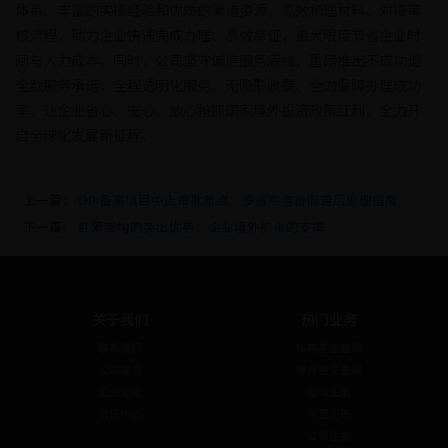
体系、丰富的实操经验和优质的渠道资源，高效梳理材料、对接审
核流程，助力企业快速完成办理、高效拿证，最大限度节省企业时
间与人力成本。同时，公司坚守诚信服务底线，重磅推出不成功退
全款服务承诺，全程透明化服务、无隐形收费、全力保障办理成功
率，让企业省心、安心、放心抢抓国家境外投资政策红利，全力开
启全球化发展新征程。
上一篇：
ODI备案项目中止审批难点：多省商务协同善后处理指南
下一篇：
红筹架构的突出优势：企业境外扩张的支撑
关于我们
热门业务
联系我们
私募基金备案
公司简介
境外投资备案
企业文化
公司注册
资讯中心
代理记账
公司注销