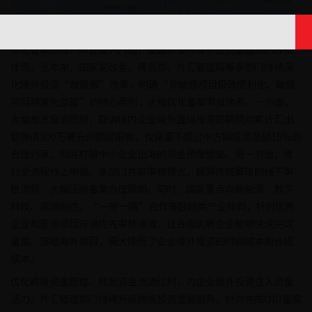
简化备案流程、降低准入门槛，是国家支持境外投资最直观的政策
体现。近年来，国家发改委、商务部、外汇管理局等多部门持续深
化境外投资“放管服”改革，明确“非敏感项目极致便利化、敏感
项目精准化监管”的核心原则，大幅优化备案审批体系。一方面，
大幅放宽投资限制，取消境内企业境外直接投资前期费用累计汇出
额等值300万美元的额度限制，仅保留不超过中方拟投资总额15%的
合理约束，彻底打破中小企业出海的资金预缴壁垒。另一方面，推
行全流程线上申报、多部门并联审核模式，摒弃传统繁琐的线下审
批流程，大幅压缩备案办理周期。同时，国家重点向新能源、数字
科技、高端制造、“一带一路”合作等鼓励类产业倾斜，针对优质
企业和重点项目开通优先审核通道，让合规优质企业能够快速完成
备案、落地海外项目，极大降低了企业境外投资的时间成本和合规
成本。
优化跨境资金管理、释放资金流通红利，为企业境外投资注入资金
活力。外汇管理部门持续升级跨境投资金融服务，针对完成ODI备案