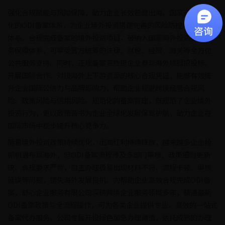
强化合规赋能与风险保障，助力企业长效稳健出海。国家通过规范
化的ODI备案体系，为企业境外投资搭建完善的风险防控与权益保障
体系。合规完成备案的境外投资项目，被纳入国家海外投资综合服
务保障体系，可享受官方统筹的法律、财税、经贸、海关等全方位
公共服务支持。同时，正规备案资质是企业参与海外项目招投标、
开展国际合作、对接海外上下游资源的核心合规凭证，能够有效提
升企业国际公信力与品牌影响力，帮助企业规避跨境经营合规风
险、政策风险与信用风险。规范化的备案管理，既规范了企业境外
投资行为，更以政策背书为企业全球化发展保驾护航，助力企业在
国际市场中稳步提升核心竞争力。
随着境外投资政策持续优化，出海红利持续释放，越来越多企业抢
抓机遇布局海外，但ODI备案流程涉及多部门审核、政策细则更新
快、合规要求严苛，自主办理极易出现材料不符、流程卡顿、审核
延误等问题，错失海外发展良机。为帮助企业高效合规完成ODI备
案，舒心企业服务有限公司深耕跨境企业服务领域多年，精通最新
ODI备案政策与全流程操作，可为各类企业提供专业、高效的一站式
备案代办服务。公司专属开设绿色加急办理通道，依托成熟的办理