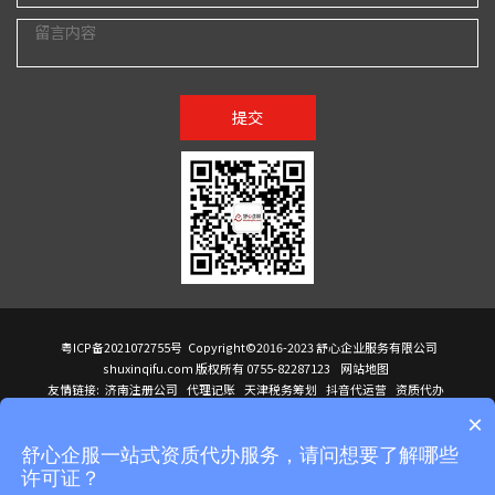
提交
粤ICP备2021072755号
Copyright©2016-2023 舒心企业服务有限公司
shuxinqifu.com 版权所有 0755-82287123
网站地图
友情链接:
济南注册公司
代理记账
天津税务筹划
抖音代运营
资质代办
注册香港公司
海外公司注册
小规模代理记账
it外包公司
公司注册
国际mba
×
贸易行
建筑资质办理
ODI境外投资备案
进口报关代理
深圳注册公司
天猫代运营
进口报关
苏州注册公司
湖南商标注册
长沙商标注册
高服股份
可行性调查报告
舒心企服一站式资质代办服务，请问想要了解哪些
洛阳公司注销
香港公司注册
注册香港公司
新加坡公司
香港公司注册
许可证？
医疗器械对外贸易
绩效管理咨询
菲律宾签证代办
青岛人事代理