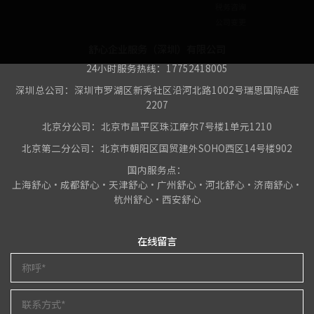
税务咨询
公司变更
舒心企业服务（深圳）有限公司
24小时服务热线：17752418005
深圳总公司：深圳市罗湖区新秀社区沿河北路1002号瑞思国际A座
2207
北京分公司：北京市昌平区珠江摩尔7号楼1单元1210
北京第二分公司：北京市朝阳区国贸建外SOHO西区14号楼902
国内服务点：
上海舒心•成都舒心•天津舒心•广州舒心•河北舒心•济南舒心•
杭州舒心•西安舒心
在线留言