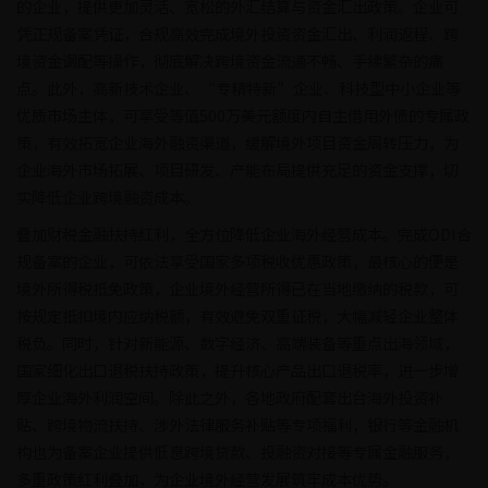
的企业，提供更加灵活、宽松的外汇结算与资金汇出政策。企业可
凭正规备案凭证，合规高效完成境外投资资金汇出、利润返程、跨
境资金调配等操作，彻底解决跨境资金流通不畅、手续繁杂的痛
点。此外，高新技术企业、“专精特新”企业、科技型中小企业等
优质市场主体，可享受等值500万美元额度内自主借用外债的专属政
策，有效拓宽企业海外融资渠道，缓解境外项目资金周转压力，为
企业海外市场拓展、项目研发、产能布局提供充足的资金支撑，切
实降低企业跨境融资成本。
叠加财税金融扶持红利，全方位降低企业海外经营成本。完成ODI合
规备案的企业，可依法享受国家多项税收优惠政策，最核心的便是
境外所得税抵免政策，企业境外经营所得已在当地缴纳的税款，可
按规定抵扣境内应纳税额，有效避免双重征税，大幅减轻企业整体
税负。同时，针对新能源、数字经济、高端装备等重点出海领域，
国家细化出口退税扶持政策，提升核心产品出口退税率，进一步增
厚企业海外利润空间。除此之外，各地政府配套出台海外投资补
贴、跨境物流扶持、涉外法律服务补贴等专项福利，银行等金融机
构也为备案企业提供低息跨境贷款、投融资对接等专属金融服务，
多重政策红利叠加，为企业境外经营发展筑牢成本优势。