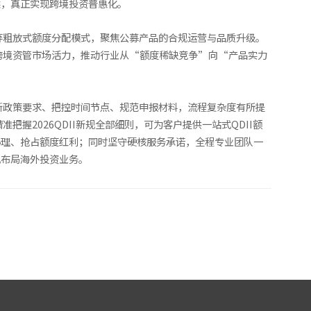
类，真正实现跨境投资普惠化。
弃粗放式额度分配模式，聚焦公募产品的合规运营与品质升级。
跨境资管市场活力，推动行业从“额度稀缺竞争”向“产品实力
。
新政策要求、把控时间节点、规范申报材料，流程复杂度有所提
握2026QDII新规全部细则，可为客户提供一站式QDII额
办理、抢占额度红利；同时坚守硬核服务承诺，全程专业团队一
规布局海外投资业务。