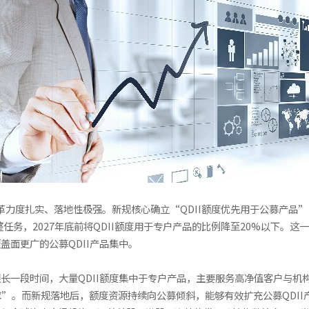
，改革力度扎实、落地性极强。新规核心确立“QDII额度优先用于公募产
整任务，2027年底前将QDII额度用于专户产品的比例降至20%以下。
面更广的公募QDII产品集中。
一段时间，大量QDII额度集中于专户产品，主要服务高净值客户与机构
。而新规落地后，额度资源持续向公募倾斜，能够有效扩充公募QDII产