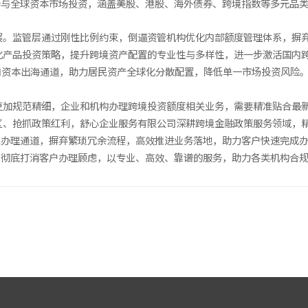
参与全球资本市场投资，涵盖美股、港股、海外债券、跨境指数等多元品
发展。监管层通过刚性比例约束，倒逼资管机构优化内部额度管理体系，摒
优化产品投资策略，提升跨境资产配置的专业性与多样性，进一步激活国内
内资本出海通道，助力居民资产全球化分散配置，降低单一市场投资风险
程更加规范精细，企业和机构办理跨境投资额度相关业务，需要精准贴合最
、抢抓政策红利，舒心企业服务有限公司深耕跨境金融政策服务领域，精准把
急办理通道，摒弃繁琐冗余流程，高效推进业务落地，助力客户快速完成
，彻底打消客户办理顾虑，以专业、高效、靠谱的服务，助力各类机构合