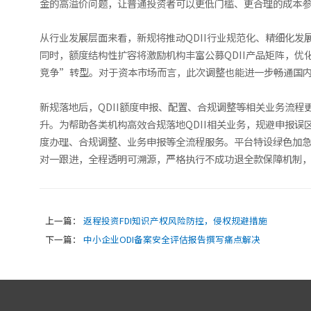
金的高溢价问题，让普通投资者可以更低门槛、更合理的成本
从行业发展层面来看，新规将推动QDII行业规范化、精细化
同时，额度结构性扩容将激励机构丰富公募QDII产品矩阵，
竞争”转型。对于资本市场而言，此次调整也能进一步畅通国
新规落地后，QDII额度申报、配置、合规调整等相关业务流
升。为帮助各类机构高效合规落地QDII相关业务，规避申报误区
度办理、合规调整、业务申报等全流程服务。平台特设绿色加
对一跟进，全程透明可溯源，严格执行不成功退全款保障机制
上一篇：
返程投资FDI知识产权风险防控，侵权规避措施
下一篇：
中小企业ODI备案安全评估报告撰写痛点解决